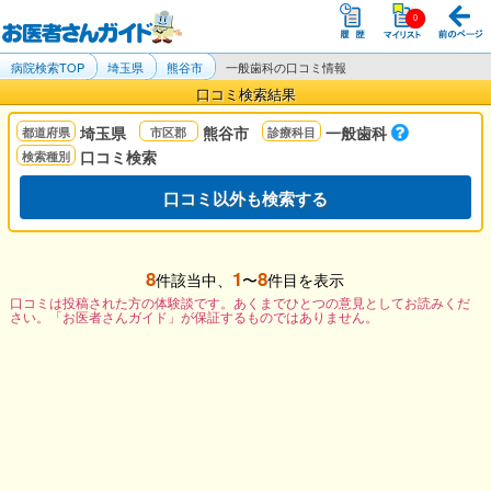
病院検索TOP
埼玉県
熊谷市
一般歯科の口コミ情報
口コミ検索結果
埼玉県
熊谷市
一般歯科
口コミ検索
口コミ以外も検索する
8
1
8
件該当中、
〜
件目を表示
口コミは投稿された方の体験談です。あくまでひとつの意見としてお読みくだ
さい。「お医者さんガイド」が保証するものではありません。