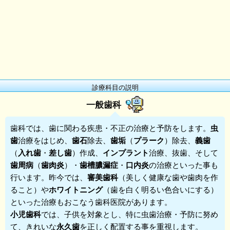
診療科目の説明
一般歯科
歯科
では、歯に関わる疾患・不正の治療と予防をします。
虫
歯
治療をはじめ、
歯石
除去、
歯垢
（
プラーク
）除去、
義歯
（
入れ歯
・
差し歯
）作成、
インプラント
治療、抜歯、そして
歯周病
（
歯肉炎
）・
歯槽膿漏症
・
口内炎
の治療といった事も
行います。昨今では、
審美歯科
（美しく健康な歯や歯肉を作
ること）や
ホワイトニング
（歯を白く明るい色合いにする）
といった治療もおこなう歯科医院があります。
小児歯科
では、子供を対象とし、特に虫歯治療・予防に努め
て、きれいな
永久歯
を正しく配置する事を重視します。