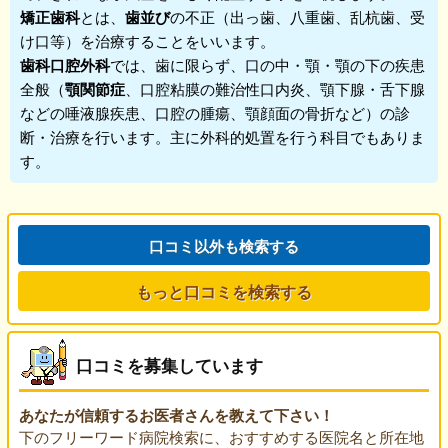
矯正歯科
とは、
歯並び
の不正（出っ歯、八重歯、乱杭歯、受
け口等）を治療することをいいます。
歯科口腔外科
では、歯に限らず、口の中・顎・顎の下の疾患
全般（
顎関節症
、口腔粘膜の難治性口内炎、顎下腺・舌下腺
などの唾液腺疾患、口腔の腫瘍、顎顔面の骨折など）の診
断・治療を行います。主に外科的処置を行う科目でもありま
す。
口コミ以外も検索する
もっと口コミを検索する
口コミを募集しています
あなたが信頼するお医者さんを教えて下さい！
下のフリーワード病院検索に、おすすめする医院名と所在地