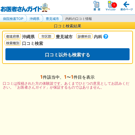
病院検索TOP
沖縄県
豊見城市
内科の口コミ情報
口コミ検索結果
沖縄県
豊見城市
内科
口コミ検索
口コミ以外も検索する
1
1
1
件該当中、
〜
件目を表示
口コミは投稿された方の体験談です。あくまでひとつの意見としてお読みくだ
さい。「お医者さんガイド」が保証するものではありません。