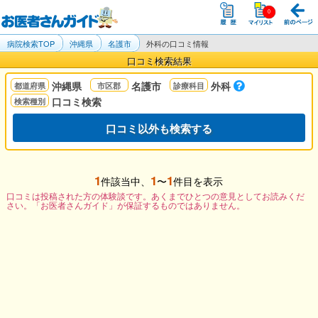
病院検索TOP
沖縄県
名護市
外科の口コミ情報
口コミ検索結果
沖縄県
名護市
外科
口コミ検索
口コミ以外も検索する
1
1
1
件該当中、
〜
件目を表示
口コミは投稿された方の体験談です。あくまでひとつの意見としてお読みくだ
さい。「お医者さんガイド」が保証するものではありません。