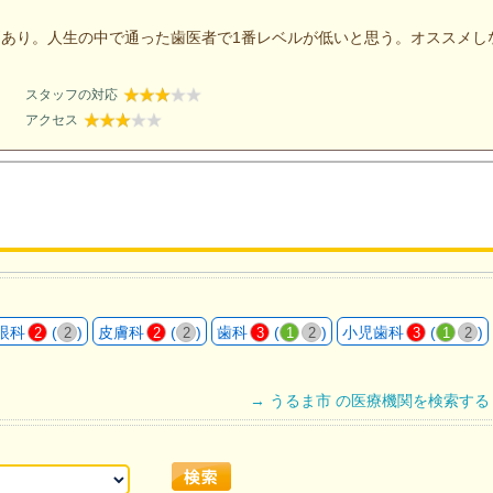
あり。人生の中で通った歯医者で1番レベルが低いと思う。オススメし
スタッフの対応
アクセス
眼科
(
)
皮膚科
(
)
歯科
(
)
小児歯科
(
)
2
2
2
2
3
1
2
3
1
2
→ うるま市 の医療機関を検索する