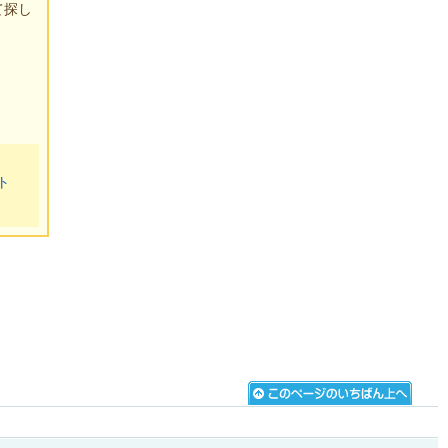
て探し
ト