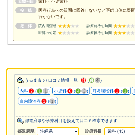
歯科・小児歯科
医療行為への質問に回答しないなど医師自体に疑問
行かないです。
院内清潔感
診療前待ち時間
医師の対応
診療後待ち時間
うるま市 の 口コミ情報一覧
(
)
計
優
不
内科
(
)
小児科
(
)
耳鼻咽喉科
(
)
2
1
1
6
4
2
1
1
白内障治療
(
)
1
1
都道府県や診療科目を換えて口コミ検索できます
都道府県
診療科目