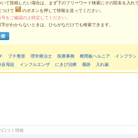
ついて投稿したい場合は、まず下のフリーワード検索にその院名を入れ
見つけて
のボタンを押して情報を送ってください。
番号をご確認の上特定してください。
漢字がわからないときは、ひらがなだけでも検索できます。
チ
プチ整形
理学療法士
医療事務
椎間板ヘルニア
インプラン
外反母趾
インフルエンザ
にきび治療
傷跡
入れ歯
の口コミ情報