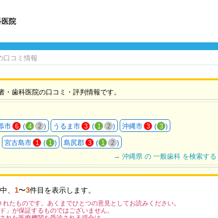
科医院
の口コミ情報
者・歯科医院の口コミ・評判情報です。
添市
(
)
うるま市
(
)
沖縄市
(
)
6
4
2
3
1
2
3
3
宮古島市
(
)
島尻郡
(
)
1
1
3
1
2
→ 沖縄県 の 一般歯科 を検索する
中、
1
〜
3
件目を表示します。
されたものです。あくまでひとつの意見としてお読みください。
ド」が保証するものではございません。
された医療機関を受診される場合は、