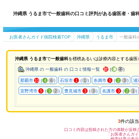
沖縄県 うるま市で一般歯科の口コミ評判がある歯医者・歯
お医者さんガイド病院検索TOP
沖縄県
うるま市
一般歯科
沖縄県
うるま市
で
一般歯科
を標榜あるいは診療内容とする歯医
沖縄県 の 一般歯科 の 口コミ情報一覧
(
)
計
優
不
那覇市
(
)
石垣市
(
)
糸満市
(
)
浦
10
4
6
1
1
5
2
3
宜野湾市
(
)
豊見城市
(
)
名護市
(
)
5
3
2
3
3
3
2
1
3
件の該当
口コミ内容は投稿された方の体験が反映
「お医者さんガイ
検索結果で表示