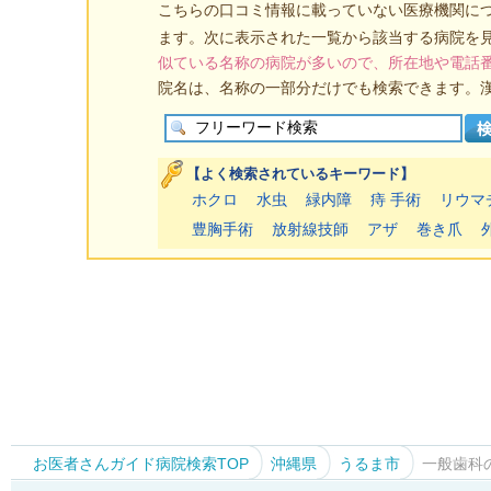
こちらの口コミ情報に載っていない医療機関に
ます。次に表示された一覧から該当する病院を
似ている名称の病院が多いので、所在地や電話
院名は、名称の一部分だけでも検索できます。
【よく検索されているキーワード】
ホクロ
水虫
緑内障
痔 手術
リウマ
豊胸手術
放射線技師
アザ
巻き爪
お医者さんガイド病院検索TOP
沖縄県
うるま市
一般歯科