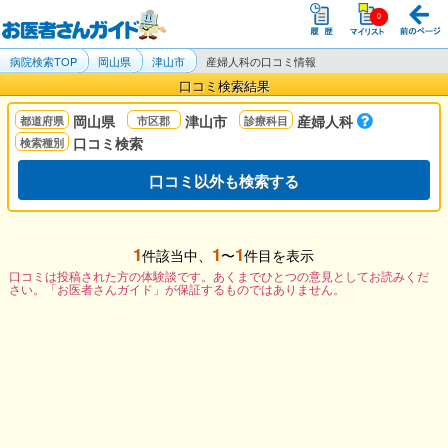
病院検索TOP
岡山県
津山市
産婦人科の口コミ情報
口コミ検索結果
岡山県
津山市
産婦人科
口コミ検索
口コミ以外も検索する
1
1
1
件該当中、
〜
件目を表示
口コミは投稿された方の体験談です。あくまでひとつの意見としてお読みくだ
さい。「お医者さんガイド」が保証するものではありません。