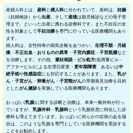
産婦人科
とは、
産科
と
婦人科
に分かれていて、産科は、
妊娠
（妊婦検診）から
出産
、そして
産後
は胎児検診などの母子管
理まで、といった出産に携わる診療科です。また不妊症の女
性を対象として
不妊治療
を専門に行っている医療機関もあり
ます。
婦人科は、女性特有の病気全般をあつかい、
生理不順
・
月経
痛
・
不正出血
・
おりものの異常
・
子宮内膜症
・
子宮筋腫
など
を治療します。その他、
避妊相談
・
ピル処方
(低用量ピル・
アフターピル)による生理日変更・
更年期障害
、あるいは
中
絶手術
や
性感染症
にも対応することがあります。また、
乳が
ん
・
子宮がん
・
卵巣がん
・
子宮頸がん
の早期発見治療を目的
とした
がん健診
を実施している医療機関もあります。
おっぱい(
乳腺
)に関する診断と治療は、本来一般外科が行っ
ていますが、
乳腺外科
・
乳腺科
という乳腺疾患に特化した診
療科も増えてきています。おっぱいに何らかの症状のある場
合は、このような乳腺を専門としている医療機関を受診する
ことをお勧めします。