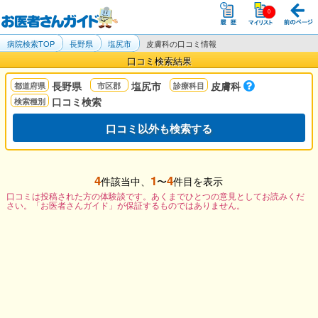
病院検索TOP
長野県
塩尻市
皮膚科の口コミ情報
口コミ検索結果
長野県
塩尻市
皮膚科
口コミ検索
口コミ以外も検索する
4
1
4
件該当中、
〜
件目を表示
口コミは投稿された方の体験談です。あくまでひとつの意見としてお読みくだ
さい。「お医者さんガイド」が保証するものではありません。