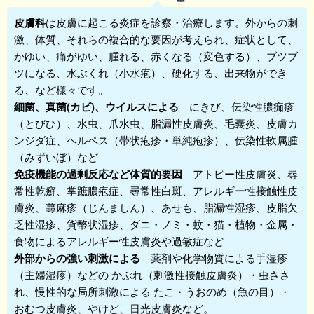
皮膚科
は皮膚に起こる炎症を診察・治療します。外からの刺
激、体質、それらの複合的な要因が考えられ、症状として、
かゆい、痛がゆい、腫れる、赤くなる（変色する）、ブツブ
ツになる、水ぶくれ（小水疱）、硬化する、出来物ができ
る、など様々です。
細菌、真菌(カビ)、ウイルスによる
にきび、伝染性膿痂疹
（とびひ）、水虫、爪水虫、脂漏性皮膚炎、毛嚢炎、皮膚カ
ンジダ症、ヘルペス（帯状疱疹・単純疱疹）、伝染性軟属腫
（みずいぼ）など
免疫機能の過剰反応など体質的要因
アトピー性皮膚炎、尋
常性乾癬、掌蹠膿疱症、尋常性白斑、アレルギー性接触性皮
膚炎、蕁麻疹（じんましん）、あせも、脂漏性湿疹、皮脂欠
乏性湿疹、貨幣状湿疹、ダニ・ノミ・蚊・猫・植物・金属・
食物によるアレルギー性皮膚炎や過敏症など
外部からの強い刺激による
薬剤や化学物質による手湿疹
（主婦湿疹）などの かぶれ（刺激性接触皮膚炎）・虫ささ
れ、慢性的な局所刺激による たこ・うおのめ（魚の目）・
おむつ皮膚炎、やけど、日光皮膚炎など。