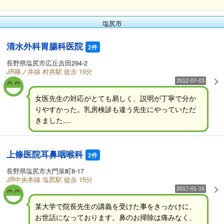
塩尻市
清水外科胃腸科医院
2件
長野県塩尻市広丘吉田294-2
JR篠ノ井線 村井駅 徒歩 10分
2012-07-03
女医先生の対応がとても易しく、説明が丁寧で分か
りやすかった。乳房検診も違う先生にやっていただ
きました....
上條医院耳鼻咽喉科
2件
長野県塩尻市大門泉町8-17
JR中央本線 塩尻駅 徒歩 15分
2017-01-16
某大学で院長先生の講義を受けた事をきっかけに、
お世話になっております。鼻のお掃除は痛みなく、