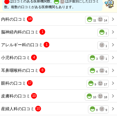
は口コミのある医療機関数、
は評価別にした口コミ
数。複数の口コミがある医療機関もあります。
内科の口コミ
18
11
14
脳神経内科の口コミ
1
1
アレルギー科の口コミ
1
1
小児科の口コミ
4
3
1
耳鼻咽喉科の口コミ
8
4
6
眼科の口コミ
17
9
17
皮膚科の口コミ
10
10
18
産婦人科の口コミ
10
8
9