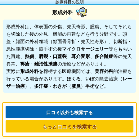
診療科目の説明
形成外科
形成外科
は、体表面の外傷、先天奇形、腫瘍、そしてそれら
を切除した後の外見、機能の再建などを行う分野です。頭
蓋・顔面の外科領域（顔面骨骨折・先天性奇形）、切断指・
悪性腫瘍切除・癌手術の後
マイクロサージェリー
等をもちい
た再建、
熱傷
、
唇裂
・
口蓋裂
、
耳介変形
、
多合趾症
等の先天
異常、
褥瘡
・
難治性潰瘍
の治療などがあります。
実際に
形成外科
を標榜する医療機関では、
美容外科
的治療も
行っている場合があります。
ほくろ
、
いぼ
の除去治療（
レー
ザー治療
）、
多汗症
・
わきが
（
腋臭
）手術など。
口コミ以外も検索する
もっと口コミを検索する