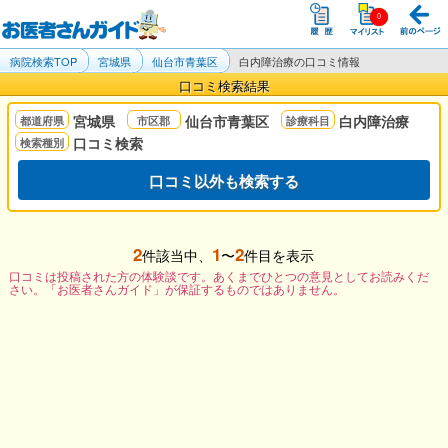
病院検索TOP
宮城県
仙台市青葉区
白内障治療の口コミ情報
口コミ検索結果
宮城県
仙台市青葉区
白内障治療
口コミ検索
口コミ以外も検索する
2
1
2
件該当中、
〜
件目を表示
口コミは投稿された方の体験談です。あくまでひとつの意見としてお読みくだ
さい。「お医者さんガイド」が保証するものではありません。