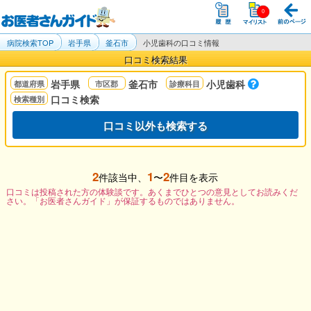
病院検索TOP
岩手県
釜石市
小児歯科の口コミ情報
口コミ検索結果
岩手県
釜石市
小児歯科
口コミ検索
口コミ以外も検索する
2
1
2
件該当中、
〜
件目を表示
口コミは投稿された方の体験談です。あくまでひとつの意見としてお読みくだ
さい。「お医者さんガイド」が保証するものではありません。