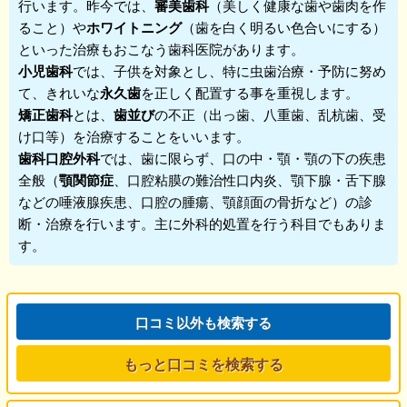
行います。昨今では、
審美歯科
（美しく健康な歯や歯肉を作
ること）や
ホワイトニング
（歯を白く明るい色合いにする）
といった治療もおこなう歯科医院があります。
小児歯科
では、子供を対象とし、特に虫歯治療・予防に努め
て、きれいな
永久歯
を正しく配置する事を重視します。
矯正歯科
とは、
歯並び
の不正（出っ歯、八重歯、乱杭歯、受
け口等）を治療することをいいます。
歯科口腔外科
では、歯に限らず、口の中・顎・顎の下の疾患
全般（
顎関節症
、口腔粘膜の難治性口内炎、顎下腺・舌下腺
などの唾液腺疾患、口腔の腫瘍、顎顔面の骨折など）の診
断・治療を行います。主に外科的処置を行う科目でもありま
す。
口コミ以外も検索する
もっと口コミを検索する