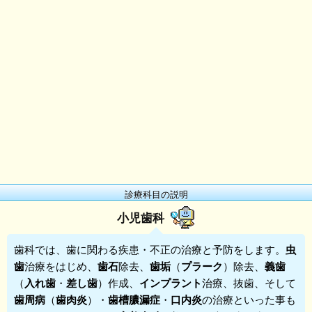
診療科目の説明
小児歯科
歯科
では、歯に関わる疾患・不正の治療と予防をします。
虫
歯
治療をはじめ、
歯石
除去、
歯垢
（
プラーク
）除去、
義歯
（
入れ歯
・
差し歯
）作成、
インプラント
治療、抜歯、そして
歯周病
（
歯肉炎
）・
歯槽膿漏症
・
口内炎
の治療といった事も