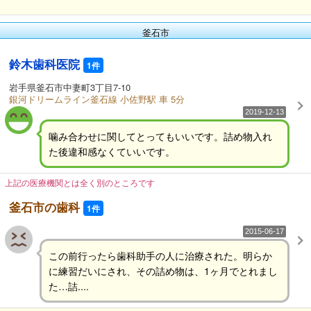
釜石市
鈴木歯科医院
1件
岩手県釜石市中妻町3丁目7-10
銀河ドリームライン釜石線 小佐野駅 車 5分
2019-12-13
噛み合わせに関してとってもいいです。詰め物入れ
た後違和感なくていいです。
上記の医療機関とは全く別のところです
釜石市の歯科
1件
2015-06-17
この前行ったら歯科助手の人に治療された。明らか
に練習だいにされ、その詰め物は、1ヶ月でとれまし
た…詰....