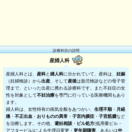
診療科目の説明
産婦人科
産婦人科
とは、
産科
と
婦人科
に分かれていて、産科は、
妊娠
（妊婦検診）から
出産
、そして
産後
は胎児検診などの母子管
理まで、といった出産に携わる診療科です。また不妊症の女
性を対象として
不妊治療
を専門に行っている医療機関もあり
ます。
婦人科は、女性特有の病気全般をあつかい、
生理不順
・
月経
痛
・
不正出血
・
おりものの異常
・
子宮内膜症
・
子宮筋腫
など
を治療します。その他、
避妊相談
・
ピル処方
(低用量ピル・
アフターピル)による生理日変更・
更年期障害
、あるいは
中