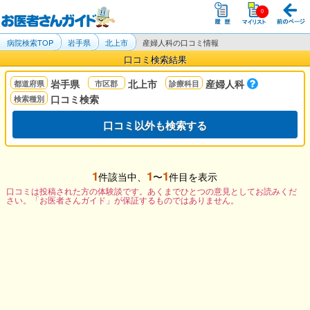
病院検索TOP
岩手県
北上市
産婦人科の口コミ情報
口コミ検索結果
岩手県
北上市
産婦人科
口コミ検索
口コミ以外も検索する
1
1
1
件該当中、
〜
件目を表示
口コミは投稿された方の体験談です。あくまでひとつの意見としてお読みくだ
さい。「お医者さんガイド」が保証するものではありません。