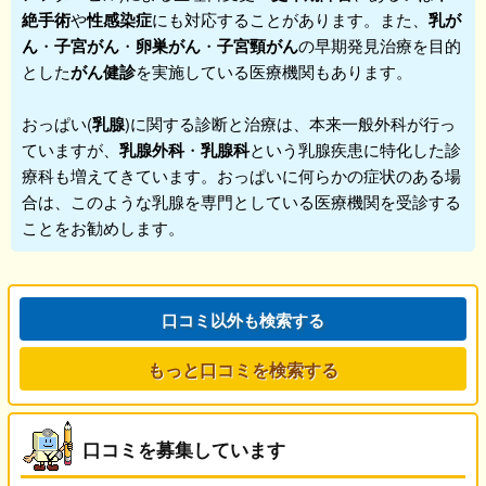
絶手術
や
性感染症
にも対応することがあります。また、
乳が
ん
・
子宮がん
・
卵巣がん
・
子宮頸がん
の早期発見治療を目的
とした
がん健診
を実施している医療機関もあります。
おっぱい(
乳腺
)に関する診断と治療は、本来一般外科が行っ
ていますが、
乳腺外科
・
乳腺科
という乳腺疾患に特化した診
療科も増えてきています。おっぱいに何らかの症状のある場
合は、このような乳腺を専門としている医療機関を受診する
ことをお勧めします。
口コミ以外も検索する
もっと口コミを検索する
口コミを募集しています