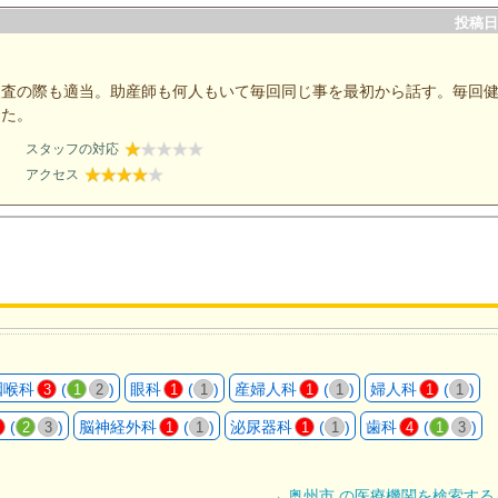
投稿日：
検査の際も適当。助産師も何人もいて毎回同じ事を最初から話す。毎回
した。
スタッフの対応
アクセス
咽喉科
(
)
眼科
(
)
産婦人科
(
)
婦人科
(
)
3
1
2
1
1
1
1
1
1
(
)
脳神経外科
(
)
泌尿器科
(
)
歯科
(
)
2
3
1
1
1
1
4
1
3
→ 奥州市 の医療機関を検索する