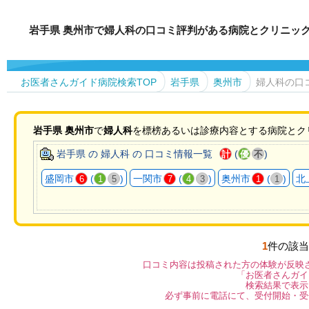
岩手県 奥州市で婦人科の口コミ評判がある病院とクリニッ
お医者さんガイド病院検索TOP
岩手県
奥州市
婦人科の口
岩手県
奥州市
で
婦人科
を標榜あるいは診療内容とする病院とク
岩手県 の 婦人科 の 口コミ情報一覧
(
)
計
優
不
盛岡市
(
)
一関市
(
)
奥州市
(
)
北
6
1
5
7
4
3
1
1
1
件の該当
口コミ内容は投稿された方の体験が反映
「お医者さんガイ
検索結果で表示
必ず事前に電話にて、受付開始・受