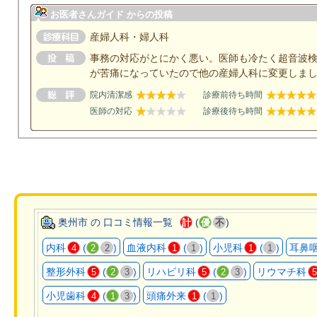
お医者さんガイド からの投稿
産婦人科・婦人科
事務の対応がとにかく悪い。医師も冷たく超音波
が苦痛になっていたので他の産婦人科に変更しま
院内清潔感
診療前待ち時間
医師の対応
診療後待ち時間
奥州市 の 口コミ情報一覧
(
)
計
優
不
内科
(
)
血液内科
(
)
小児科
(
)
耳鼻
4
2
2
1
1
1
1
整形外科
(
)
リハビリ科
(
)
リウマチ科
5
2
3
5
2
3
5
小児歯科
(
)
頭痛外来
(
)
4
1
3
1
1