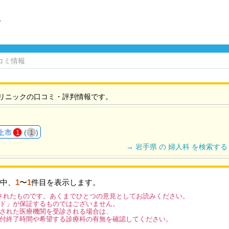
ク
コミ情報
リニックの口コミ・評判情報です。
上市
(
)
1
1
→ 岩手県 の 婦人科 を検索する
中、
1
〜
1
件目を表示します。
されたものです。あくまでひとつの意見としてお読みください。
ド」が保証するものではございません。
された医療機関を受診される場合は、
付終了時間や希望する診療科の有無を確認してください。