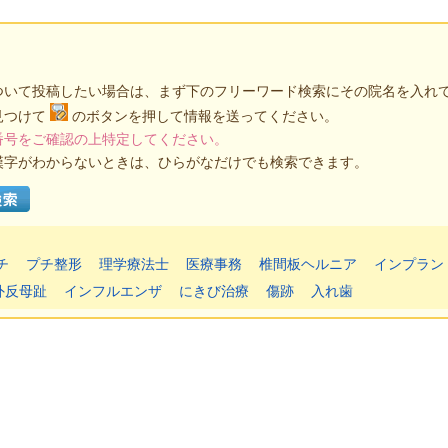
ついて投稿したい場合は、まず下のフリーワード検索にその院名を入れ
見つけて
のボタンを押して情報を送ってください。
番号をご確認の上特定してください。
漢字がわからないときは、ひらがなだけでも検索できます。
チ
プチ整形
理学療法士
医療事務
椎間板ヘルニア
インプラン
外反母趾
インフルエンザ
にきび治療
傷跡
入れ歯