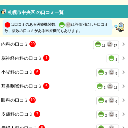
札幌市中央区 の口コミ一覧
は口コミのある医療機関数、
は評価別にした口コミ
数。複数の口コミがある医療機関もあります。
内科の口コミ
20
11
17
脳神経内科の口コミ
1
1
小児科の口コミ
6
3
5
耳鼻咽喉科の口コミ
6
2
11
眼科の口コミ
10
6
6
皮膚科の口コミ
7
2
5
産婦人科の口コミ
8