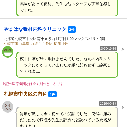
薬局があって便利。先生も他スタッフも丁寧な感じ
ですね。....
やまはな野村内科クリニック
3件
北海道札幌市中央区南十五条西14丁目1-22マックスバリュ2階
札幌市電山鼻線 西線１４条駅 徒歩 1分
2015-11-24
夜中に咳が酷く眠れませんでした。地元の内科クリ
ニックにかかっていましたが嫌な顔もせずに診察し
てくれま....
上記の医療機関とは全く別のところです
札幌市中央区の内科
1件
2016-06-29
胃痛が激しく今回初めての受診でした。突然の痛み
だったので病院や先生の評判など調べている余裕が
ありませ....