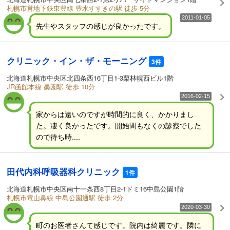
札幌市営地下鉄東豊線 豊水すすきの駅 徒歩 5分
2011-01-05
先生やスタッフの感じが良かったです。
クリニック・イン・ザ・モーニング
3件
北海道札幌市中央区北四条西16丁目1-3栗林幌西ビル1階
JR函館本線 桑園駅 徒歩 10分
2016-02-15
家からは遠いのですが時間的に良く、かかりまし
た。凄く良かったです。開始間もなくの診察でした
ので待ち時....
田代内科呼吸器科クリニック
1件
北海道札幌市中央区南十一条西8丁目2-1ドミ16中島公園1階
札幌市電山鼻線 中島公園通駅 徒歩 2分
2020-03-30
町のお医者さんて感じです。院内は綺麗です。隣に