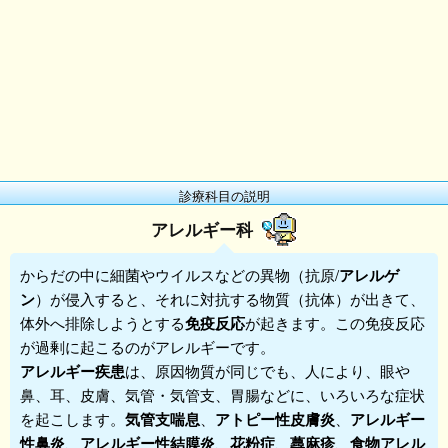
診療科目の説明
アレルギー科
からだの中に細菌やウイルスなどの異物（抗原/
アレルゲ
ン
）が侵入すると、それに対抗する物質（抗体）が出きて、
体外へ排除しようとする
免疫反応
が起きます。この免疫反応
が過剰に起こるのが
アレルギー
です。
アレルギー疾患
は、原因物質が同じでも、人により、眼や
鼻、耳、皮膚、気管・気管支、胃腸などに、いろいろな症状
を起こします。
気管支喘息
、
アトピー性皮膚炎
、
アレルギー
性鼻炎
、
アレルギー性結膜炎
、
花粉症
、
蕁麻疹
、
食物アレル