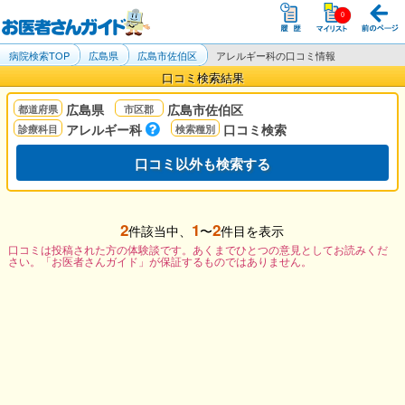
病院検索TOP
広島県
広島市佐伯区
アレルギー科の口コミ情報
口コミ検索結果
広島県
広島市佐伯区
アレルギー科
口コミ検索
口コミ以外も検索する
2
1
2
件該当中、
〜
件目を表示
口コミは投稿された方の体験談です。あくまでひとつの意見としてお読みくだ
さい。「お医者さんガイド」が保証するものではありません。