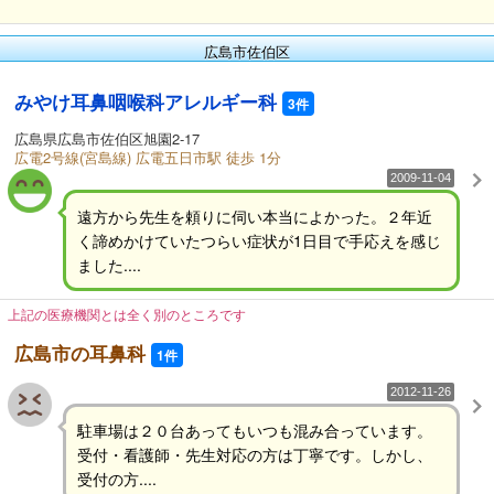
広島市佐伯区
みやけ耳鼻咽喉科アレルギー科
3件
広島県広島市佐伯区旭園2-17
広電2号線(宮島線) 広電五日市駅 徒歩 1分
2009-11-04
遠方から先生を頼りに伺い本当によかった。２年近
く諦めかけていたつらい症状が1日目で手応えを感じ
ました....
上記の医療機関とは全く別のところです
広島市の耳鼻科
1件
2012-11-26
駐車場は２０台あってもいつも混み合っています。
受付・看護師・先生対応の方は丁寧です。しかし、
受付の方....