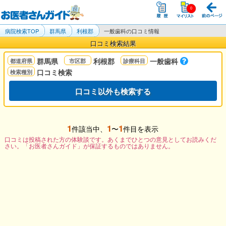
病院検索TOP
群馬県
利根郡
一般歯科の口コミ情報
口コミ検索結果
群馬県
利根郡
一般歯科
口コミ検索
口コミ以外も検索する
1
1
1
件該当中、
〜
件目を表示
口コミは投稿された方の体験談です。あくまでひとつの意見としてお読みくだ
さい。「お医者さんガイド」が保証するものではありません。