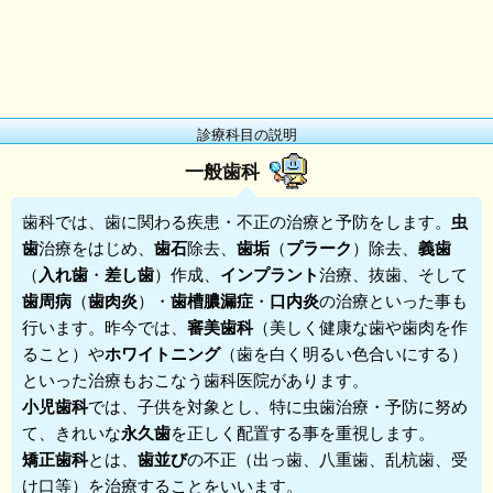
診療科目の説明
一般歯科
歯科
では、歯に関わる疾患・不正の治療と予防をします。
虫
歯
治療をはじめ、
歯石
除去、
歯垢
（
プラーク
）除去、
義歯
（
入れ歯
・
差し歯
）作成、
インプラント
治療、抜歯、そして
歯周病
（
歯肉炎
）・
歯槽膿漏症
・
口内炎
の治療といった事も
行います。昨今では、
審美歯科
（美しく健康な歯や歯肉を作
ること）や
ホワイトニング
（歯を白く明るい色合いにする）
といった治療もおこなう歯科医院があります。
小児歯科
では、子供を対象とし、特に虫歯治療・予防に努め
て、きれいな
永久歯
を正しく配置する事を重視します。
矯正歯科
とは、
歯並び
の不正（出っ歯、八重歯、乱杭歯、受
け口等）を治療することをいいます。