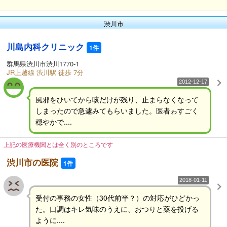
渋川市
川島内科クリニック
1件
群馬県渋川市渋川1770-1
JR上越線 渋川駅 徒歩 7分
2012-12-17
風邪をひいてから咳だけが残り、止まらなくなって
しまったので急遽みてもらいました。医者ゎすごく
穏やかで....
上記の医療機関とは全く別のところです
渋川市の医院
1件
2018-01-11
受付の事務の女性（30代前半？）の対応がひどかっ
た。口調はキレ気味のうえに、おつりと薬を投げる
ように....