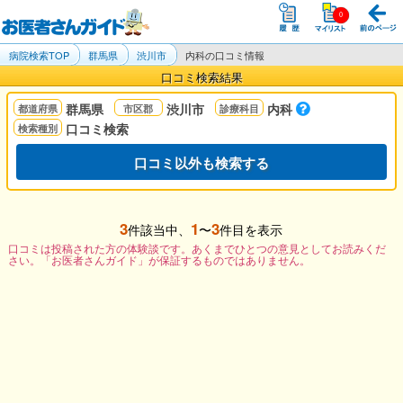
病院検索TOP
群馬県
渋川市
内科の口コミ情報
口コミ検索結果
群馬県
渋川市
内科
口コミ検索
口コミ以外も検索する
3
1
3
件該当中、
〜
件目を表示
口コミは投稿された方の体験談です。あくまでひとつの意見としてお読みくだ
さい。「お医者さんガイド」が保証するものではありません。