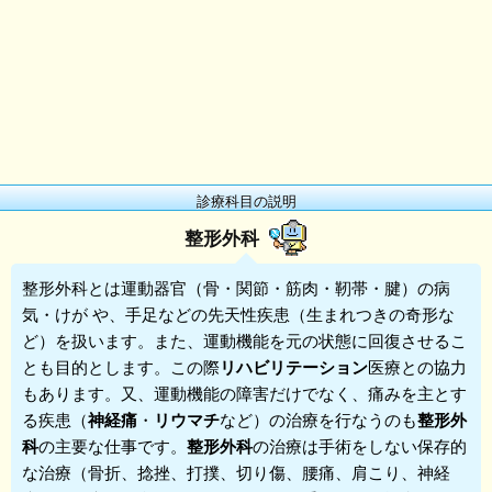
診療科目の説明
整形外科
整形外科
とは運動器官（骨・関節・筋肉・靭帯・腱）の病
気・けが や、手足などの先天性疾患（生まれつきの奇形な
ど）を扱います。また、運動機能を元の状態に回復させるこ
とも目的とします。この際
リハビリテーション
医療との協力
もあります。又、運動機能の障害だけでなく、痛みを主とす
る疾患（
神経痛
・
リウマチ
など）の治療を行なうのも
整形外
科
の主要な仕事です。
整形外科
の治療は手術をしない保存的
な治療（骨折、捻挫、打撲、切り傷、腰痛、肩こり、神経