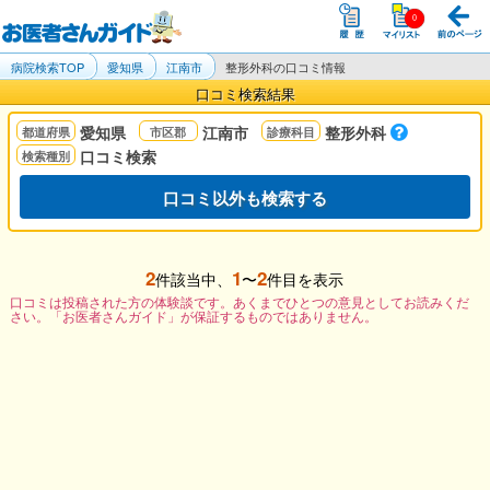
病院検索TOP
愛知県
江南市
整形外科の口コミ情報
口コミ検索結果
愛知県
江南市
整形外科
口コミ検索
口コミ以外も検索する
2
1
2
件該当中、
〜
件目を表示
口コミは投稿された方の体験談です。あくまでひとつの意見としてお読みくだ
さい。「お医者さんガイド」が保証するものではありません。