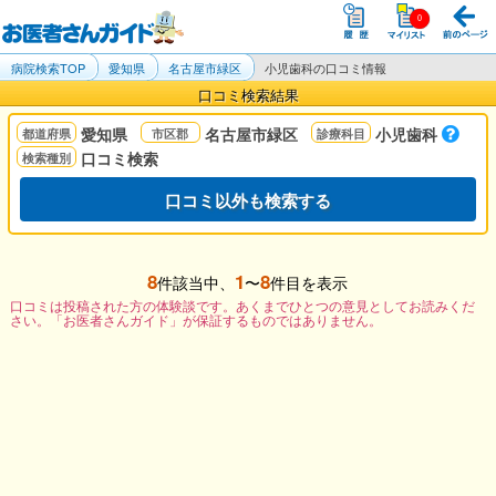
病院検索TOP
愛知県
名古屋市緑区
小児歯科の口コミ情報
口コミ検索結果
愛知県
名古屋市緑区
小児歯科
口コミ検索
口コミ以外も検索する
8
1
8
件該当中、
〜
件目を表示
口コミは投稿された方の体験談です。あくまでひとつの意見としてお読みくだ
さい。「お医者さんガイド」が保証するものではありません。