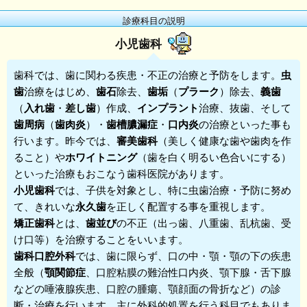
診療科目の説明
小児歯科
歯科
では、歯に関わる疾患・不正の治療と予防をします。
虫
歯
治療をはじめ、
歯石
除去、
歯垢
（
プラーク
）除去、
義歯
（
入れ歯
・
差し歯
）作成、
インプラント
治療、抜歯、そして
歯周病
（
歯肉炎
）・
歯槽膿漏症
・
口内炎
の治療といった事も
行います。昨今では、
審美歯科
（美しく健康な歯や歯肉を作
ること）や
ホワイトニング
（歯を白く明るい色合いにする）
といった治療もおこなう歯科医院があります。
小児歯科
では、子供を対象とし、特に虫歯治療・予防に努め
て、きれいな
永久歯
を正しく配置する事を重視します。
矯正歯科
とは、
歯並び
の不正（出っ歯、八重歯、乱杭歯、受
け口等）を治療することをいいます。
歯科口腔外科
では、歯に限らず、口の中・顎・顎の下の疾患
全般（
顎関節症
、口腔粘膜の難治性口内炎、顎下腺・舌下腺
などの唾液腺疾患、口腔の腫瘍、顎顔面の骨折など）の診
断・治療を行います。主に外科的処置を行う科目でもありま