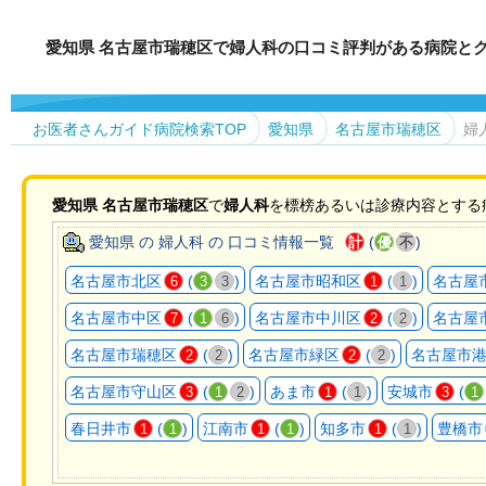
愛知県 名古屋市瑞穂区で婦人科の口コミ評判がある病院と
お医者さんガイド病院検索TOP
愛知県
名古屋市瑞穂区
婦
愛知県
名古屋市瑞穂区
で
婦人科
を標榜あるいは診療内容とする
愛知県 の 婦人科 の 口コミ情報一覧
(
)
計
優
不
名古屋市北区
(
)
名古屋市昭和区
(
)
名古屋
6
3
3
1
1
名古屋市中区
(
)
名古屋市中川区
(
)
名古屋
7
1
6
2
2
名古屋市瑞穂区
(
)
名古屋市緑区
(
)
名古屋市
2
2
2
2
名古屋市守山区
(
)
あま市
(
)
安城市
(
3
1
2
1
1
3
1
春日井市
(
)
江南市
(
)
知多市
(
)
豊橋市
1
1
1
1
1
1