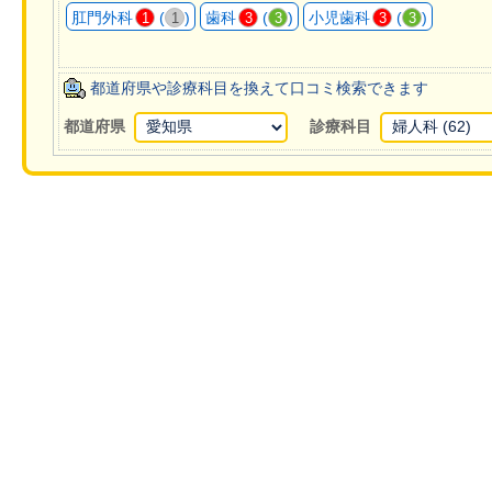
肛門外科
(
)
歯科
(
)
小児歯科
(
)
1
1
3
3
3
3
都道府県や診療科目を換えて口コミ検索できます
都道府県
診療科目