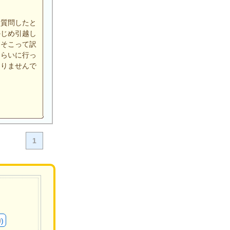
を質問したと
かじめ引越し
あそこって訳
もらいに行っ
ありませんで
1
)