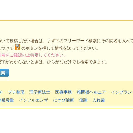
ついて投稿したい場合は、まず下のフリーワード検索にその院名を入れ
見つけて
のボタンを押して情報を送ってください。
番号をご確認の上特定してください。
漢字がわからないときは、ひらがなだけでも検索できます。
チ
プチ整形
理学療法士
医療事務
椎間板ヘルニア
インプラン
外反母趾
インフルエンザ
にきび治療
傷跡
入れ歯