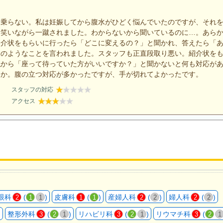
に乗らない。私は妊娠してから腹水がひどく悩んでいたのですが、それ
く笑いながら一蹴されました。わからないから聞いているのに…。あら
紹介状をもらいに行ったら「どこに変えるの？」と聞かれ、答えたら「
詞のようなことを言われました。スタッフも正直段取り悪い。紹介状を
私から「座って待っていた方がいいですか？」と聞かないと何も対応が
うか。腹の立つ対応が多かったですが、手が切れてよかったです。
スタッフの対応
アクセス
眼科
(
)
皮膚科
(
)
産婦人科
(
)
婦人科
(
)
2
1
1
1
1
2
2
2
2
)
整形外科
(
)
リハビリ科
(
)
リウマチ科
(
3
2
1
3
2
1
3
2
1