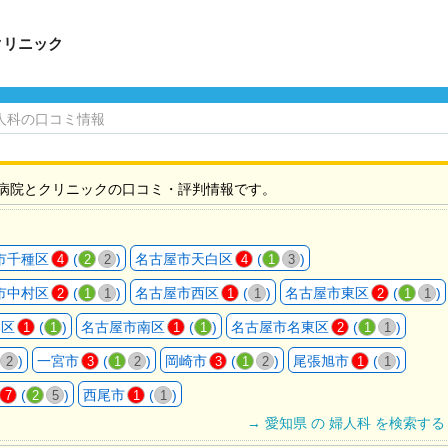
クリニック
人科の口コミ情報
病院とクリニックの口コミ・評判情報です。
市千種区
(
)
名古屋市天白区
(
)
4
2
2
4
1
3
市中村区
(
)
名古屋市西区
(
)
名古屋市東区
(
)
2
1
1
1
1
2
1
1
港区
(
)
名古屋市南区
(
)
名古屋市名東区
(
)
1
1
1
1
2
1
1
)
一宮市
(
)
岡崎市
(
)
尾張旭市
(
)
2
3
1
2
3
1
2
1
1
(
)
西尾市
(
)
7
2
5
1
1
→ 愛知県 の 婦人科 を検索する