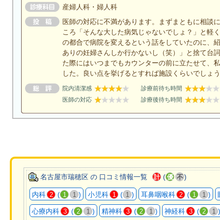
産婦人科・婦人科
医師の対応に不満があります。まずまともに相談
ころ「そんな大した病気じゃないでしょ？」と軽
の都合で病院を変えるという話をしていたのに、
ありの妊婦さんしか行かないし（笑）」と捨て台
た際にはいつまでもカウンターの前に立たせて、
した。良い点を挙げるとすれば施設くらいでしょ
院内清潔感
診療前待ち時間
医師の対応
診療後待ち時間
名古屋市瑞穂区 の 口コミ情報一覧
(
)
計
優
不
内科
(
)
小児科
(
)
耳鼻咽喉科
(
)
2
1
1
1
1
2
1
1
心療内科
(
)
精神科
(
)
神経科
(
3
2
1
3
2
1
3
2
1