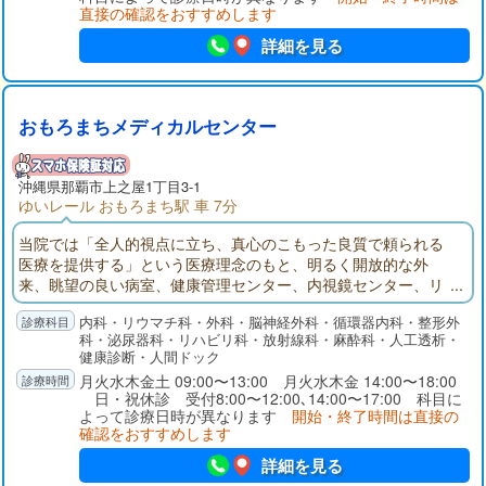
直接の確認をおすすめします
詳細を見る
おもろまちメディカルセンター
沖縄県那覇市上之屋1丁目3-1
ゆいレール おもろまち駅 車 7分
当院では「全人的視点に立ち、真心のこもった良質で頼られる
医療を提供する」という医療理念のもと、明るく開放的な外
来、眺望の良い病室、健康管理センター、内視鏡センター、リ
ハビリテーション部門などを整備し、疾病予防から治療、回復
内科・リウマチ科・外科・脳神経外科・循環器内科・整形外
期まで切れ目なく支援できる体制づくりを進めています。
科・泌尿器科・リハビリ科・放射線科・麻酔科・人工透析・
健康診断・人間ドック
月火水木金土 09:00〜13:00 月火水木金 14:00〜18:00
日・祝休診 受付8:00〜12:00､14:00〜17:00 科目に
よって診療日時が異なります
開始・終了時間は直接の
確認をおすすめします
詳細を見る