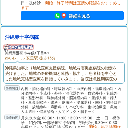
日・祝休診
開始・終了時間は直接の確認をおすすめし
ます
詳細を見る
沖縄赤十字病院
沖縄県那覇市与儀1丁目3-1
ゆいレール 安里駅 徒歩15分
沖縄県知事より地域医療支援病院、地域災害拠点病院の指定を
受けました。地域の医療機関と連携・協力し、患者様を中心と
した地域完結型医療を目指していきます。当院は急性期病院の
ため、精密検査や高度な治療、また緊急性の高い処置や治療が
内科・消化器内科・呼吸器内科・血液内科・循環器内科・内
必要な患者様を優先的に診療しているため、一般診療の患者様
分泌内科・小児科・外科・消化器外科・血管外科・乳腺外
をお待たせしてしまうことが多くあります。気になる症状があ
科・整形外科・脳神経外科・脳神経内科・産婦人科・婦人
りましたら、まずは皆様のかかりつけ医にご相談ください。
科・耳鼻咽喉科・眼科・皮膚科・泌尿器科・歯科・歯科口腔
外科・放射線科・麻酔科・リハビリ科・集中治療室・救急・
人工透析・健康診断・人間ドック・脳ドック
月火水木金 08:30〜11:00 13:00〜15:00 土・日・祝休
診 紹介制､一部診療科予約制 初診受付8:30〜10:30
科目によって診療日時が異なります
開始・終了時間は