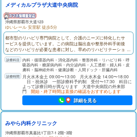
メディカルプラザ大道中央病院
沖縄県那覇市大道123
ゆいレール 安里駅 徒歩5分
都市型のリハビリ専門病院として、介護のニーズに特化したサ
ービスを提供しています。この病院は脳出血や整形外科手術後
などのリハビリが必要な患者に対し、早めのリハビリテーショ
ンを行うことを重視しています。患者様一人ひとりに合わせた
内科・循環器内科・消化器内科・整形外科・リハビリ科・呼
丁寧なケアを提供し、患者様が自宅に戻るまで安心して治療を
吸器内科・糖尿病内科・内分泌内科・人工透析・婦人科・皮
受けられる体制が整っています。
膚科・脳神経外科・健康診断・人間ドック・肝臓内科
月火水木金土 09:00〜13:00 月火水木金 14:00〜18:00
日・祝休診 一部診療科予約制 受付〜17:30 科目に
よって診療日時が異なります 大道中央病院の外来部
門
開始・終了時間は直接の確認をおすすめします
詳細を見る
みやら内科クリニック
沖縄県那覇市真嘉比1丁目7-1 2階･3階