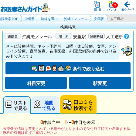
病院検索TOP
沖縄県
路線を選ぶ
沖縄モノレール
安里駅
人工透析
検索結果
沖縄モノレール
安里駅
人工透析
さらに診療時間、ネット予約可、日曜・休日診療、女医、オン
ライン診療、夜間診療、在宅医療、外国語対応の条件で絞り込
みもできます↓
条件で絞り込む
科目変更
駅変更
口コミを
リスト
地図
検索する
で見る
で見る
8
1
8
件該当中、
〜
件目を表示
医療機関情報は変更されている場合がありますので受付終了時間や希望する診
療科の有無は直接ご確認ください