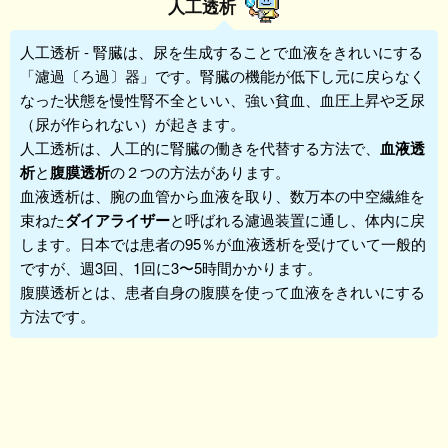
人工透析
人工透析
- 腎臓は、尿を生成することで血液をきれいにする
「濾過〔ろ過〕器」です。腎臓の機能が低下し元に戻らなく
なった状態を慢性腎不全といい、強い貧血、血圧上昇や乏尿
（尿が作られない）が起きます。
人工透析は、人工的に腎臓の働きを代替する方法で、
血液透
析
と
腹膜透析
の２つの方法があります。
血液透析は、腕の血管から血液を取り、数万本の中空繊維を
束ねた
ダイアライザー
と呼ばれる濾過装置に通し、体内に戻
します。日本では患者の95％が血液透析を受けていて一般的
ですが、週3回、1回に3〜5時間かかります。
腹膜透析とは、患者自身の腹膜を使って血液をきれいにする
方法です。