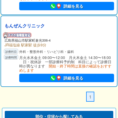
ニックの最寄り駅にはJR福塩線「近田駅」があり、駅からは歩
詳細を見る
いて15分程度です。また、クリニックには専用駐車場があるた
め、お車でもご来院いただけます。地域の皆さまから「まずは
えきや外科クリニックで診てもらおう」と思っていただけるよ
うに、患者さまの年齢や症状などに関係なく、幅広い診療を提
もんぜんクリニック
供してまいります。何かお悩みがありましたら気軽にご相談く
ださい。
広島県福山市駅家町倉光306-4
JR福塩線 駅家駅 徒歩9分
外科・整形外科・リハビリ科・歯科
月火水木金土 09:00〜12:00 月火木金土 14:30〜18:00
日・祝休診 一部診療科予約制 科目によって診療日
時が異なります
開始・終了時間は直接の確認をおすす
めします
詳細を見る
1
部位・症状から探してみる