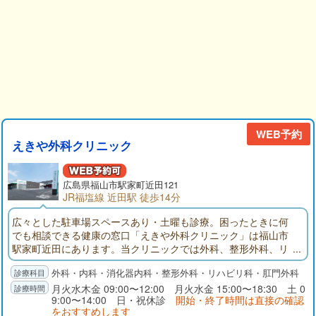
WEB予約
えきや外科クリニック
広島県福山市駅家町近田121
JR福塩線 近田駅 徒歩14分
広々とした駐車場スペースあり・土曜も診療。困ったときに何
でも相談できる健康の窓口「えきや外科クリニック」は福山市
駅家町近田にあります。当クリニックでは外科、整形外科、リ
ハビリテーション科、内科、消化器内科、肛門外科などを中心
外科・内科・消化器内科・整形外科・リハビリ科・肛門外科
に診療しているほか、標榜している診療科以外の症状にも幅広
く対応いたします。とくに、当クリニックでは「足の健康づく
月火水木金 09:00〜12:00 月火水金 15:00〜18:30 土 0
9:00〜14:00 日・祝休診
開始・終了時間は直接の確認
り」に力を入れており、毎月1回「足と靴の相談会」を開催し
をおすすめします
て、靴選びの相談や靴下の履き比べを実施しています。当クリ