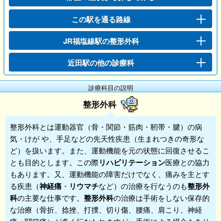
この駅を通る路線
JR福塩線駅の整形外科
近田駅の他の診療科
診療科目の説明
整形外科
整形外科
とは運動器官（骨・関節・筋肉・靭帯・腱）の病
気・けが や、手足などの先天性疾患（生まれつきの奇形な
ど）を扱います。また、運動機能を元の状態に回復させるこ
とも目的とします。この際
リハビリテーション
医療との協力
もあります。又、運動機能の障害だけでなく、痛みを主とす
る疾患（
神経痛
・
リウマチ
など）の治療を行なうのも
整形外
科
の主要な仕事です。
整形外科
の治療は手術をしない保存的
な治療（骨折、捻挫、打撲、切り傷、腰痛、肩こり、神経