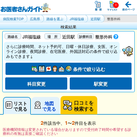
病院検索TOP
広島県
路線を選ぶ
JR福塩線
近田駅
整形外科
検索結果
JR福塩線
近田駅
整形外科
さらに診療時間、ネット予約可、日曜・休日診療、女医、オン
ライン診療、夜間診療、在宅医療、外国語対応の条件で絞り込
みもできます↓
条件で絞り込む
科目変更
駅変更
口コミを
リスト
地図
検索する
で見る
で見る
2
1
2
件該当中、
〜
件目を表示
医療機関情報は変更されている場合がありますので受付終了時間や希望する診
療科の有無は直接ご確認ください