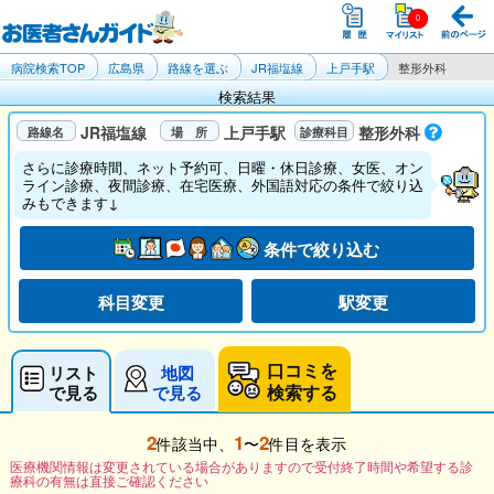
病院検索TOP
広島県
路線を選ぶ
JR福塩線
上戸手駅
整形外科
検索結果
JR福塩線
上戸手駅
整形外科
さらに診療時間、ネット予約可、日曜・休日診療、女医、オン
ライン診療、夜間診療、在宅医療、外国語対応の条件で絞り込
みもできます↓
条件で絞り込む
科目変更
駅変更
口コミを
リスト
地図
検索する
で見る
で見る
2
1
2
件該当中、
〜
件目を表示
医療機関情報は変更されている場合がありますので受付終了時間や希望する診
療科の有無は直接ご確認ください