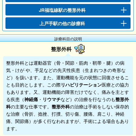
JR福塩線駅の整形外科
上戸手駅の他の診療科
診療科目の説明
整形外科
整形外科
とは運動器官（骨・関節・筋肉・靭帯・腱）の病
気・けが や、手足などの先天性疾患（生まれつきの奇形な
ど）を扱います。また、運動機能を元の状態に回復させるこ
とも目的とします。この際
リハビリテーション
医療との協力
もあります。又、運動機能の障害だけでなく、痛みを主とす
る疾患（
神経痛
・
リウマチ
など）の治療を行なうのも
整形外
科
の主要な仕事です。
整形外科
の治療は手術をしない保存的
な治療（骨折、捻挫、打撲、切り傷、腰痛、肩こり、神経
痛、関節痛）が多く行なわれますが、手術による場合もあり
ます。