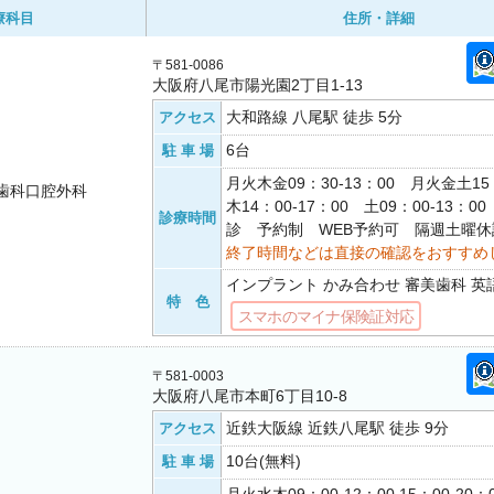
療科目
住所・詳細
〒581-0086
大阪府八尾市陽光園2丁目1-13
大和路線 八尾駅 徒歩 5分
アクセス
6台
駐 車 場
月火木金09：30-13：00 月火金土15
歯科口腔外科
木14：00-17：00 土09：00-13：
診療時間
診 予約制 WEB予約可 隔週土曜休
終了時間などは直接の確認をおすすめ
インプラント かみ合わせ 審美歯科 英
特 色
スマホのマイナ保険証対応
〒581-0003
大阪府八尾市本町6丁目10-8
近鉄大阪線 近鉄八尾駅 徒歩 9分
アクセス
10台(無料)
駐 車 場