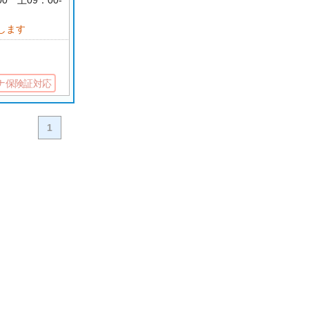
00 土09：00-
します
ナ保険証対応
1