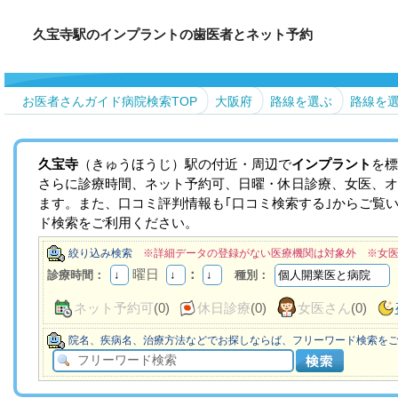
久宝寺駅のインプラントの歯医者とネット予約
お医者さんガイド病院検索TOP
大阪府
路線を選ぶ
路線を
久宝寺
（きゅうほうじ）駅の付近・周辺で
インプラント
を標
さらに診療時間、ネット予約可、日曜・休日診療、女医、オ
ます。また、口コミ評判情報も｢口コミ検索する｣からご覧
ド検索をご利用ください。
絞り込み検索
※詳細データの登録がない医療機関は対象外 ※女
曜日
：
診療時間：
種別：
ネット予約可
(0)
休日診療
(0)
女医さん
(0)
院名、疾病名、治療方法などでお探しならば、フリーワード検索を