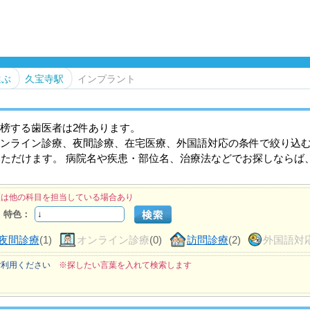
選ぶ
久宝寺駅
インプラント
榜する歯医者は2件あります。
ンライン診療、夜間診療、在宅医療、外国語対応の条件で絞り込
いただけます。 病院名や疾患・部位名、治療法などでお探しならば
医は他の科目を担当している場合あり
特色：
夜間診療
(1)
オンライン診療
(0)
訪問診療
(2)
外国語対
ご利用ください
※探したい言葉を入れて検索します