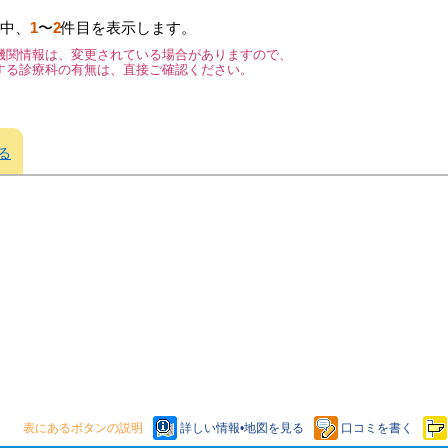
中、
1
〜
2
件目を表示します。
機関情報は、変更されている場合がありますので、
する診療科の有無は、直接ご確認ください。
る
表にあるボタンの説明
詳しい情報•地図を見る
口コミを書く