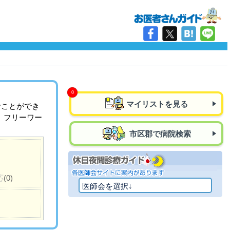
マイリストを見る
むことができ
、フリーワー
市区郡で病院検索
応
(0)