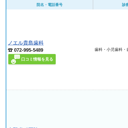
院名・電話番号
診
ノエル貴島歯科
歯科・小児歯科・
072-995-5489
口コミ情報を見る