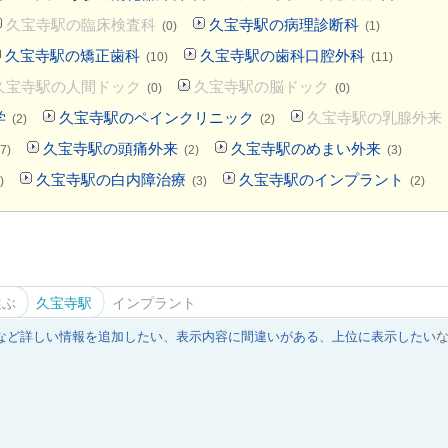
久宝寺駅の臨床検査科
久宝寺駅の病理診断科
(0)
(1)
久宝寺駅の矯正歯科
久宝寺駅の歯科口腔外科
(10)
(11)
久宝寺駅の人間ドック
久宝寺駅の脳ドック
(0)
(0)
学
久宝寺駅のペインクリニック
久宝寺駅の乳腺外来
(2)
(2)
久宝寺駅の頭痛外来
久宝寺駅のめまい外来
7)
(2)
(3)
久宝寺駅の白内障治療
久宝寺駅のインプラント
)
(3)
(2)
選ぶ
久宝寺駅
インプラント
など詳しい情報を追加したい
、
表示内容に間違いがある
、
上位に表示したい