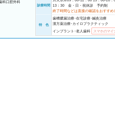
月火水木09：00-12：00 15：00-20：
歯科口腔外科
診療時間
13：30 金・日・祝休診 予約制
終了時間などは直接の確認をおすすめ
歯槽膿漏治療･在宅診療･鍼灸治療
漢方薬治療･カイロプラクティック
特 色
インプラント･老人歯科
スマホのマイ