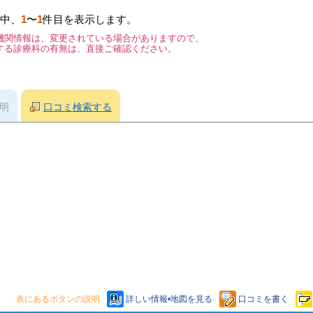
中、
1
〜
1
件目を表示します。
機関情報は、変更されている場合がありますので、
する診療科の有無は、直接ご確認ください。
明
口コミ検索する
表にあるボタンの説明
詳しい情報•地図を見る
口コミを書く