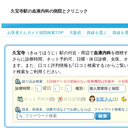
久宝寺駅の血液内科の病院とクリニック
お医者さんガイド病院検索TOP
大阪府
路線を選ぶ
路線を
久宝寺
（きゅうほうじ）駅の付近・周辺で
血液内科
を標榜す
さらに診療時間、ネット予約可、日曜・休日診療、女医、オ
ます。また、口コミ評判情報も｢口コミ検索する｣からご覧
ド検索をご利用ください。
絞り込み検索
※詳細データの登録がない医療機関は対象外 ※女
曜日
：
診療時間：
種別：
ネット予約可
(0)
休日診療
(0)
女医さん
(1)
院名、疾病名、治療方法などでお探しならば、フリーワード検索を