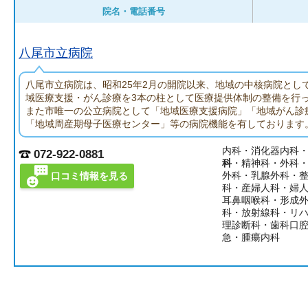
院名・電話番号
八尾市立病院
八尾市立病院は、昭和25年2月の開院以来、地域の中核病院とし
域医療支援・がん診療を3本の柱として医療提供体制の整備を行
また市唯一の公立病院として「地域医療支援病院」「地域がん診
「地域周産期母子医療センター」等の病院機能を有しております
内科・消化器内科
072-922-0881
科
・精神科・外科
外科・乳腺外科・
口コミ情報を見る
科・産婦人科・婦
耳鼻咽喉科・形成
科・放射線科・リ
理診断科・歯科口
急・腫瘍内科