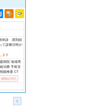
・祝休診 原則紹
って診療日時が
します
援病院 地域周
線治療 手術支
視鏡検査 CT
ナ保険証対応
1