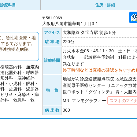
診療科目
住所・詳細
〒581-0069
大阪府八尾市龍華町1丁目3-1
大和路線 久宝寺駅 徒歩 5分
アクセス
て、急性期医療・地
220台
駐 車 場
ってきております。
療連携拠点病院」
月火水木金08：45-11：30 土・日
。
介状制 一部診療科予約制 科目によ
診療時間
異なります
・循環器内科・
血液内
終了時間などは直接の確認をおすすめ
・消化器外科・呼吸器
整形外科・脳神経外
地域がん診療連携拠点病院 地域医療支
人科・小児科・眼科・
産期母子医療センター リニアック放射
外科・皮膚科・泌尿器
特 色
援ロボット「ダヴィンチ」 胃・大腸内
ハビリ科・麻酔科・病
腔外科・救急科・救
MRI マンモグラフィー
スマホのマイ
380
病 床 数