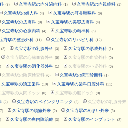
科
久宝寺駅の内分泌内科
久宝寺駅の内視鏡科
(3)
(1)
(1)
久宝寺駅の婦人科
久宝寺駅の耳鼻咽喉科
(4)
(6)
久宝寺駅の皮膚科
久宝寺駅の美容皮膚科
(8)
(4)
久宝寺駅の心療内科
久宝寺駅の精神科
(4)
(6)
宝寺駅の整形外科
久宝寺駅のリハビリ科
(11)
(12)
久宝寺駅の乳腺外科
久宝寺駅の形成外科
(2)
(3)
(1)
久宝寺駅の心臓血管外科
久宝寺駅の血管外科
(0)
(0)
久宝寺駅の消化器外科
久宝寺駅の小児外科
)
(1)
(0)
久宝寺駅の臨床検査科
久宝寺駅の病理診断科
(0)
(1)
久宝寺駅の矯正歯科
久宝寺駅の歯科口腔外科
(10)
(11)
久宝寺駅の人間ドック
久宝寺駅の脳ドック
(0)
(0)
学
久宝寺駅のペインクリニック
久宝寺駅の乳腺外来
(2)
(2)
久宝寺駅の頭痛外来
久宝寺駅のめまい外来
7)
(2)
(3)
久宝寺駅の白内障治療
久宝寺駅のインプラント
)
(3)
(2)