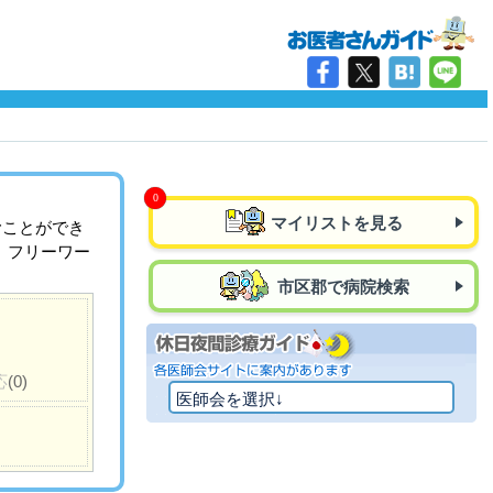
マイリストを見る
むことができ
、フリーワー
市区郡で病院検索
応
(0)