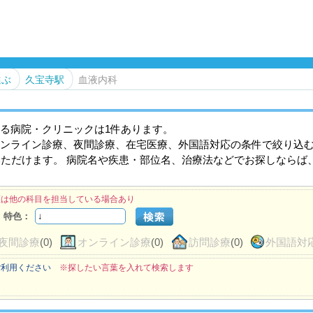
選ぶ
久宝寺駅
血液内科
る病院・クリニックは1件あります。
ンライン診療、夜間診療、在宅医療、外国語対応の条件で絞り込
いただけます。 病院名や疾患・部位名、治療法などでお探しならば
医は他の科目を担当している場合あり
特色：
夜間診療
(0)
オンライン診療
(0)
訪問診療
(0)
外国語対
ご利用ください
※探したい言葉を入れて検索します