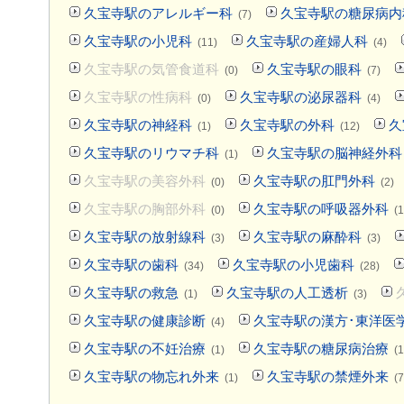
久宝寺駅のアレルギー科
久宝寺駅の糖尿病内
(7)
久宝寺駅の小児科
久宝寺駅の産婦人科
(11)
(4)
久宝寺駅の気管食道科
久宝寺駅の眼科
(0)
(7)
久宝寺駅の性病科
久宝寺駅の泌尿器科
(0)
(4)
久宝寺駅の神経科
久宝寺駅の外科
久
(1)
(12)
久宝寺駅のリウマチ科
久宝寺駅の脳神経外科
(1)
久宝寺駅の美容外科
久宝寺駅の肛門外科
(0)
(2)
久宝寺駅の胸部外科
久宝寺駅の呼吸器外科
(0)
(1
久宝寺駅の放射線科
久宝寺駅の麻酔科
(3)
(3)
久宝寺駅の歯科
久宝寺駅の小児歯科
(34)
(28)
久宝寺駅の救急
久宝寺駅の人工透析
(1)
(3)
久宝寺駅の健康診断
久宝寺駅の漢方･東洋医
(4)
久宝寺駅の不妊治療
久宝寺駅の糖尿病治療
(1)
(1
久宝寺駅の物忘れ外来
久宝寺駅の禁煙外来
(1)
(7