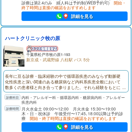
診療は第2.4のみ 婦人科は予約制(WEB予約可)
開始・
終了時間は直接の確認をおすすめします
詳細を見る
ハートクリニック牧の原
千葉県松戸市牧の原1-193
新京成・武蔵野線 八柱駅 バス 5分
長年に亘る診療・臨床経験の中で循環器疾患のみならず動脈硬
化性疾患と深い関連のある糖尿病など内科系疾患全般において
数多くの患者様と向き合って参りました。それら経験をもとに
地域の皆様から信頼されるホームドクターとして地域医療に貢
内科・アレルギー科・循環器内科・糖尿病内科・アレルギー
献したく考えております。予防医療・健康不安など気になる事
疾患内科
があれば何でも相談できるクリニックを目指して参ります。ど
月火水金土 09:00〜12:00 月火水金 15:30〜19:00
うぞ宜しくお願い申し上げます。
木・日・祝休診 午後受付〜17:45､18:00以降は予約診
療
開始・終了時間は直接の確認をおすすめします
詳細を見る