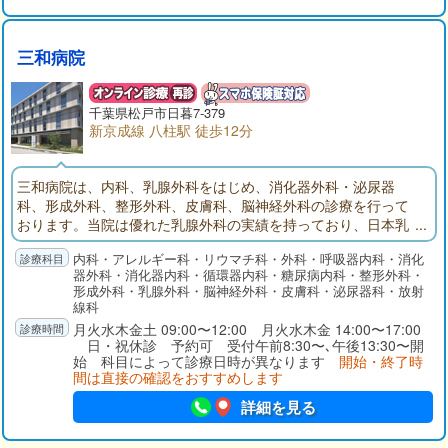
三和病院
千葉県松戸市日暮7-379
新京成線 八柱駅 徒歩12分
三和病院は、内科、乳腺外科をはじめ、消化器外科・泌尿器
科、形成外科、整形外科、皮膚科、脳神経外科の診療を行って
おります。当院は優れた乳腺外科の実績を持っており、日本乳
癌学会認定施設として乳腺外科医常勤5人体制で地域の乳腺セン
内科・アレルギー科・リウマチ科・外科・呼吸器内科・消化
ターとしての役割を果たしています。当院は、地域連携と在宅
器外科・消化器内科・循環器内科・糖尿病内科・整形外科・
医療を推進し、医療の安全の徹底・安心の確立とともに、常に
形成外科・乳腺外科・脳神経外科・皮膚科・泌尿器科・放射
患者さんの精神的支えとなり、心あたたまる信頼の病院づくり
線科
を目指します。
月火水木金土 09:00〜12:00 月火水木金 14:00〜17:00
日・祝休診 予約可 受付午前8:30〜､午後13:30〜開
始 科目によって診療日時が異なります
開始・終了時
間は直接の確認をおすすめします
詳細を見る