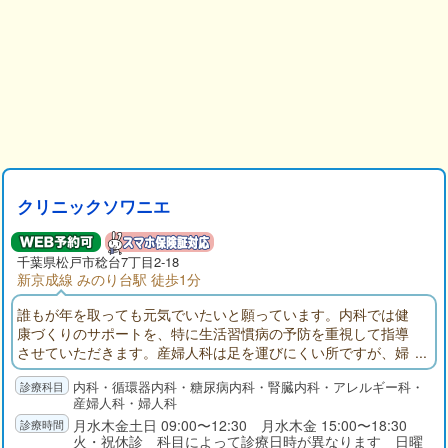
クリニックソワニエ
千葉県松戸市稔台7丁目2-18
新京成線 みのり台駅 徒歩1分
誰もが年を取っても元気でいたいと願っています。内科では健
康づくりのサポートを、特に生活習慣病の予防を重視して指導
させていただきます。産婦人科は足を運びにくい所ですが、婦
人科という枠にとらわれず女性トータルサポート医として気軽
内科・循環器内科・糖尿病内科・腎臓内科・アレルギー科・
にご相談ください。内科と並存していますが、プライバシーを
産婦人科・婦人科
保つため診療空間はしっかり分かれています。
月水木金土日 09:00〜12:30 月水木金 15:00〜18:30
火・祝休診 科目によって診療日時が異なります 日曜