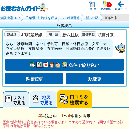
病院検索TOP
千葉県
路線を選ぶ
JR武蔵野線
新八柱駅
頭痛外来
検索結果
JR武蔵野線
新八柱駅
頭痛外来
さらに診療時間、ネット予約可、日曜・休日診療、女医、オン
ライン診療、夜間診療、在宅医療、外国語対応の条件で絞り込
みもできます↓
条件で絞り込む
科目変更
駅変更
口コミを
リスト
地図
検索する
で見る
で見る
4
1
4
件該当中、
〜
件目を表示
医療機関情報は変更されている場合がありますので受付終了時間や希望する診
療科の有無は直接ご確認ください