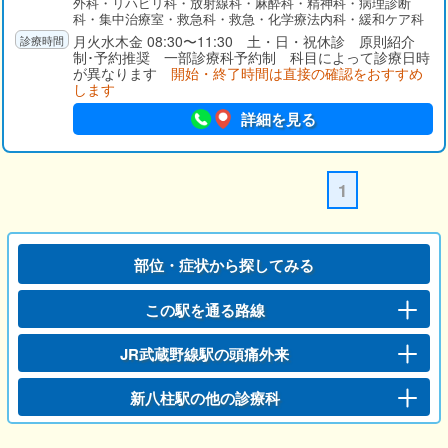
外科・リハビリ科・放射線科・麻酔科・精神科・病理診断
科・集中治療室・救急科・救急・化学療法内科・緩和ケア科
月火水木金 08:30〜11:30 土・日・祝休診 原則紹介
制･予約推奨 一部診療科予約制 科目によって診療日時
が異なります
開始・終了時間は直接の確認をおすすめ
します
詳細を見る
1
部位・症状から探してみる
この駅を通る路線
JR武蔵野線駅の頭痛外来
新八柱駅の他の診療科