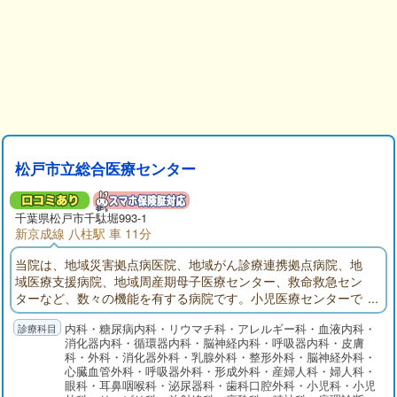
松戸市立総合医療センター
千葉県松戸市千駄堀993-1
新京成線 八柱駅 車 11分
当院は、地域災害拠点病医院、地域がん診療連携拠点病院、地
域医療支援病院、地域周産期母子医療センター、救命救急セン
ターなど、数々の機能を有する病院です。小児医療センターで
は、千葉大学附属病院をはじめ、千葉県こども病院などと並ん
内科・糖尿病内科・リウマチ科・アレルギー科・血液内科・
で千葉県小児医療の中核病院に位置付けられており、千葉県北
消化器内科・循環器内科・脳神経内科・呼吸器内科・皮膚
西部の広域医療圏における高度で専門的な小児医療を担ってい
科・外科・消化器外科・乳腺外科・整形外科・脳神経外科・
ます。
心臓血管外科・呼吸器外科・形成外科・産婦人科・婦人科・
眼科・耳鼻咽喉科・泌尿器科・歯科口腔外科・小児科・小児