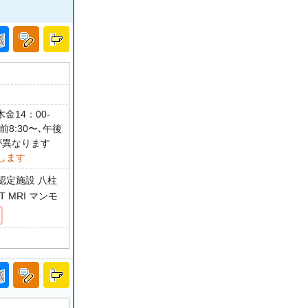
金14：00-
8:30〜､午後
が異なります
します
認定施設 八柱
 MRI マンモ