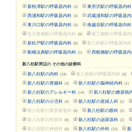
新秋津駅の呼吸器内科
東所沢駅の呼吸器内科
(3)
西浦和駅の呼吸器内科
武蔵浦和駅の呼吸器内
(3)
東川口駅の呼吸器内科
南越谷駅の呼吸器内科
(3)
吉川美南駅の呼吸器内科
新三郷駅の呼吸器内
(0)
新松戸駅の呼吸器内科
新八柱駅の呼吸器内科
(6)
船橋法典駅の呼吸器内科
西船橋駅の呼吸器内
(1)
新八柱駅周辺の その他の診療科
新八柱駅の内科
新八柱駅の呼吸器内科
(19)
(3)
新八柱駅の胃腸科
新八柱駅の脳神経内科
(3)
(1)
新八柱駅のアレルギー科
新八柱駅の糖尿病
(14)
新八柱駅の小児科
新八柱駅の産婦人科
(4)
(2)
新八柱駅の気管食道科
新八柱駅の眼科
(0)
(3)
新八柱駅の性病科
新八柱駅の泌尿器科
(0)
(2)
新八柱駅の神経科
新八柱駅の外科
新
(0)
(10)