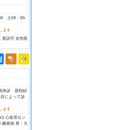
00 土09：00-
します
 英語可 女性医
・祝休診 原則紹
科目によって診
します
U) 心血管セン
 糖尿病 胃・大