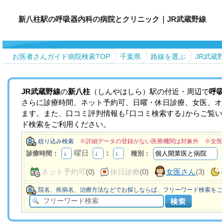
新八柱駅の呼吸器内科の病院とクリニック｜JR武蔵野線
お医者さんガイド病院検索TOP
千葉県
路線を選ぶ
JR武蔵
JR武蔵野線
の
新八柱
（しんやはしら）駅の付近・周辺で
呼
さらに診療時間、ネット予約可、日曜・休日診療、女医、オ
ます。また、口コミ評判情報も｢口コミ検索する｣からご覧
ド検索をご利用ください。
絞り込み検索
※詳細データの登録がない医療機関は対象外 ※女
曜日
：
診療時間：
種別：
ネット予約可
(0)
休日診療
(0)
女医さん
(3)
院名、疾病名、治療方法などでお探しならば、フリーワード検索を