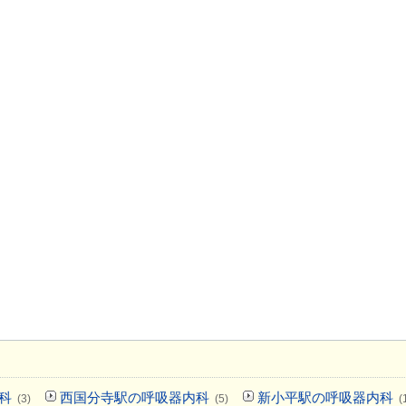
科
西国分寺駅の呼吸器内科
新小平駅の呼吸器内科
(3)
(5)
(