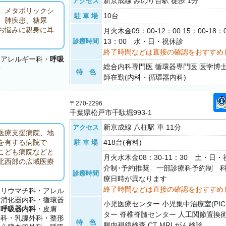
新京成線 みのり台駅 徒歩 1分
アクセス
、メタボリックシ
10台
駐 車 場
、肺疾患、糖尿
お悩みに親身に耳
月火木金09：00-12：00 15：00-18：
診療時間
13：00 水・日・祝休診
終了時間などは直接の確認をおすすめ
・アレルギー科・
呼吸
総合内科専門医 循環器専門医 医学博士
科
特 色
師在勤(内科・循環器内科)
〒270-2296
千葉県松戸市千駄堀993-1
新京成線 八柱駅 車 11分
アクセス
医療支援病院、地
418台(有料)
を有する病院で
駐 車 場
こども病院などと
月火水木金08：30-11：30 土・日
北西部の広域医療
介制･予約推奨 一部診療科予約制 
診療時間
療日時が異なります
終了時間などは直接の確認をおすすめ
・リウマチ科・アレル
・消化器内科・循環器
小児医療センター 小児集中治療室(PIC
・
呼吸器内科
・皮膚
ター 脊椎脊髄センター 人工関節置換術
外科・乳腺外科・整形
特 色
腸内視鏡検査 CT MRI がん検診