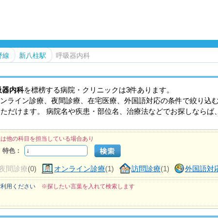
野線
新八柱駅
呼吸器内科
吸器内科
を標榜する病院・クリニックは3件あります。
ンライン診療、夜間診療、在宅医療、外国語対応の条件で絞り込
いただけます。 病院名や疾患・部位名、治療法などでお探しならば
医は他の科目を担当している場合あり
特色：
夜間診療
(0)
オンライン診療
(1)
訪問診療
(1)
外国語対
ご利用ください
※探したい言葉を入れて検索します