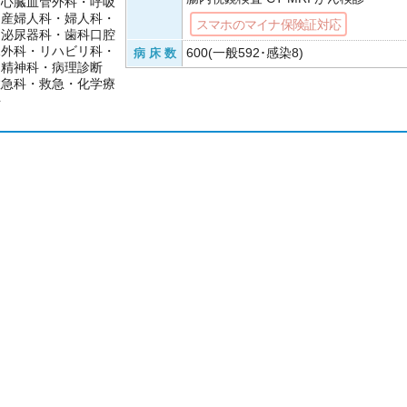
・心臓血管外科・呼吸
・産婦人科・婦人科・
スマホのマイナ保険証対応
・泌尿器科・歯科口腔
児外科・リハビリ科・
600(一般592･感染8)
病 床 数
・精神科・病理診断
救急科・救急・化学療
科