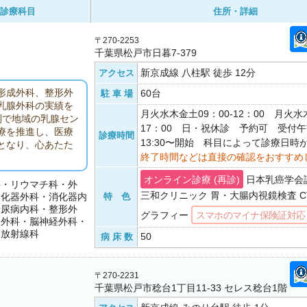
診療科目
住所・詳細
〒270-2253
千葉県松戸市日暮7-379
新京成線 八柱駅 徒歩 12分
アクセス
形成外科、整形外
60台
駐 車 場
乳腺外科の実績を
月火水木金土09：00-12：00 月火水木
制で地域の乳腺セン
17：00 日・祝休診 予約可 受付午前
療を推進し、医療
診療時間
13:30〜開始 科目によって診療日時
となり、心あたた
終了時間などは直接の確認をおすすめ
オンライン診療 (再診)
日本乳癌学会
科・リウマチ科・外
三和クリニック 胃・大腸内視鏡検査 CT
消化器外科・消化器内
特 色
糖尿病内科・整形外
グラフィー
スマホのマイナ保険証対応
腺外科・脳神経外科・
・放射線科
50
病 床 数
〒270-2231
千葉県松戸市稔台1丁目11-33 セレス稔台1階