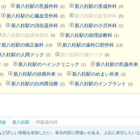
新八柱駅の乳腺外科
新八柱駅の形成外科
(2)
(2)
(4)
新八柱駅の心臓血管外科
新八柱駅の血管外科
(2)
(0)
新八柱駅の消化器外科
新八柱駅の小児外科
)
(2)
(1)
新八柱駅の臨床検査科
新八柱駅の病理診断科
(0)
(1)
新八柱駅の矯正歯科
新八柱駅の歯科口腔外科
(13)
(13)
新八柱駅の人間ドック
新八柱駅の脳ドック
(2)
(0)
学
新八柱駅のペインクリニック
新八柱駅の乳腺外来
(0)
(1)
新八柱駅の頭痛外来
新八柱駅のめまい外来
0)
(4)
(2)
新八柱駅の白内障治療
新八柱駅のインプラント
)
(2)
(2)
野線
新八柱駅
呼吸器内科
など詳しい情報を追加したい
、
表示内容に間違いがある
、
上位に表示したい