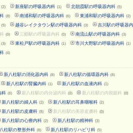
新座駅の呼吸器内科
北朝霞駅の呼吸器内科
(2)
(1)
(5)
科
南浦和駅の呼吸器内科
東浦和駅の呼吸器内科
(8)
(6)
(2)
越谷レイクタウン駅の呼吸器内科
吉川駅の呼吸器
(5)
(3)
科
三郷駅の呼吸器内科
南流山駅の呼吸器内科
(0)
(0)
(3)
東松戸駅の呼吸器内科
市川大野駅の呼吸器内科
(3)
(1)
(1)
科
(4)
新八柱駅の消化器内科
新八柱駅の循環器内科
(8)
(8)
新八柱駅の腎臓内科
新八柱駅の血液内科
(1)
(1)
内科
新八柱駅の内分泌内科
新八柱駅の内視鏡科
(6)
(0)
(0)
新八柱駅の婦人科
新八柱駅の耳鼻咽喉科
(2)
(2)
新八柱駅の皮膚科
新八柱駅の美容皮膚科
(8)
(0)
新八柱駅の心療内科
新八柱駅の精神科
(2)
(3)
八柱駅の整形外科
新八柱駅のリハビリ科
(8)
(5)