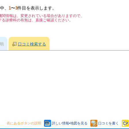
中、
1
〜
3
件目を表示します。
機関情報は、変更されている場合がありますので、
する診療科の有無は、直接ご確認ください。
明
口コミ検索する
表にあるボタンの説明
詳しい情報•地図を見る
口コミを書く