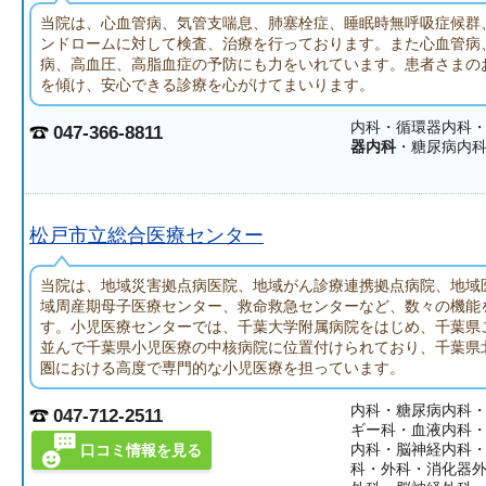
当院は、心血管病、気管支喘息、肺塞栓症、睡眠時無呼吸症候群
ンドロームに対して検査、治療を行っております。また心血管病
病、高血圧、高脂血症の予防にも力をいれています。患者さまの
を傾け、安心できる診療を心がけてまいります。
内科・循環器内科
047-366-8811
器内科
・糖尿病内
松戸市立総合医療センター
当院は、地域災害拠点病医院、地域がん診療連携拠点病院、地域
域周産期母子医療センター、救命救急センターなど、数々の機能
す。小児医療センターでは、千葉大学附属病院をはじめ、千葉県
並んで千葉県小児医療の中核病院に位置付けられており、千葉県
圏における高度で専門的な小児医療を担っています。
内科・糖尿病内科
047-712-2511
ギー科・血液内科
内科・脳神経内科
口コミ情報を見る
科・外科・消化器