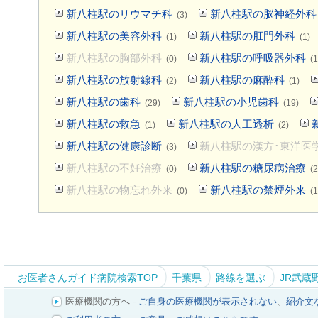
新八柱駅のリウマチ科
新八柱駅の脳神経外科
(3)
新八柱駅の美容外科
新八柱駅の肛門外科
(1)
(1)
新八柱駅の胸部外科
新八柱駅の呼吸器外科
(0)
(1
新八柱駅の放射線科
新八柱駅の麻酔科
(2)
(1)
新八柱駅の歯科
新八柱駅の小児歯科
(29)
(19)
新八柱駅の救急
新八柱駅の人工透析
(1)
(2)
新八柱駅の健康診断
新八柱駅の漢方･東洋医
(3)
新八柱駅の不妊治療
新八柱駅の糖尿病治療
(0)
(2
新八柱駅の物忘れ外来
新八柱駅の禁煙外来
(0)
(1
お医者さんガイド病院検索TOP
千葉県
路線を選ぶ
JR武蔵
医療機関の方へ -
ご自身の医療機関が表示されない
、
紹介文