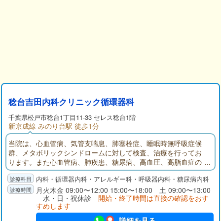
稔台吉田内科クリニック循環器科
千葉県松戸市稔台1丁目11-33 セレス稔台1階
新京成線 みのり台駅 徒歩1分
当院は、心血管病、気管支喘息、肺塞栓症、睡眠時無呼吸症候
群、メタボリックシンドロームに対して検査、治療を行ってお
ります。また心血管病、肺疾患、糖尿病、高血圧、高脂血症の
予防にも力をいれています。患者さまのお悩みに親身に耳を傾
内科・循環器内科・アレルギー科・呼吸器内科・糖尿病内科
け、安心できる診療を心がけてまいります。
月火木金 09:00〜12:00 15:00〜18:00 土 09:00〜13:00
水・日・祝休診
開始・終了時間は直接の確認をおす
すめします
詳細を見る