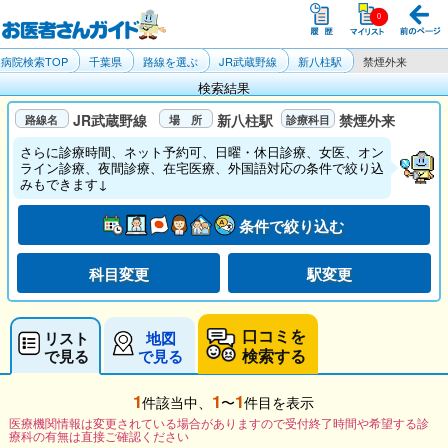
病院検索TOP
千葉県
路線を選ぶ
JR武蔵野線
新八柱駅
禁煙外来
検索結果
JR武蔵野線
新八柱駅
禁煙外来
さらに診療時間、ネット予約可、日曜・休日診療、女医、オン
ライン診療、夜間診療、在宅医療、外国語対応の条件で絞り込
みもできます↓
条件で絞り込む
科目変更
駅変更
口コミを
リスト
地図
検索する
で見る
で見る
1
1
1
件該当中、
〜
件目を表示
医療機関情報は変更されている場合がありますので受付終了時間や希望する診
療科の有無は直接ご確認ください