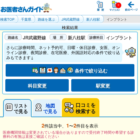
検索TOP
千葉県
路線を選ぶ
JR武蔵野線
新八柱駅
インプラント
検索結果
JR武蔵野線
新八柱駅
インプラント
さらに診療時間、ネット予約可、日曜・休日診療、女医、オン
ライン診療、夜間診療、在宅医療、外国語対応の条件で絞り込
みもできます↓
条件で絞り込む
科目変更
駅変更
口コミを
リスト
地図
検索する
で見る
で見る
2
1
2
件該当中、
〜
件目を表示
医療機関情報は変更されている場合がありますので受付終了時間や希望する診
療科の有無は直接ご確認ください