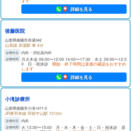
ます
詳細を見る
後藤医院
山形県
南陽市
赤湯342
山形線 赤湯駅 車 4分
内科・消化器内科
月火木金 09:00〜12:00 14:00〜17:30 水土 09:00〜12:3
0 日・祝休診
開始・終了時間は直接の確認をおすすめ
します
詳細を見る
小滝診療所
山形県
南陽市
小滝1471-3
JR奥羽本線 羽前中山駅 7210m
内科
火 13:30〜15:00 月・水・木・金・土・日・祝休診 原