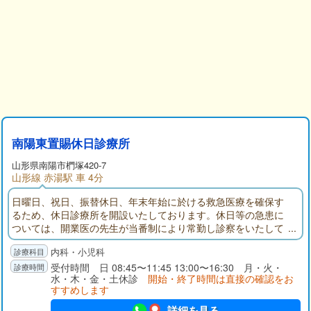
南陽東置賜休日診療所
山形県
南陽市
椚塚420-7
山形線 赤湯駅 車 4分
日曜日、祝日、振替休日、年末年始に於ける救急医療を確保す
るため、休日診療所を開設いたしております。休日等の急患に
ついては、開業医の先生が当番制により常勤し診察をいたして
おりますので、発熱、頭痛、腹痛、風邪などの症状の方はご来
内科・小児科
院ください。
受付時間 日 08:45〜11:45 13:00〜16:30 月・火・
水・木・金・土休診
開始・終了時間は直接の確認をお
すすめします
詳細を見る