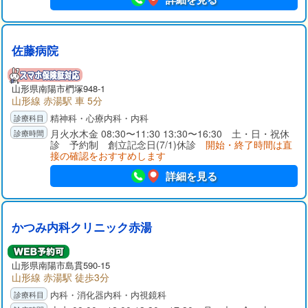
佐藤病院
山形県
南陽市
椚塚948-1
山形線 赤湯駅 車 5分
精神科・心療内科・内科
月火水木金 08:30〜11:30 13:30〜16:30 土・日・祝休
診 予約制 創立記念日(7/1)休診
開始・終了時間は直
接の確認をおすすめします
詳細を見る
かつみ内科クリニック赤湯
山形県
南陽市
島貫590-15
山形線 赤湯駅 徒歩3分
内科・消化器内科・内視鏡科