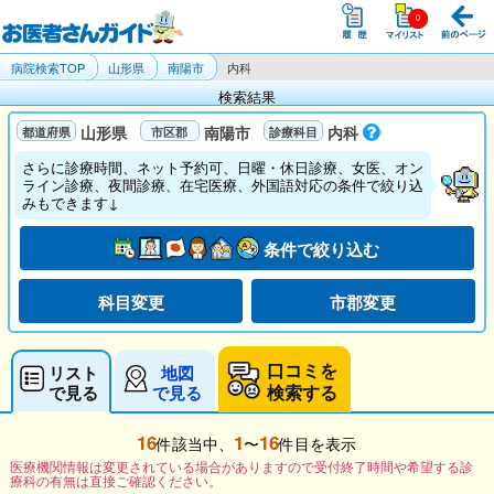
病院検索TOP
山形県
南陽市
内科
検索結果
山形県
南陽市
内科
さらに診療時間、ネット予約可、日曜・休日診療、女医、オン
ライン診療、夜間診療、在宅医療、外国語対応の条件で絞り込
みもできます↓
条件で絞り込む
科目変更
市郡変更
口コミを
リスト
地図
検索する
で見る
で見る
16
1
16
件該当中、
〜
件目を表示
医療機関情報は変更されている場合がありますので受付終了時間や希望する診
療科の有無は直接ご確認ください。