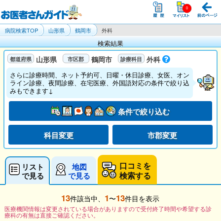
病院検索TOP
山形県
鶴岡市
外科
検索結果
山形県
鶴岡市
外科
さらに診療時間、ネット予約可、日曜・休日診療、女医、オン
ライン診療、夜間診療、在宅医療、外国語対応の条件で絞り込
みもできます↓
条件で絞り込む
科目変更
市郡変更
口コミを
リスト
地図
検索する
で見る
で見る
13
1
13
件該当中、
〜
件目を表示
医療機関情報は変更されている場合がありますので受付終了時間や希望する診
療科の有無は直接ご確認ください。