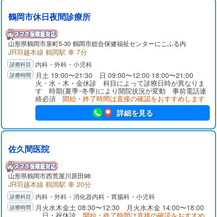
鶴岡市休日夜間診療所
山形県
鶴岡市
泉町5-30 鶴岡市総合保健福祉センターにこふる内
JR羽越本線 鶴岡駅 車 7分
内科・外科・小児科
月土 19:00〜21:30 日 09:00〜12:00 18:00〜21:00
火・水・木・金休診 科目によって診療日時が異なりま
す 時期(夏季･冬季)により開院状況が変動 事前電話連
絡必須
開始・終了時間は直接の確認をおすすめします
詳細を見る
佐久間医院
山形県
鶴岡市
西荒屋川原田98
JR羽越本線 鶴岡駅 車 20分
内科・外科・消化器内科・胃腸科・小児科
月火水木金土 08:30〜12:30 月火水木金 14:00〜18:00
日・祝休診
開始・終了時間は直接の確認をおすすめ