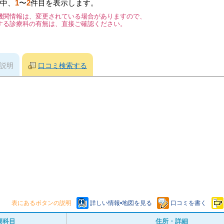
中、
1
〜
2
件目を表示します。
機関情報は、変更されている場合がありますので、
する診療科の有無は、直接ご確認ください。
説明
口コミ検索する
表にあるボタンの説明
詳しい情報•地図を見る
口コミを書く
療科目
住所・詳細