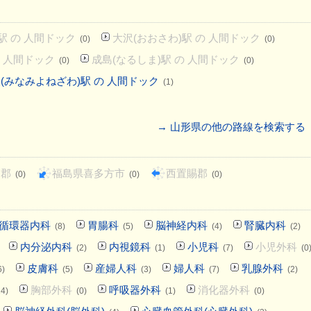
駅 の 人間ドック
大沢(おおさわ)駅 の 人間ドック
(0)
(0)
の 人間ドック
成島(なるしま)駅 の 人間ドック
(0)
(0)
(みなみよねざわ)駅 の 人間ドック
(1)
→ 山形県の他の路線を検索する
麻郡
福島県喜多方市
西置賜郡
(0)
(0)
(0)
循環器内科
胃腸科
脳神経内科
腎臓内科
(8)
(5)
(4)
(2)
内分泌内科
内視鏡科
小児科
小児外科
(2)
(1)
(7)
(0
皮膚科
産婦人科
婦人科
乳腺外科
6)
(5)
(3)
(7)
(2)
胸部外科
呼吸器外科
消化器外科
14)
(0)
(1)
(0)