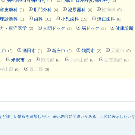
脳神経外科(脳外科)
心臓血管外科(心臓外科)
(4)
(2)
容皮膚科
肛門外科
泌尿器科
性病科
(1)
(4)
(4)
(0)
理診断科
歯科
小児歯科
矯正歯科
(1)
(31)
(15)
(6)
方・東洋医学
人間ドック
脳ドック
健康診断
(2)
(2)
(2)
江市
酒田市
新庄市
鶴岡市
天童市
(2)
(1)
(2)
(2)
(0)
米沢市
飽海郡
北村山郡
西置賜郡
)
(2)
(0)
(0)
(0)
村山郡
最上郡
(0)
(0)
など詳しい情報を追加したい
、
表示内容に間違いがある
、
上位に表示したい