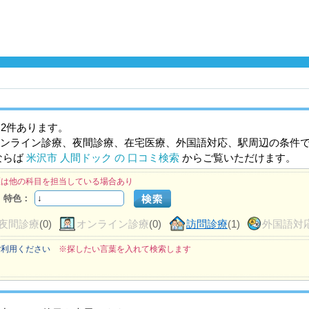
2件あります。
ンライン診療、夜間診療、在宅医療、外国語対応、駅周辺の条件
ならば
米沢市 人間ドック の 口コミ検索
からご覧いただけます。
医は他の科目を担当している場合あり
特色：
夜間診療
(0)
オンライン診療
(0)
訪問診療
(1)
外国語対
ご利用ください
※探したい言葉を入れて検索します