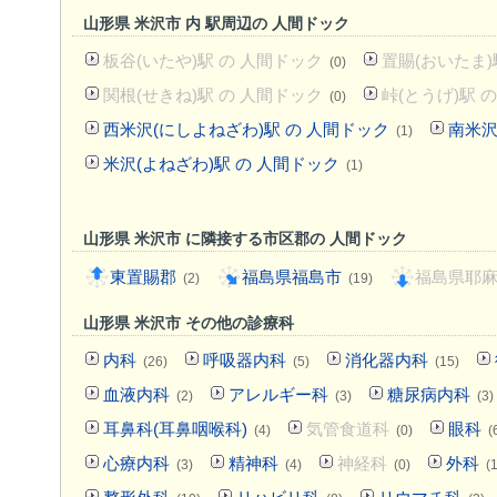
山形県 米沢市 内 駅周辺の 人間ドック
板谷(いたや)駅 の 人間ドック
置賜(おいたま)
(0)
関根(せきね)駅 の 人間ドック
峠(とうげ)駅 
(0)
西米沢(にしよねざわ)駅 の 人間ドック
南米沢
(1)
米沢(よねざわ)駅 の 人間ドック
(1)
山形県 米沢市 に隣接する市区郡の 人間ドック
東置賜郡
福島県福島市
福島県耶
(2)
(19)
山形県 米沢市 その他の診療科
内科
呼吸器内科
消化器内科
(26)
(5)
(15)
血液内科
アレルギー科
糖尿病内科
(2)
(3)
(3)
耳鼻科(耳鼻咽喉科)
気管食道科
眼科
(4)
(0)
(
心療内科
精神科
神経科
外科
(3)
(4)
(0)
(