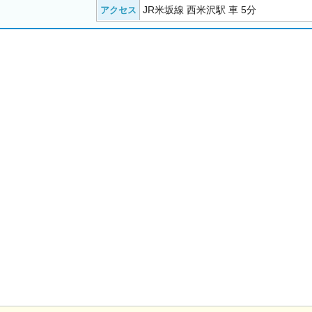
JR米坂線 西米沢駅 車 5分
アクセス