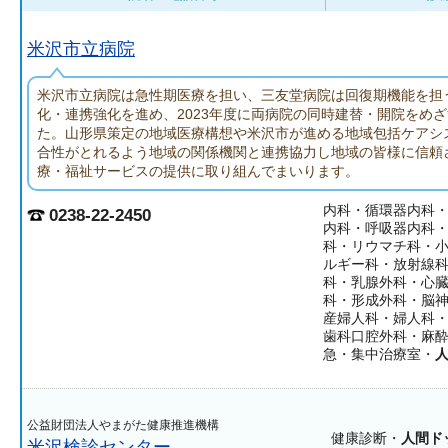
米沢市立病院
米沢市立病院は急性期医療を担い、三友堂病院は回復期機能を担
化・連携強化を進め、2023年度に両病院の同時建替・開院をめ
た。山形県策定の地域医療構想や米沢市が進める地域包括ケアシ
合性がとれるよう地域の関係機関と連携協力し地域の皆様に信頼
療・福祉サービスの提供に取り組んでまいります。
内科・循環器内科
0238-22-2450
内科・呼吸器内科
科・リウマチ科・
ルギー科・放射線
科・乳腺外科・心
科・形成外科・脳
産婦人科・婦人科
歯科口腔外科・麻
急・集中治療室・
公益財団法人やまがた健康推進機構
健康診断・
人間ド
米沢検診センター