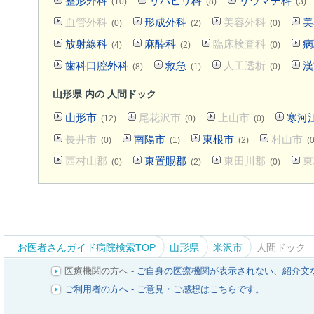
整形外科
リハビリ科
リウマチ科
(10)
(8)
(3)
血管外科
形成外科
美容外科
美
(0)
(2)
(0)
放射線科
麻酔科
臨床検査科
病
(4)
(2)
(0)
歯科口腔外科
救急
人工透析
漢
(8)
(1)
(0)
山形県 内の 人間ドック
山形市
尾花沢市
上山市
寒河
(12)
(0)
(0)
長井市
南陽市
東根市
村山市
(0)
(1)
(2)
(0
西村山郡
東置賜郡
東田川郡
東
(0)
(2)
(0)
お医者さんガイド病院検索TOP
山形県
米沢市
人間ドック
医療機関の方へ -
ご自身の医療機関が表示されない
、
紹介文
ご利用者の方へ - ご意見・ご感想はこちらです。