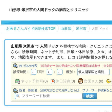
山形県 米沢市の人間ドックの病院とクリニック
お医者さんガイド病院検索TOP
山形県
米沢市
人間ドック
山形県
米沢市
で
人間ドック
を標榜する病院・クリニックは
さらに診療時間、ネット予約可、日曜・休日診療、女医、オ
や、地図表示もできます。 また、口コミ評判情報をお探し
絞り込み検索
※詳細データの登録がない医療機関は対象外 ※女
曜日
：
診療時間：
種別：
ネット予約可
(0)
休日診療
(0)
女医さん
(0)
院名、疾病名、治療方法などでお探しならば、フリーワード検索を