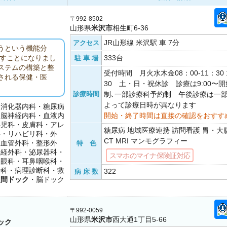
〒992-8502
山形県
米沢市
相生町6-36
JR山形線 米沢駅 車 7分
アクセス
うという機能分
333台
ざすことになりまし
駐 車 場
ステムの構築と整
受付時間 月火水木金08：00-11：30 1
される保健・医
30 土・日・祝休診 診療は9:00〜
診療時間
制､一部診療科予約制 午後診療は一
よって診療日時が異なります
・消化器内科・糖尿病
・脳神経内科・血液内
開始・終了時間は直接の確認をおすす
小児科・皮膚科・アレ
糖尿病 地域医療連携 訪問看護 胃・
科・リハビリ科・外
CT MRI マンモグラフィー
臓血管外科・整形外
特 色
神経外科・泌尿器科・
スマホのマイナ保険証対応
・眼科・耳鼻咽喉科・
酔科・病理診断科・救
322
病 床 数
人間ドック
・脳ドック
〒992-0059
山形県
米沢市
西大通1丁目5-66
ック