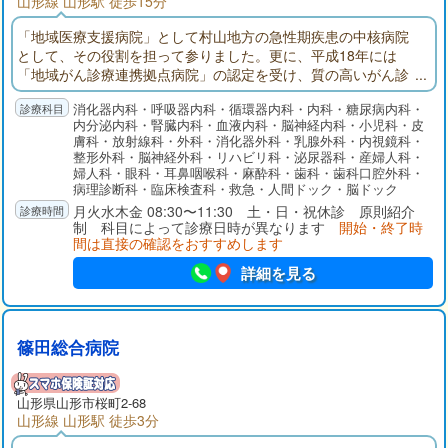
山形線 山形駅 徒歩15分
「地域医療支援病院」として村山地方の急性期疾患の中核病院
として、その役割を担って参りました。更に、平成18年には
「地域がん診療連携拠点病院」の認定を受け、質の高いがん診
療の実施を目指とともに、平成23年には「脳卒中センター」と
消化器内科・呼吸器内科・循環器内科・内科・糖尿病内科・
「地域糖尿病センター」を開設しており、脳卒中の患者数と手
内分泌内科・腎臓内科・血液内科・脳神経内科・小児科・皮
術数は県内一となっております。断らない救急を目指したこと
膚科・放射線科・外科・消化器外科・乳腺外科・内視鏡科・
により、市民の皆様からのご理解を賜り、山形市内の救急搬送
整形外科・脳神経外科・リハビリ科・泌尿器科・産婦人科・
の約45％を引き受けております。
婦人科・眼科・耳鼻咽喉科・麻酔科・歯科・歯科口腔外科・
病理診断科・臨床検査科・救急・人間ドック・脳ドック
月火水木金 08:30〜11:30 土・日・祝休診 原則紹介
制 科目によって診療日時が異なります
開始・終了時
間は直接の確認をおすすめします
詳細を見る
篠田総合病院
山形県
山形市
桜町2-68
山形線 山形駅 徒歩3分