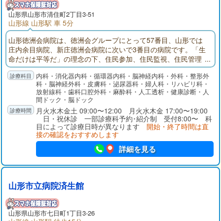
山形県
山形市
清住町2丁目3-51
山形線 山形駅 車 5分
山形徳洲会病院は、徳洲会グループにとって57番目、山形では
庄内余目病院、新庄徳洲会病院に次いで3番目の病院です。「生
命だけは平等だ」の理念の下、住民参加、住民監視、住民管理
の病院を目指しております。地域社会のニーズをしっかり見極
内科・消化器内科・循環器内科・脳神経内科・外科・整形外
め、医療と福祉の向上のため、皆様と共に一歩一歩進んでまい
科・脳神経外科・皮膚科・泌尿器科・婦人科・リハビリ科・
りたいと思います。
放射線科・歯科口腔外科・麻酔科・人工透析・健康診断・人
間ドック・脳ドック
月火水木金土 09:00〜12:00 月火水木金 17:00〜19:00
日・祝休診 一部診療科予約･紹介制 受付8:00〜 科
目によって診療日時が異なります
開始・終了時間は直
接の確認をおすすめします
詳細を見る
山形市立病院済生館
山形県
山形市
七日町1丁目3-26