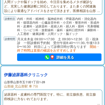
人間ドックや脳ドックを始め、今注目を集めるメタボ健診な
ど、充実した健康診断に対応しております。また多くの関連施
設により最適なアドバイスをさせて頂きます。医療相談を山形
でお求めなら、篠田総合病院が貴方をサポートします。
内科・外科・精神科・脳神経外科・呼吸器内科・消化器内
科・循環器内科・心臓血管外科・小児科・整形外科・形成外
科・皮膚科・泌尿器科・産婦人科・婦人科・眼科・耳鼻咽喉
科・リハビリ科・放射線科・歯科・歯科口腔外科・麻酔科・
人工透析・健康診断・人間ドック・脳ドック
月火水木金 09:00〜17:00 土 09:00〜12:30 日・祝休
診 一部診療科予約制 受付午前8:40〜11:30､午後13:3
0〜16:30 科目によって診療日時が異なります
開始・
終了時間は直接の確認をおすすめします
詳細を見る
伊藤泌尿器科クリニック
山形県
山形市
五十鈴1丁目1-28
山形線 北山形駅 車 7分
泌尿器科・皮膚科の専門医院です。特に、前立腺疾患、前立腺
癌検診に力をいれております。