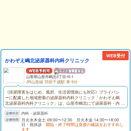
WEB受付
かわぞえ嶋北泌尿器科内科クリニック
山形県
山形市
嶋北3丁目10-1
JR山形線 羽前千歳駅 車 9分
《排尿障害をはじめ、風邪、生活習慣病にも対応》プライバシ
ーに配慮した地域密着の泌尿器科内科クリニック「かわぞえ嶋
北泌尿器科内科クリニック」は、山形市嶋北にて泌尿器科・内
科を診療しています。尿が出にくい、何度もトイレに行きたく
内科・泌尿器科
なる、尿に血が混じる、尿もれ、残尿感、排尿時の痛みなど、
さまざまな排尿トラブルに対応しています。目指しているの
月火水木金土 09:00〜12:30 月火木金 14:30〜18:00
日・祝休診
開始・終了時間は直接の確認をおすすめし
は、お悩みを抱えていながら受診をためらっている方が、気兼
ます
ねなく相談できる「地域の泌尿器科」です。日本泌尿器科学会