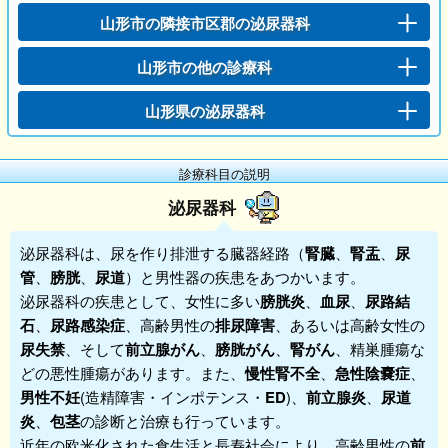
山形市の隣接市区郡の泌尿器科
山形市の他の診療科
山形県の泌尿器科
診療科目の説明
泌尿器科
泌尿器科
は、尿を作り排泄する臓器経路（
腎臓
、
腎盂
、
尿
管
、
膀胱
、
尿道
）と男性器の疾患をあつかいます。
泌尿器科
の疾患として、女性に多い
膀胱炎
、
血尿
、
尿路結
石
、
尿路感染症
、高齢男性の
排尿障害
、あるいは高齢女性の
尿失禁
、そして
前立腺がん
、
膀胱がん
、
腎がん
、精巣腫瘍な
どの悪性腫瘍があります。また、
慢性腎不全
、
急性陰嚢症
、
男性不妊
(造精障害・インポテンス・
ED
)、
前立腺炎
、
尿道
炎
、
包茎
の診断と治療も行っています。
近年の欧米化された食生活と長寿社会により、高齢男性の
前