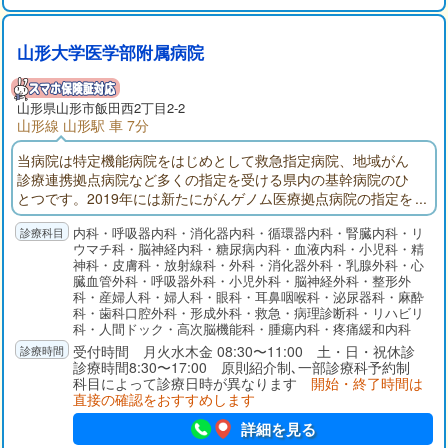
山形大学医学部附属病院
山形県
山形市
飯田西2丁目2-2
山形線 山形駅 車 7分
当病院は特定機能病院をはじめとして救急指定病院、地域がん
診療連携拠点病院など多くの指定を受ける県内の基幹病院のひ
とつです。2019年には新たにがんゲノム医療拠点病院の指定を
受けて以来、多くのゲノムパネル検査を実施し、患者さんに適
内科・呼吸器内科・消化器内科・循環器内科・腎臓内科・リ
したがん治療を提供してきました。手術支援ロボット導入、さ
ウマチ科・脳神経内科・糖尿病内科・血液内科・小児科・精
らには東北で2番目となるCAR-T細胞治療の準備が進められてい
神科・皮膚科・放射線科・外科・消化器外科・乳腺外科・心
るなど、今後も患者さんの状態や希望に沿った最新の医療を提
臓血管外科・呼吸器外科・小児外科・脳神経外科・整形外
供していきます。
科・産婦人科・婦人科・眼科・耳鼻咽喉科・泌尿器科・麻酔
科・歯科口腔外科・形成外科・救急・病理診断科・リハビリ
科・人間ドック・高次脳機能科・腫瘍内科・疼痛緩和内科
受付時間 月火水木金 08:30〜11:00 土・日・祝休診
診療時間8:30〜17:00 原則紹介制､一部診療科予約制
科目によって診療日時が異なります
開始・終了時間は
直接の確認をおすすめします
詳細を見る