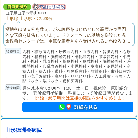
山形県
山形市
青柳1800
山形線 山形駅 バス 20分
標榜科は３５科を数え、がん診療をはじめとして高度かつ専門
的な医療を提供しています。ドクターヘリの基地を併設した救
命救急センターでは、重篤な患者さんを受け入れるいわゆる３
次救急医療を担っており、また総合周産期母子医療センターで
内科・糖尿病内科・呼吸器内科・血液内科・腎臓内科・心療
は母体・胎児・新生児の集中治療管理を行っています。その
内科・精神科・脳神経内科・消化器内科・循環器内科・小児
他、都道府県がん診療連携拠点病院、基幹災害医療センター、
科・外科・乳腺外科・整形外科・形成外科・脳神経外科・呼
第一種感染症指定医療機関など社会的に重要な機能を担当して
吸器外科・心臓血管外科・小児外科・皮膚科・泌尿器科・産
います。
婦人科・婦人科・眼科・耳鼻咽喉科・放射線科・歯科口腔外
科・病理診断科・麻酔科・リハビリ科・人工透析・救急・人
間ドック・脳ドック・緩和医療科
月火水木金 08:00〜11:30 土・日・祝休診 原則紹介
制､一部診療科予約制 科目によって診療日時が異なりま
す。
開始・終了時間は直接の確認をおすすめします
詳細を見る
山形徳洲会病院