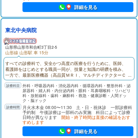
認定 泌尿器科専門医の院長が、頻尿などの排尿障害をはじめ、
詳細を見る
夜尿症、尿失禁、血尿、膀胱炎、性感染症のほか、前立腺がん
や膀胱がんなど泌尿器にかかわるがんの診断・治療を行ってい
ます。泌尿器の症状は、リスクの高い病気が隠れていることも
あるため、早期に原因を探ることが重要です。当クリニックで
東北中央病院
は、院内での超音波画像検査、膀胱内視鏡検査、尿検査などを
通して原因を見極め、その方に適した治療を提案しています。
院長は、「自分が患者さまの立場だったら」「患者さまが自分
山形県
山形市
和合町3丁目2-5
の肉親だったら」どうしてほしいのかを考えながら、プライバ
山形線 山形駅 車 15分
シーに配慮しつつ、治療にあたっています。男性、女性、年齢
すべての診療科で、安全かつ高度の医療を行うために、医師、
を問わず、気になることがあればささいな症状でもご相談くだ
看護師をはじめとする職員一同が、技量と知識の研鑽を積み、
さい。また、内科では生活習慣病の診療を中心に、禁煙治療に
一方で、最新医療機器（高品質ＭＲＩ、マルチディテクターＣ
も対応しています。当クリニックの最寄り駅は、JR奥羽本線
Ｔ，腰椎・大腿骨骨密度測定装置ほか）の導入に努めておりま
「羽前千歳駅」です。駐車場を16台分ご用意していますので、
外科・呼吸器内科・消化器内科・循環器内科・整形外科・泌
す。地域の他の医療機関とも緊密に連携を取り合って、患者本
お車でご来院いただくこともできます。
尿器科・婦人科・内分泌内科・眼科・耳鼻咽喉科・リハビリ
位の医療を実践しております。
科・放射線科・歯科・麻酔科・救急・健康診断・人間ドッ
ク・脳ドック
月火水木金 08:00〜11:30 土・日・祝休診 一部診療科
予約制 午後診療は一部科のみ実施 科目によって診療
日時が異なります
開始・終了時間は直接の確認をおす
すめします
詳細を見る