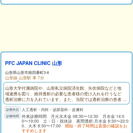
PFC JAPAN CLINIC 山形
山形県
山形市
南四番町3-6
山形線 山形駅 車 7分
山形大学付属病院や、山形私立病院済生館、矢吹病院などと地
域連携を図り、維持透析の必要な患者様の受け入れを行うなど
透析治療に力を入れています。また、当院では透析治療の患者
様向けに山形市内を巡回する無料送迎バスをご用意しており、
人工透析・内科・泌尿器科・皮膚科
自力での通院が困難な透析患者様でも安心して受診して頂くこ
とができます。前立腺・腎臓病治療に力を入れ、CT検査や内視
外来診療時間 月火水木金 08:30〜12:30 月水金 14:0
0〜19:00 土・日・祝休診 夜間透析:月水金 8:30〜22:0
鏡検査（膀胱）も行っております。
0、火木 8:30〜17:00
開始・終了時間は直接の確認をお
すすめします