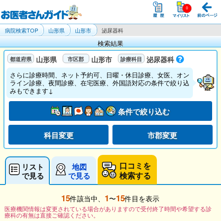
病院検索TOP
山形県
山形市
泌尿器科
検索結果
山形県
山形市
泌尿器科
さらに診療時間、ネット予約可、日曜・休日診療、女医、オン
ライン診療、夜間診療、在宅医療、外国語対応の条件で絞り込
みもできます↓
条件で絞り込む
科目変更
市郡変更
口コミを
リスト
地図
検索する
で見る
で見る
15
1
15
件該当中、
〜
件目を表示
医療機関情報は変更されている場合がありますので受付終了時間や希望する診
療科の有無は直接ご確認ください。