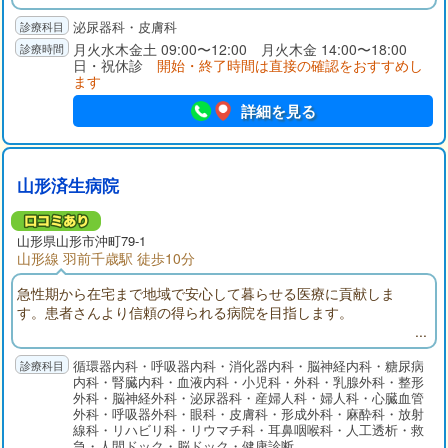
泌尿器科・皮膚科
月火水木金土 09:00〜12:00 月火木金 14:00〜18:00
日・祝休診
開始・終了時間は直接の確認をおすすめし
ます
詳細を見る
山形済生病院
山形県
山形市
沖町79-1
山形線 羽前千歳駅 徒歩10分
急性期から在宅まで地域で安心して暮らせる医療に貢献しま
す。患者さんより信頼の得られる病院を目指します。
循環器内科・呼吸器内科・消化器内科・脳神経内科・糖尿病
内科・腎臓内科・血液内科・小児科・外科・乳腺外科・整形
外科・脳神経外科・泌尿器科・産婦人科・婦人科・心臓血管
外科・呼吸器外科・眼科・皮膚科・形成外科・麻酔科・放射
線科・リハビリ科・リウマチ科・耳鼻咽喉科・人工透析・救
急・人間ドック・脳ドック・健康診断