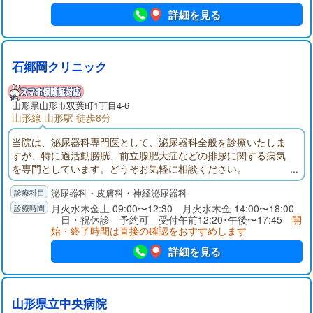
詳細を見る
石郷岡クリニック
山形県
山形市
双葉町1丁目4-6
山形線 山形駅 徒歩8分
当院は、泌尿器科専門医として、泌尿器科全般を診療いたしま
すが、特に過活動膀胱、前立腺肥大症などの排尿に関する病気
を専門としています。どうぞお気軽に相談ください。
泌尿器科・皮膚科・神経泌尿器科
月火水木金土 09:00〜12:30 月火水木金 14:00〜18:00
日・祝休診 予約可 受付午前12:20･午後〜17:45
開
始・終了時間は直接の確認をおすすめします
詳細を見る
山形県立中央病院