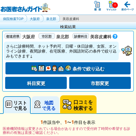
病院検索TOP
大阪府
泉北郡
美容皮膚科
検索結果
大阪府
泉北郡
美容皮膚科
さらに診療時間、ネット予約可、日曜・休日診療、女医、オン
ライン診療、夜間診療、在宅医療、外国語対応の条件で絞り込
みもできます↓
条件で絞り込む
科目変更
市郡変更
口コミを
リスト
地図
検索する
で見る
で見る
1
1
1
件該当中、
〜
件目を表示
医療機関情報は変更されている場合がありますので受付終了時間や希望する診
療科の有無は直接ご確認ください。