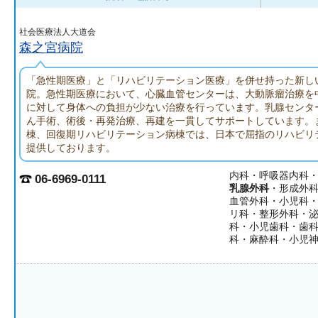
社会医療法人大道会
森之宮病院
「急性期医療」と「リハビリテーション医療」を併せ持った新し
院。急性期医療において、心臓血管センターは、大動脈瘤治療を
に対して身体への負担が少ない治療を行っています。乳腺センタ
ん手術、術後・再発治療、再建を一貫してサポートしています。
棟、回復期リハビリテーション病棟では、日本で屈指のリハビリ
提供しております。
内科・呼吸器内科
06-6969-0111
乳腺外科
・形成外
血管外科・小児科
リ科・整形外科・
科・小児歯科・歯
科・麻酔科・小児