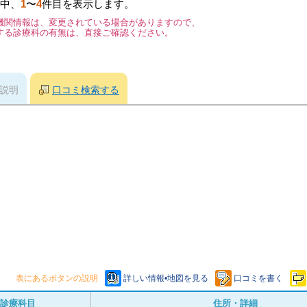
中、
1
〜
4
件目を表示します。
機関情報は、変更されている場合がありますので、
する診療科の有無は、直接ご確認ください。
説明
口コミ検索する
表にあるボタンの説明
詳しい情報•地図を見る
口コミを書く
診療科目
住所・詳細