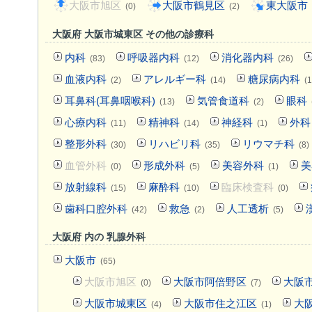
大阪市旭区
大阪市鶴見区
東大阪市
(0)
(2)
大阪府 大阪市城東区 その他の診療科
内科
呼吸器内科
消化器内科
(83)
(12)
(26)
血液内科
アレルギー科
糖尿病内科
(2)
(14)
(1
耳鼻科(耳鼻咽喉科)
気管食道科
眼科
(13)
(2)
心療内科
精神科
神経科
外科
(11)
(14)
(1)
整形外科
リハビリ科
リウマチ科
(30)
(35)
(8)
血管外科
形成外科
美容外科
美
(0)
(5)
(1)
放射線科
麻酔科
臨床検査科
(15)
(10)
(0)
歯科口腔外科
救急
人工透析
(42)
(2)
(5)
大阪府 内の 乳腺外科
大阪市
(65)
大阪市旭区
大阪市阿倍野区
大阪
(0)
(7)
大阪市城東区
大阪市住之江区
大
(4)
(1)