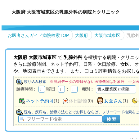
大阪府 大阪市城東区の乳腺外科の病院とクリニック
お医者さんガイド病院検索TOP
大阪府
大阪市城東区
乳腺
大阪府
大阪市城東区
で
乳腺外科
を標榜する病院・クリニッ
さらに診療時間、ネット予約可、日曜・休日診療、女医、オ
や、地図表示もできます。 また、口コミ評判情報をお探し
絞り込み検索
※詳細データの登録がない医療機関は対象外 ※女
曜日
：
診療時間：
種別：
ネット予約可
(1)
休日診療
(0)
女医さん
(1)
院名、疾病名、治療方法などでお探しならば、フリーワード検索を