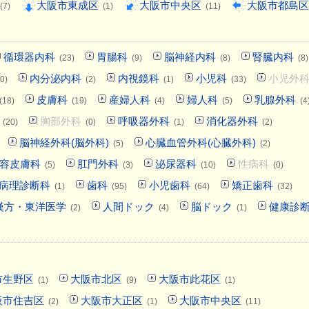
大阪市東成区
大阪市中央区
大阪市都島区
(7)
(1)
(11)
循環器内科
胃腸科
脳神経内科
腎臓内科
(23)
(9)
(8)
(8)
内分泌内科
内視鏡科
小児科
小児外
0)
(2)
(1)
(33)
皮膚科
産婦人科
婦人科
乳腺外科
(18)
(19)
(4)
(5)
(4
胸部外科
呼吸器外科
消化器外科
(20)
(0)
(1)
(2)
脳神経外科(脳外科)
心臓血管外科(心臓外科)
(5)
(2)
容皮膚科
肛門外科
泌尿器科
性病科
(5)
(3)
(10)
(0)
病理診断科
歯科
小児歯科
矯正歯科
(1)
(95)
(64)
(32)
漢方・東洋医学
人間ドック
脳ドック
健康診
(2)
(4)
(1)
市生野区
大阪市北区
大阪市此花区
(1)
(9)
(1)
阪市住吉区
大阪市大正区
大阪市中央区
(2)
(1)
(11)