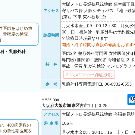
大阪メトロ長堀鶴見緑地線 蒲生四丁目駅
寄りバス停:大阪シティバス 「地下鉄
アクセス
(東)」下車 東へ徒歩1分
月火水木金土09：00-12：30 月火水金
性医師をはじめ放
00 日・祝休診 乳腺外科は予約優
。骨密度の検査、
診療時間
て診療日時が異なります
す。
開始・終了時間は直接の確認をおすす
リ科・
乳腺外科
医師2名 整形外科専門医 女性医師(外
専門医) 膝関節・股関節 骨粗鬆症 ス
特 色
事故・労災 乳がん検診 マンモグラフィ
スマホのマイナ保険証対応
乳腺外科専用電話TEL.06-6932-655
参 考
〒536-0001
大阪府
大阪市城東区
古市1丁目3-25
大阪メトロ長堀鶴見緑地線 今福鶴見駅 
アクセス
106台
駐 車 場
、400病床数の一
ルの急性期医療を
月火水木金08：30-11：15 土・日