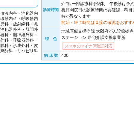
介制､一部診療科予約制 午後診は
診療時間
祝日開院日の診療時間は要確認 科目
・血液内科・消化器内
時が異なります
循環器内科・呼吸器内
開始・終了時間は直接の確認をおすす
小児科・放射線科・救
・消化器外科・肛門外
地域医療支援病院 大阪府がん診療拠点
尿器科・脳神経外科・
ステーション 居宅介護支援事業所
特 色
形外科・呼吸器外科・
・眼科・形成外科・皮
スマホのマイナ保険証対応
・麻酔科・リハビリ科
400
病 床 数