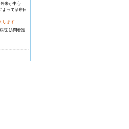
予約外来が中心
によって診療日
めします
病院 訪問看護