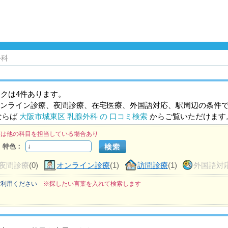
外科
クは4件あります。
ンライン診療、夜間診療、在宅医療、外国語対応、駅周辺の条件
ならば
大阪市城東区 乳腺外科 の 口コミ検索
からご覧いただけます
医は他の科目を担当している場合あり
特色：
夜間診療
(0)
オンライン診療
(1)
訪問診療
(1)
外国語対
ご利用ください
※探したい言葉を入れて検索します