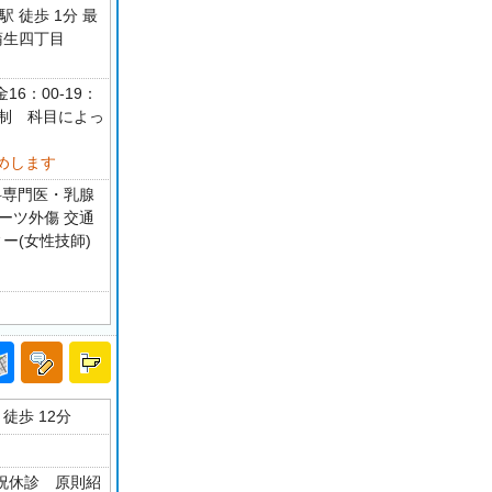
 徒歩 1分 最
蒲生四丁目
16：00-19：
先制 科目によっ
めします
科専門医・乳腺
ポーツ外傷 交通
ー(女性技師)
3
徒歩 12分
・祝休診 原則紹