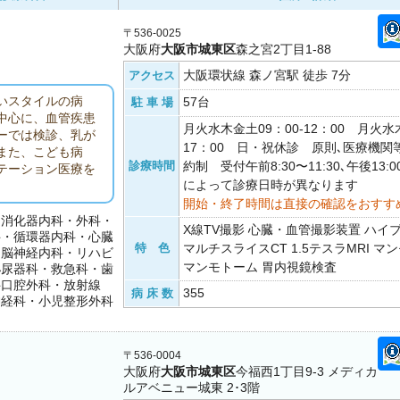
〒536-0025
大阪府
大阪市城東区
森之宮2丁目1-88
大阪環状線 森ノ宮駅 徒歩 7分
アクセス
いスタイルの病
57台
駐 車 場
中心に、血管疾患
月火水木金土09：00-12：00 月火水木
ーでは検診、乳が
17：00 日・祝休診 原則､医療機
また、こども病
診療時間
約制 受付午前8:30〜11:30､午後13:0
テーション医療を
によって診療日時が異なります
開始・終了時間は直接の確認をおすす
・消化器内科・外科・
X線TV撮影 心臓・血管撮影装置 ハイ
科・循環器内科・心臓
特 色
マルチスライスCT 1.5テスラMRI 
・脳神経内科・リハビ
マンモトーム 胃内視鏡検査
泌尿器科・救急科・歯
科口腔外科・放射線
355
病 床 数
神経科・小児整形外科
〒536-0004
大阪府
大阪市城東区
今福西1丁目9-3 メディカ
ルアベニュー城東 2･3階