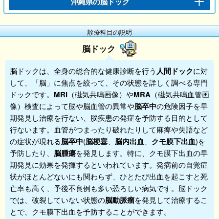
沖縄県の脳ドック
診療科目の説明
脳ドック
脳ドック
は、全身の総合的な健康診断を行う
人間ドック
に対
して、「脳」に焦点を絞って、その状態を詳しく調べる専門
ドックです。
MRI
（磁気共鳴画像）や
MRA
（磁気共鳴血管画
像）検査によって脳や脳血管の異常や
脳卒中
の危険因子を早
期発見し治療を行ない、脳疾患の発症を予防する目的として
行ないます。血管がつまったり破れたりして麻痺や失語など
の症状が現れる
脳卒中
(
脳梗塞
、
脳内出血
、
クモ膜下出血
)を
予防したり、
脳腫瘍
を発見します。特に、クモ膜下出血の早
期発見に効果を発揮するといわれています。発病前の自覚症
状がほとんどないにも関わらず、ひとたび出血を起こすと死
亡率も高く、予後不良例も多い恐ろしい病気です。脳ドック
では、破裂していない状態の
脳動脈瘤
を発見して治療するこ
とで、クモ膜下出血を予防することができます。