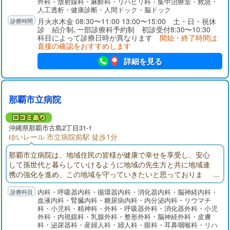
外科・放射線科・麻酔科・リハビリ科・集中治療室・救急・
人工透析・健康診断・人間ドック・脳ドック
月火水木金 08:30〜11:00 13:00〜15:00 土・日・祝休
診 紹介制､一部診療科予約制 初診受付8:30〜10:30
科目によって診療日時が異なります
開始・終了時間は
直接の確認をおすすめします
詳細を見る
那覇市立病院
沖縄県
那覇市
古島2丁目31-1
ゆいレール 市立病院前駅 徒歩1分
那覇市立病院は、地域住民の皆様が健康で幸せを享受し、安心
して孫世代と暮らしていけるように地域の先生方と共に地域連
携の強化を進め、この地域を守っていきたいと思っておりま
す。
内科・呼吸器内科・循環器内科・消化器内科・脳神経内科・
血液内科・腎臓内科・糖尿病内科・内分泌内科・リウマチ
科・小児科・精神科・外科・呼吸器外科・消化器外科・小児
外科・内視鏡科・乳腺外科・整形外科・脳神経外科・皮膚
科・泌尿器科・産婦人科・婦人科・眼科・耳鼻咽喉科・リハ