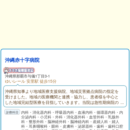
沖縄赤十字病院
沖縄県
那覇市
与儀1丁目3-1
ゆいレール 安里駅 徒歩15分
沖縄県知事より地域医療支援病院、地域災害拠点病院の指定を
受けました。地域の医療機関と連携・協力し、患者様を中心と
した地域完結型医療を目指していきます。当院は急性期病院の
ため、精密検査や高度な治療、また緊急性の高い処置や治療が
内科・消化器内科・呼吸器内科・血液内科・循環器内科・内
必要な患者様を優先的に診療しているため、一般診療の患者様
分泌内科・小児科・外科・消化器外科・血管外科・乳腺外
をお待たせしてしまうことが多くあります。気になる症状があ
科・整形外科・脳神経外科・脳神経内科・産婦人科・婦人
りましたら、まずは皆様のかかりつけ医にご相談ください。
科・耳鼻咽喉科・眼科・皮膚科・泌尿器科・歯科・歯科口腔