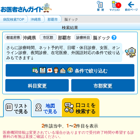
病院検索TOP
沖縄県
那覇市
脳ドック
検索結果
沖縄県
那覇市
脳ドック
さらに診療時間、ネット予約可、日曜・休日診療、女医、オン
ライン診療、夜間診療、在宅医療、外国語対応の条件で絞り込
みもできます↓
条件で絞り込む
科目変更
市郡変更
口コミを
リスト
地図
検索する
で見る
で見る
2
1
2
件該当中、
〜
件目を表示
医療機関情報は変更されている場合がありますので受付終了時間や希望する診
療科の有無は直接ご確認ください。