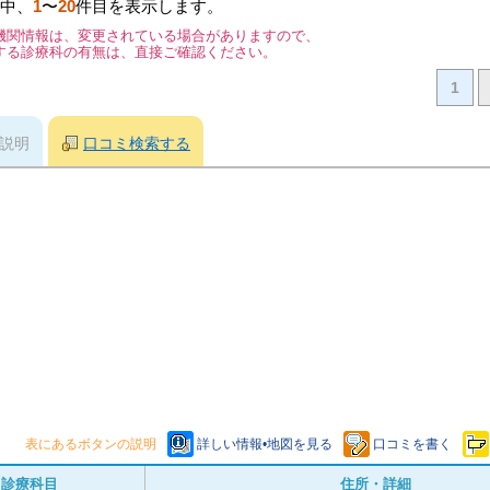
中、
1
〜
20
件目を表示します。
機関情報は、変更されている場合がありますので、
する診療科の有無は、直接ご確認ください。
1
説明
口コミ検索する
表にあるボタンの説明
詳しい情報•地図を見る
口コミを書く
診療科目
住所・詳細