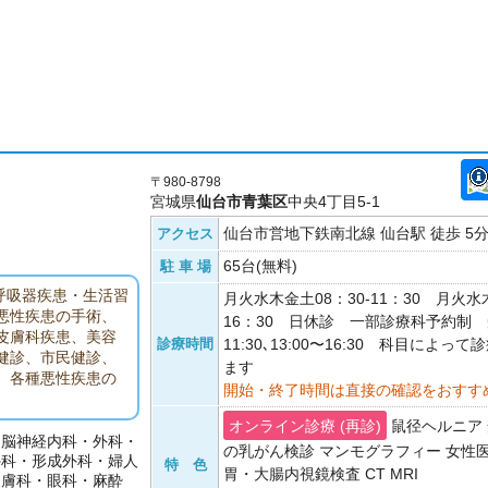
〒980-8798
宮城県
仙台市青葉区
中央4丁目5-1
仙台市営地下鉄南北線 仙台駅 徒歩 5
アクセス
65台(無料)
駐 車 場
呼吸器疾患・生活習
月火水木金土08：30-11：30 月火水木
悪性疾患の手術、
16：30 日休診 一部診療科予約制 受
皮膚科疾患、美容
診療時間
11:30､13:00〜16:30 科目によ
健診、市民健診、
ます
、各種悪性疾患の
開始・終了時間は直接の確認をおすす
オンライン診療 (再診)
鼠径ヘルニア 
・脳神経内科・外科・
の乳がん検診 マンモグラフィー 女性医
外科・形成外科・婦人
特 色
胃・大腸内視鏡検査 CT MRI
皮膚科・眼科・麻酔