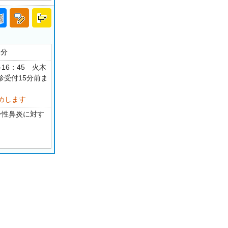
1分
-16：45 火木
初診受付15分前ま
めします
ー性鼻炎に対す