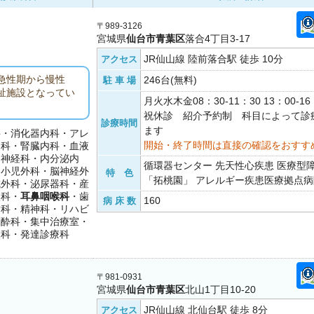
〒989-3126
宮城県
仙台市青葉区
落合4丁目3-17
JR仙山線 陸前落合駅 徒歩 10分
アクセス
急性期から慢性
246台(無料)
駐 車 場
祉施設となってい
月火水木金08：30-11：30 13：00-
祝休診 紹介予約制 科目によって診
診療時間
ます
科・消化器内科・アレ
開始・終了時間は直接の確認をおすす
チ科・腎臓内科・血液
・神経科・内分泌内
循環器センター 先天性心疾患 医療型
・小児外科・脳神経外
特 色
「拓桃園」 アレルギー疾患医療拠点病院
成外科・泌尿器科・産
眼科・
耳鼻咽喉科
・歯
160
病 床 数
歯科・精神科・リハビ
麻酔科・集中治療室・
児科・発達診療科
〒981-0931
宮城県
仙台市青葉区
北山1丁目10-20
JR仙山線 北仙台駅 徒歩 8分
アクセス