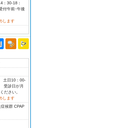
4：30-18：
 受付午前･午後
めします
分
0 土日10：00-
制 受診日が月
認ください。
めします
候群 CPAP