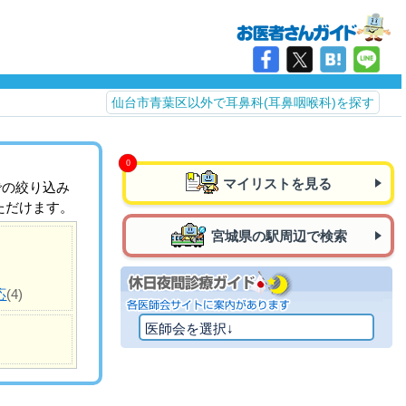
仙台市青葉区以外で耳鼻科(耳鼻咽喉科)を探す
マイリストを見る
での絞り込み
ただけます。
宮城県の駅周辺で検索
応
(4)