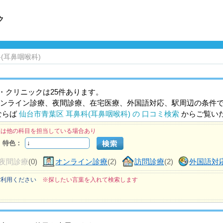
ク
(耳鼻咽喉科)
・クリニックは25件あります。
ンライン診療、夜間診療、在宅医療、外国語対応、駅周辺の条件
ならば
仙台市青葉区 耳鼻科(耳鼻咽喉科) の 口コミ検索
からご覧い
医は他の科目を担当している場合あり
特色：
夜間診療
(0)
オンライン診療
(2)
訪問診療
(2)
外国語対
ご利用ください
※探したい言葉を入れて検索します