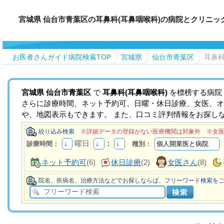
宮城県 仙台市青葉区の耳鼻科(耳鼻咽喉科)の病院とクリニッ
お医者さんガイド病院検索TOP
宮城県
仙台市青葉区
耳鼻科
宮城県
仙台市青葉区
で
耳鼻科(耳鼻咽喉科)
を標榜する病院
さらに診療時間、ネット予約可、日曜・休日診療、女医、オ
や、地図表示もできます。 また、口コミ評判情報をお探し
絞り込み検索
※詳細データの登録がない医療機関は対象外 ※女
曜日
：
診療時間：
種別：
ネット予約可
(6)
休日診療
(2)
女医さん
(8)
院名、疾病名、治療方法などでお探しならば、フリーワード検索を