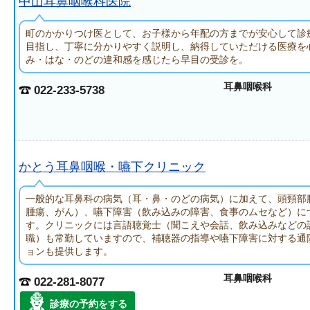
中山耳鼻咽喉科医院
町のかかりつけ医として、お子様から年配の方までが安心して診
目指し、丁寧に分かりやすく説明し、納得していただける医療を
み・はな・のどの違和感を感じたら早目の受診を。
耳鼻咽喉科
022-233-5738
かとう耳鼻咽喉・嚥下クリニック
一般的な耳鼻科の病気（耳・鼻・のどの病気）に加えて、頭頸部
腫瘍、がん）、嚥下障害（飲み込みの障害、食事のムセなど）に
す。クリニックには言語聴覚士（聞こえや会話、飲み込みなどの
職）も常勤していますので、補聴器の指導や嚥下障害に対する通
ョンも提供します。
耳鼻咽喉科
022-281-8077
診療の予約をする