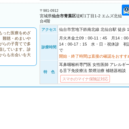
〒981-0912
宮城県
仙台市青葉区
堤町1丁目1-2 エムズ北仙
台4階
仙台市営地下鉄南北線 北仙台駅 徒歩 
アクセス
もった医療をめざ
月火木金土09：00-11：45 月14：00
、難聴・めまいや
がらの子育てで多
14：00-17：15 水・日・祝休診 
診療時間
指しています。診
で
からも出会いを大
開始・終了時間は直接の確認をおすす
耳鼻咽喉科専門医 女性医師 アレルギ
る舌下免疫療法 禁煙治療 補聴器相談
特 色
スマホのマイナ保険証対応