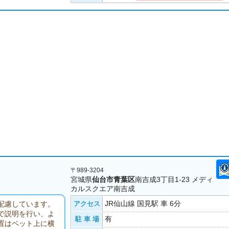
〒989-3204
宮城県
仙台市青葉区
南吉成3丁目1-23 メディ
カルスクエア南吉成
JR仙山線 国見駅 車 6分
アクセス
配慮しています。
で説明を行い、よ
有
駐 車 場
置はベット上に横