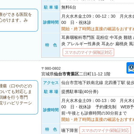
無料6台
駐 車 場
療ができる医院を
月火水木金土09：00-12：30 月火水金
心がけます。み
診療時間
00 日・祝休診
開始・終了時間は直接の確認をおすす
耳鼻咽喉科専門医 花粉症 中耳炎 難聴 
炎 アレルギー性鼻炎 耳あか 扁桃炎 風
特 色
スマホのマイナ保険証対応
〒980-0802
宮城県
仙台市青葉区
二日町11-12 1階
仙台市営地下鉄南北線 北四番丁駅 徒歩
アクセス
腫瘍（口やのどの
提携駐車場(40分券)
ついても対応しま
駐 車 場
訓練を行う専門
月火水木金土09：00-13：00 月火木金
院リハビリテーシ
00 日・祝休診 予約優先制 WEB
診療時間
前･午後とも診療時間の30分前まで
開始・終了時間は直接の確認をおすす
特 色
嚥下障害
スマホのマイナ保険証対応