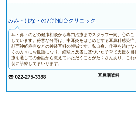
みみ・はな・のど北仙台クリニック
耳・鼻・のどの健康相談から専門治療までスタッフ一同、心のこ
しています。得意な分野は、中耳炎をはじめとする耳鼻科感染症
顔面神経麻痺などの神経耳科の領域です。私自身、仕事を続けな
くの方々にお世話になり、経験と反省に基づいた子育て支援を目
療を通しての会話から教えていただくことがたくさんあり、これ
切に診療してまいります。
耳鼻咽喉科
022-275-3388