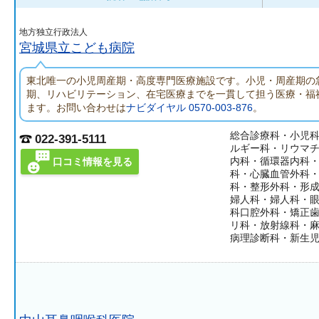
地方独立行政法人
宮城県立こども病院
東北唯一の小児周産期・高度専門医療施設です。小児・周産期の
期、リハビリテーション、在宅医療までを一貫して担う医療・福
ます。お問い合わせは
ナビダイヤル 0570-003-876
。
総合診療科・小児
022-391-5111
ルギー科・リウマ
内科・循環器内科
口コミ情報を見る
科・心臓血管外科
科・整形外科・形
婦人科・婦人科・
科口腔外科・矯正
リ科・放射線科・
病理診断科・新生