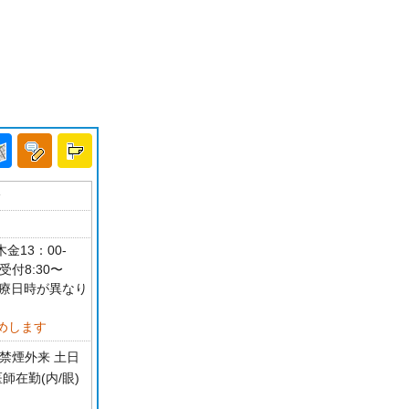
分
金13：00-
付8:30〜
って診療日時が異なり
めします
禁煙外来 土日
師在勤(内/眼)