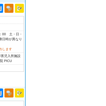
16：00 土・日・
療日時が異なり
めします
障害児入所施設
 PICU