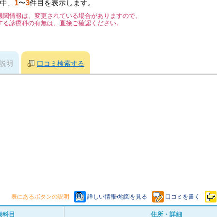
中、
1
〜
3
件目を表示します。
機関情報は、変更されている場合がありますので、
する診療科の有無は、直接ご確認ください。
説明
口コミ検索する
表にあるボタンの説明
詳しい情報•地図を見る
口コミを書く
療科目
住所・詳細