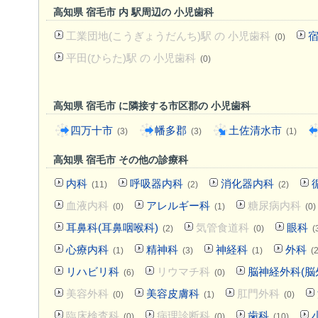
高知県 宿毛市 内 駅周辺の 小児歯科
工業団地(こうぎょうだんち)駅 の 小児歯科
宿
(0)
平田(ひらた)駅 の 小児歯科
(0)
高知県 宿毛市 に隣接する市区郡の 小児歯科
四万十市
幡多郡
土佐清水市
(3)
(3)
(1)
高知県 宿毛市 その他の診療科
内科
呼吸器内科
消化器内科
(11)
(2)
(2)
血液内科
アレルギー科
糖尿病内科
(0)
(1)
(0)
耳鼻科(耳鼻咽喉科)
気管食道科
眼科
(2)
(0)
(
心療内科
精神科
神経科
外科
(1)
(3)
(1)
(2
リハビリ科
リウマチ科
脳神経外科(脳
(6)
(0)
美容外科
美容皮膚科
肛門外科
(0)
(1)
(0)
臨床検査科
病理診断科
歯科
(0)
(0)
(10)