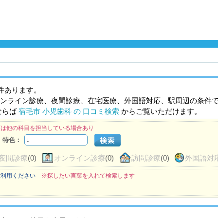
件あります。
ンライン診療、夜間診療、在宅医療、外国語対応、駅周辺の条件
ならば
宿毛市 小児歯科 の 口コミ検索
からご覧いただけます。
医は他の科目を担当している場合あり
特色：
夜間診療
(0)
オンライン診療
(0)
訪問診療
(0)
外国語対
ご利用ください
※探したい言葉を入れて検索します