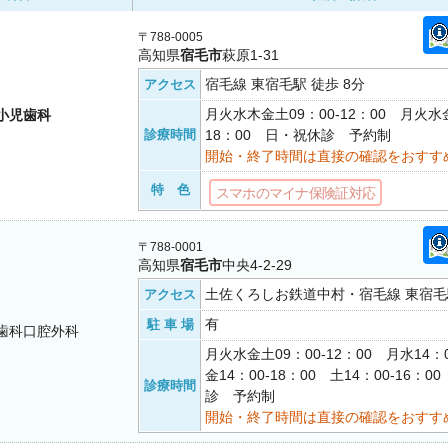
〒788-0005
高知県
宿毛市
萩原1-31
宿毛線 東宿毛駅 徒歩 8分
アクセス
月火水木金土09：00-12：00 月火水金
小児歯科
診療時間
18：00 日・祝休診 予約制
開始・終了時間は直接の確認をおすす
特 色
スマホのマイナ保険証対応
〒788-0001
高知県
宿毛市
中央4-2-29
土佐くろしお鉄道中村・宿毛線 東宿毛駅
アクセス
有
駐 車 場
歯科口腔外科
月火水金土09：00-12：00 月水14：0
金14：00-18：00 土14：00-16：
診療時間
診 予約制
開始・終了時間は直接の確認をおすす