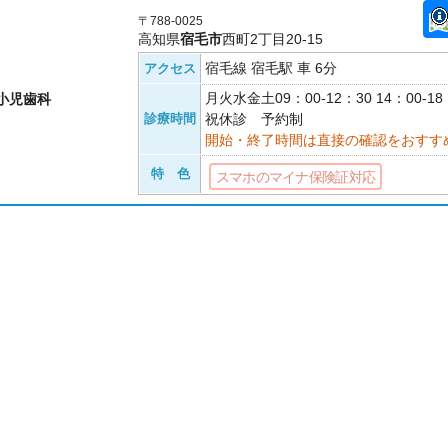
〒788-0025
高知県
宿毛市
西町2丁目20-15
宿毛線 宿毛駅 車 6分
アクセス
月火水金土09：00-12：30 14：00-
小児歯科
診療時間
祝休診 予約制
開始・終了時間は直接の確認をおすす
特 色
スマホのマイナ保険証対応