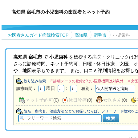
高知県 宿毛市の小児歯科の歯医者とネット予約
お医者さんガイド病院検索TOP
高知県
宿毛市
小児歯科
高知県
宿毛市
で
小児歯科
を標榜する病院・クリニックは3
さらに診療時間、ネット予約可、日曜・休日診療、女医、オ
や、地図表示もできます。 また、口コミ評判情報をお探し
絞り込み検索
※詳細データの登録がない医療機関は対象外 ※女
曜日
：
診療時間：
種別：
ネット予約可
(0)
休日診療
(0)
女医さん
(0)
院名、疾病名、治療方法などでお探しならば、フリーワード検索を