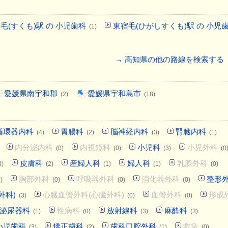
毛(すくも)駅 の 小児歯科
東宿毛(ひがしすくも)駅 の 小児
(1)
→ 高知県の他の路線を検索する
愛媛県南宇和郡
愛媛県宇和島市
(2)
(18)
循環器内科
胃腸科
脳神経内科
腎臓内科
(4)
(2)
(3)
(1)
内分泌内科
内視鏡科
小児科
小児外科
(0)
(0)
(3)
(0
皮膚科
産婦人科
婦人科
乳腺外科
3)
(2)
(1)
(1)
(0)
胸部外科
呼吸器外科
消化器外科
整形
)
(0)
(0)
(0)
外科)
心臓血管外科(心臓外科)
血管外科
形成
(3)
(0)
(0)
泌尿器科
性病科
放射線科
麻酔科
(1)
(0)
(3)
(3)
小児歯科
矯正歯科
歯科口腔外科
救急
(3)
(2)
(1)
(0)