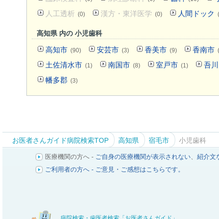
人工透析
漢方・東洋医学
人間ドック
(0)
(0)
高知県 内の 小児歯科
高知市
安芸市
香美市
香南市
(90)
(3)
(9)
土佐清水市
南国市
室戸市
吾川
(1)
(8)
(1)
幡多郡
(3)
お医者さんガイド病院検索TOP
高知県
宿毛市
小児歯科
医療機関の方へ -
ご自身の医療機関が表示されない
、
紹介文
ご利用者の方へ - ご意見・ご感想はこちらです。
病院検索・歯医者検索「お医者さんガイド」