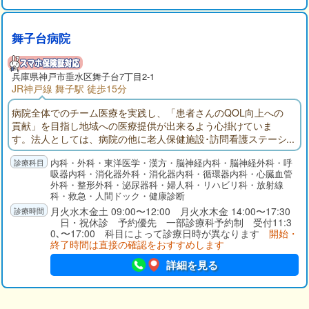
舞子台病院
兵庫県
神戸市垂水区
舞子台7丁目2-1
JR神戸線 舞子駅 徒歩15分
病院全体でのチーム医療を実践し、「患者さんのQOL向上への
貢献」を目指し地域への医療提供が出来るよう心掛けていま
す。法人としては、病院の他に老人保健施設･訪問看護ステーシ
ョン･居宅支援事業を運営し、検診・急性期医療から慢性期・リ
内科・外科・東洋医学・漢方・脳神経内科・脳神経外科・呼
ハビリテーションさらには老健・在宅療養まで切れ目のないサ
吸器内科・消化器外科・消化器内科・循環器内科・心臓血管
ービスを提供出来るように努めています。
外科・整形外科・泌尿器科・婦人科・リハビリ科・放射線
科・救急・人間ドック・健康診断
月火水木金土 09:00〜12:00 月火水木金 14:00〜17:30
日・祝休診 予約優先 一部診療科予約制 受付11:3
0､〜17:00 科目によって診療日時が異なります
開始・
終了時間は直接の確認をおすすめします
詳細を見る