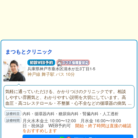
まつもとクリニック
兵庫県
神戸市垂水区
清水が丘3丁目1-5
神戸線 舞子駅 バス 10分
気軽に通っていただける、かかりつけのクリニックです。相談
しやすい雰囲気と、わかりやすい説明を大切にしています。高
血圧・高コレステロール・不整脈・心不全などの循環器の病気
や、風邪・糖尿病・アレルギーなど内科診察しています。当院
内科・循環器内科・糖尿病内科・腎臓内科・人工透析
は透析治療をおこなっています。アットホームな雰囲気の透析
室で、日々の体調の変化を相談いただけます。駐車場あり・送
月火水木金土 10:00〜12:00 月水金 16:00〜19:00
日・祝休診 WEB予約可
開始・終了時間は直接の確認
迎あり・夜間透析あり。気軽にお問い合わせください。
をおすすめします