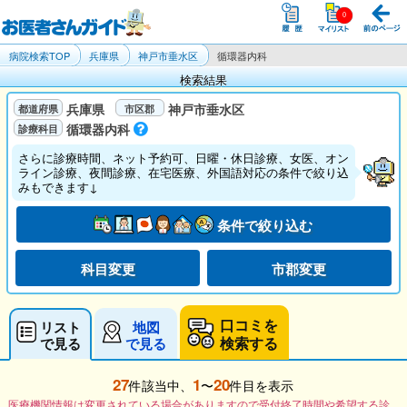
病院検索TOP
兵庫県
神戸市垂水区
循環器内科
検索結果
兵庫県
神戸市垂水区
循環器内科
さらに診療時間、ネット予約可、日曜・休日診療、女医、オン
ライン診療、夜間診療、在宅医療、外国語対応の条件で絞り込
みもできます↓
条件で絞り込む
科目変更
市郡変更
口コミを
リスト
地図
検索する
で見る
で見る
27
1
20
件該当中、
〜
件目を表示
医療機関情報は変更されている場合がありますので受付終了時間や希望する診