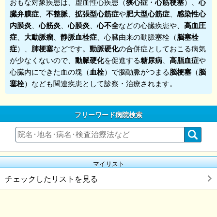
おもな対象疾患は、虚血性心疾患（
狭心症
・
心筋梗塞
）、
心
臓弁膜症
、
不整脈
、
拡張型心筋症
や
肥大型心筋症
、
感染性心
内膜炎
、
心筋炎
、
心膜炎
、
心不全
などの心臓疾患や、
高血圧
症
、
大動脈瘤
、
静脈血栓症
、心臓由来の動脈塞栓（
脳塞栓
症
）、
肺梗塞
などです。
動脈硬化
の合併症としておこる病気
が少なくないので、
動脈硬化
を促進する
糖尿病
、
高脂血症
や
心臓内にできた血の塊（
血栓
）で脳動脈がつまる
脳梗塞
（
脳
塞栓
）なども関連疾患として診察・治療されます。
フリーワード病院検索
マイリスト
チェックしたリストを見る