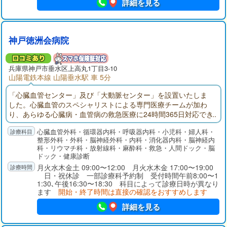
詳細を見る
神戸徳洲会病院
兵庫県
神戸市垂水区
上高丸1丁目3-10
山陽電鉄本線 山陽垂水駅 車 5分
「心臓血管センター」及び「大動脈センター」を設置いたしま
した。心臓血管のスペシャリストによる専門医療チームが加わ
り、あらゆる心臓病・血管病の救急医療に24時間365日対応でき
るようになりました。健診センターでは、心臓疾患に特化した
心臓血管外科・循環器内科・呼吸器内科・小児科・婦人科・
「心臓血管スクリーニング検査」を行っております。この検査
整形外科・外科・脳神経外科・内科・消化器内科・脳神経内
では、心臓疾患の有無はもちろん、将来の発病の可能性を担当
科・リウマチ科・放射線科・麻酔科・救急・人間ドック・脳
医が丁寧に診断いたします。
ドック・健康診断
月火水木金土 09:00〜12:00 月火水木金 17:00〜19:00
日・祝休診 一部診療科予約制 受付時間午前8:00〜1
1:30､午後16:30〜18:30 科目によって診療日時が異なり
ます
開始・終了時間は直接の確認をおすすめします
詳細を見る