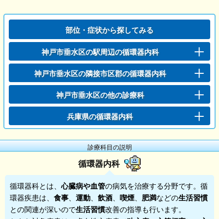
部位・症状から探してみる
神戸市垂水区の駅周辺の循環器内科
神戸市垂水区の隣接市区郡の循環器内科
神戸市垂水区の他の診療科
兵庫県の循環器内科
診療科目の説明
循環器内科
循環器科
とは、
心臓病
や
血管
の病気を治療する分野です。循
環器疾患は、
食事
、
運動
、
飲酒
、
喫煙
、
肥満
などの
生活習慣
との関連が深いので
生活習慣
改善の指導も行います。