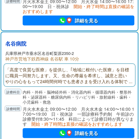
月火水木金土 09:00〜12:00 月火水金 14:00〜16:00 17:
00〜19:00 日・祝休診
開始・終了時間は直接の確認を
おすすめします
詳細を見る
名谷病院
兵庫県
神戸市垂水区
名谷町梨原2350-2
神戸市営地下鉄西神線 名谷駅 車 10分
「高度で良質な医療」を提供し、｢地域に根付いた医療」を目標
に職員一同努力します。又、生命の尊厳を希求し、誠意と思い
やりの心をもって24時間何時でも患者さまを受け入れる体制で
医療に取り組みます。また、地域包括ケアシステムの推進によ
内科・外科・脳神経外科・消化器内科・循環器内科・整形外
り、可能な限り住み慣れた地域で自分らしい生活を最後まで続
科・泌尿器科・糖尿病内科・リハビリ科・放射線科・歯科・
けることが出来るように支援やサービスを提供したいと思って
小児歯科・救急
おります。
月火水木金土 09:00〜12:00 月火水木金 14:00〜16:00 1
7:00〜19:00 日・祝休診 一部診療科予約制 午前診の
診療受付8:30〜11:45 科目によって診療日時が異なりま
す
開始・終了時間は直接の確認をおすすめします
詳細を見る