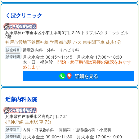
くぼクリニック
兵庫県
神戸市垂水区
小束山本町3丁目2-28 トリプルAクリニックビル
2階
神戸市営地下鉄西神線 学園都市駅 バス 東多聞下車 徒歩1分
循環器内科・外科・リハビリ科
月火水金土 08:45〜11:45 月火水金 17:00〜18:30
木・日・祝休診
開始・終了時間は直接の確認をおすす
めします
詳細を見る
近藤内科医院
兵庫県
神戸市垂水区
高丸7丁目7-24
JR神戸線 垂水駅 車 7分
内科・呼吸器内科・胃腸科・循環器内科・小児科
月火水金土 09:00〜11:30 月火水金 17:00〜19:00