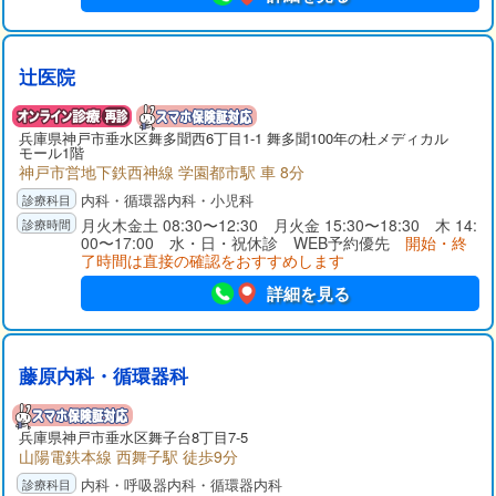
辻医院
兵庫県
神戸市垂水区
舞多聞西6丁目1-1 舞多聞100年の杜メディカル
モール1階
神戸市営地下鉄西神線 学園都市駅 車 8分
内科・循環器内科・小児科
月火木金土 08:30〜12:30 月火金 15:30〜18:30 木 14:
00〜17:00 水・日・祝休診 WEB予約優先
開始・終
了時間は直接の確認をおすすめします
詳細を見る
藤原内科・循環器科
兵庫県
神戸市垂水区
舞子台8丁目7-5
山陽電鉄本線 西舞子駅 徒歩9分
内科・呼吸器内科・循環器内科