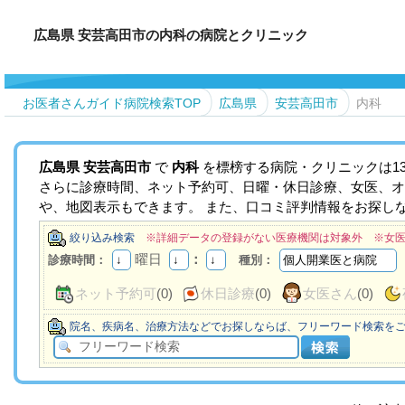
広島県 安芸高田市の内科の病院とクリニック
お医者さんガイド病院検索TOP
広島県
安芸高田市
内科
広島県
安芸高田市
で
内科
を標榜する病院・クリニックは1
さらに診療時間、ネット予約可、日曜・休日診療、女医、オ
や、地図表示もできます。 また、口コミ評判情報をお探し
絞り込み検索
※詳細データの登録がない医療機関は対象外 ※女
曜日
：
診療時間：
種別：
ネット予約可
(0)
休日診療
(0)
女医さん
(0)
院名、疾病名、治療方法などでお探しならば、フリーワード検索を