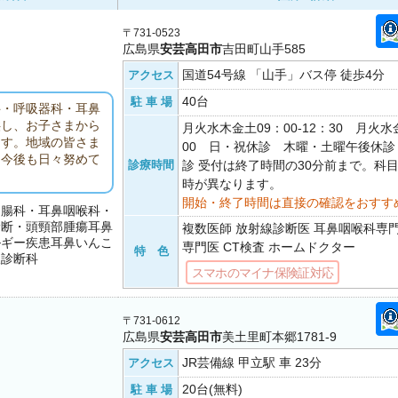
〒731-0523
広島県
安芸高田市
吉田町山手585
国道54号線 「山手」バス停 徒歩4分
アクセス
40台
駐 車 場
科・呼吸器科・耳鼻
供し、お子さまから
月火水木金土09：00-12：30 月火水金
ます。地域の皆さま
00 日・祝休診 木曜・土曜午後休診
う今後も日々努めて
診療時間
診 受付は終了時間の30分前まで。科
時が異なります。
開始・終了時間は直接の確認をおすす
胃腸科・耳鼻咽喉科・
診断・頭頸部腫瘍耳鼻
複数医師 放射線診断医 耳鼻咽喉科専
ルギー疾患耳鼻いんこ
専門医 CT検査 ホームドクター
特 色
線診断科
スマホのマイナ保険証対応
〒731-0612
広島県
安芸高田市
美土里町本郷1781-9
JR芸備線 甲立駅 車 23分
アクセス
20台(無料)
駐 車 場