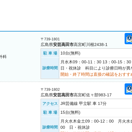
〒739-1801
広島県
安芸高田市
高宮町川根2438-1
10台(無料)
駐 車 場
外科
月水木09：00-11：30 13：00-15
診療時間
日・祝休診 科目により診療日時が異
開始・終了時間は直接の確認をおすす
〒739-1802
広島県
安芸高田市
高宮町佐々部983-17
JR芸備線 甲立駅 車 17分
アクセス
15台(無料)
駐 車 場
月火水木金土09：00-12：00 月火水金
診療時間
00 日・祝休診