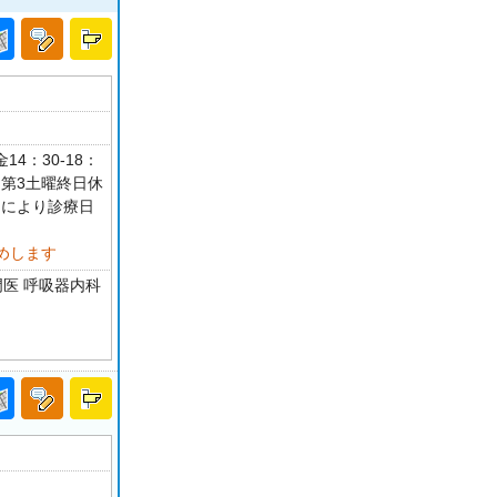
14：30-18：
 第3土曜終日休
目により診療日
めします
門医 呼吸器内科