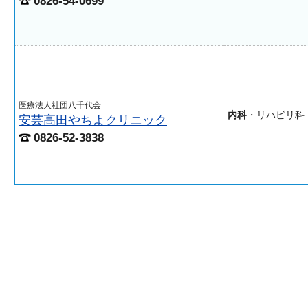
0826-54-0699
医療法人社団八千代会
内科
・リハビリ科
安芸高田やちよクリニック
0826-52-3838