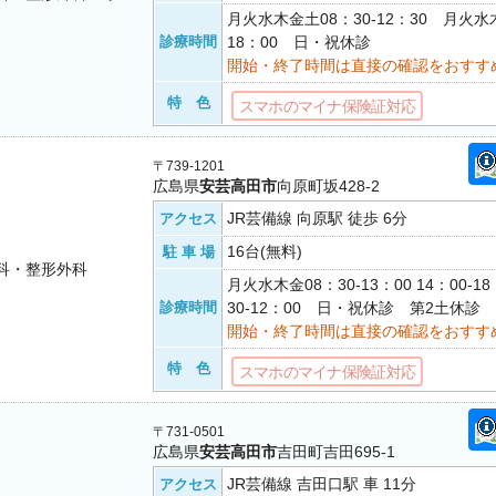
月火水木金土08：30-12：30 月火水木
診療時間
18：00 日・祝休診
開始・終了時間は直接の確認をおすす
特 色
スマホのマイナ保険証対応
〒739-1201
広島県
安芸高田市
向原町坂428-2
JR芸備線 向原駅 徒歩 6分
アクセス
16台(無料)
駐 車 場
科・整形外科
月火水木金08：30-13：00 14：00-1
診療時間
30-12：00 日・祝休診 第2土休診
開始・終了時間は直接の確認をおすす
特 色
スマホのマイナ保険証対応
〒731-0501
広島県
安芸高田市
吉田町吉田695-1
JR芸備線 吉田口駅 車 11分
アクセス