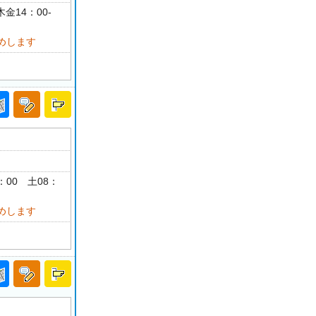
金14：00-
めします
8：00 土08：
めします