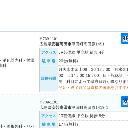
〒739-1101
広島県
安芸高田市
甲田町高田原1451
JR芸備線 甲立駅 徒歩 4分
アクセス
・消化器内科・循環
20台(無料)
駐 車 場
歯科
月火水木金土08：30-12：30 月水金1
00 土14：00-15：00 日・祝休
診療時間
制 科目によって診療日時が異なりま
開始・終了時間は直接の確認をおすす
〒739-1101
広島県
安芸高田市
甲田町高田原1419-1
JR芸備線 甲立駅 徒歩 8分
アクセス
17台(無料)
駐 車 場
科・整形外科・リハ