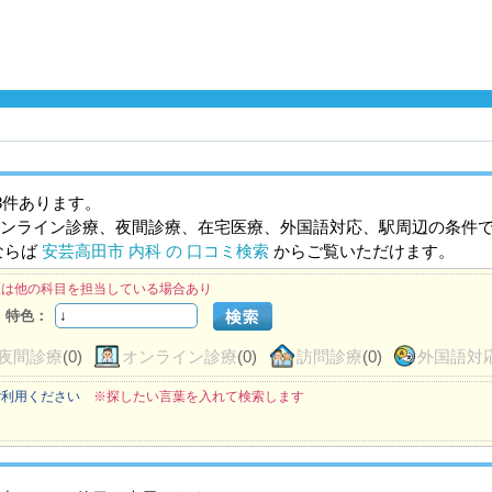
3件あります。
ンライン診療、夜間診療、在宅医療、外国語対応、駅周辺の条件
ならば
安芸高田市 内科 の 口コミ検索
からご覧いただけます。
医は他の科目を担当している場合あり
特色：
夜間診療
(0)
オンライン診療
(0)
訪問診療
(0)
外国語対
ご利用ください
※探したい言葉を入れて検索します