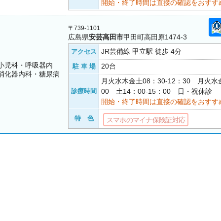
開始・終了時間は直接の確認をおすす
〒739-1101
広島県
安芸高田市
甲田町高田原1474-3
JR芸備線 甲立駅 徒歩 4分
アクセス
小児科・呼吸器内
20台
駐 車 場
消化器内科・糖尿病
月火水木金土08：30-12：30 月火水金
診療時間
00 土14：00-15：00 日・祝休診
開始・終了時間は直接の確認をおすす
特 色
スマホのマイナ保険証対応