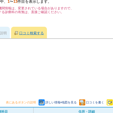
中、
1
〜
13
件目を表示します。
機関情報は、変更されている場合がありますので、
する診療科の有無は、直接ご確認ください。
説明
口コミ検索する
表にあるボタンの説明
詳しい情報•地図を見る
口コミを書く
療科目
住所・詳細