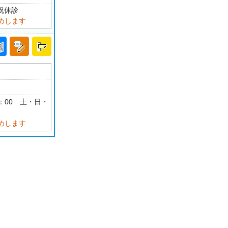
・祝休診
めします
17：00 土・日・
めします