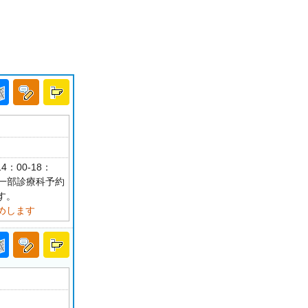
4：00-18：
診 一部診療科予約
す。
めします