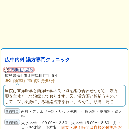
広中内科 漢方専門クリニック
広島県
福山市
北吉津町1丁目6-4
JR山陽本線 福山駅 徒歩8分
当院は東洋医学と西洋医学の良い点を組み合わせながら、漢方
薬を主体として治療しております。又、漢方薬と相補うものと
して、ツボ刺激による経絡治療を行い、冷え性、頭痛、肩こ
り、腰・膝の痛みはもちろん、内臓の病気、心の病気、皮フの
内科・アレルギー科・リウマチ科・心療内科・皮膚科・婦人
病気(特にアトピー性皮フ炎)、そして不妊症・婦人病の治療と予
科
防に大変効果をあげているユニークなクリニックです。
火水木金土 09:00〜12:30 火木金 15:00〜18:30 月・
日・祝休診 予約制
開始・終了時間は直接の確認をお