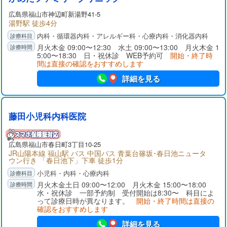
広島県
福山市
神辺町新湯野41-5
湯野駅 徒歩4分
内科・循環器内科・アレルギー科・心療内科・消化器内科
月火木金 09:00〜12:30 水土 09:00〜13:00 月火木金 1
5:00〜18:30 日・祝休診 WEB予約可
開始・終了時
間は直接の確認をおすすめします
詳細を見る
藤田小児科内科医院
広島県
福山市
春日町3丁目10-25
JR山陽本線 福山駅 バス 中国バス 青葉台篠坂･春日池ニュータ
ウン行き 「春日池下」下車 徒歩1分
小児科・内科・心療内科
月火木金土日 09:00〜12:00 月火木金 15:00〜18:00
水・祝休診 一部予約制 受付開始は8:30〜 科目によ
って診療日時が異なります。
開始・終了時間は直接の
確認をおすすめします
詳細を見る