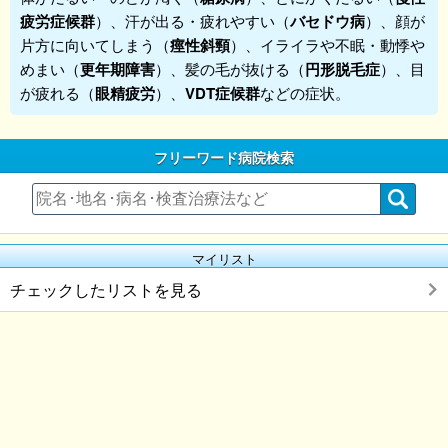
疲労症候群
）、汗が出る・疲れやすい（
バセドウ病
）、顔が
片方に向いてしまう（
痙性斜頸
）、イライラや不眠・動悸や
めまい（
更年期障害
）、髪の毛が抜ける（
円形脱毛症
）、目
が疲れる（
眼精疲労
）、
VDT症候群
などの症状。
フリーワード病院検索
マイリスト
チェックしたリストを見る