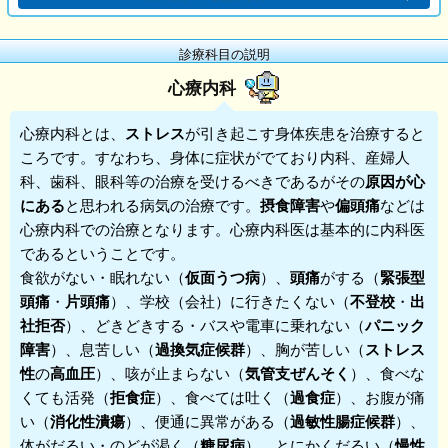
診療科目の説明
心療内科
心療内科
とは、
ストレス
が引き起こす身体疾患を治療すると
ころです。すなわち、身体に症状がでており内科、産婦人
科、歯科、眼科等の治療を受けるべきであるがその
原因が心
にある
と思われる病気の治療です。
摂食障害
や
偏頭痛
などは
心療内科での治療となります。心療内科医は基本的に内科医
であるということです。
食欲がない・眠れない（
仮面うつ病
）、
頭痛
がする（
緊張型
頭痛
・
片頭痛
）、学校（会社）に行きたくない（
不登校
・
出
社拒否
）、どきどきする・バスや電車に乗れない（
パニック
障害
）、息苦しい（
過換気症候群
）、胸が苦しい（
ストレス
性
の
高血圧
）、咳が止まらない（
気管支ぜんそく
）、食べな
くても活発（
拒食症
）、食べては吐く（
過食症
）、お腹が痛
い（
消化性潰瘍
）、便通に異常がある（
過敏性腸症候群
）、
体がだるい・のどが渇く（
糖尿病
）、とにかくだるい（
慢性