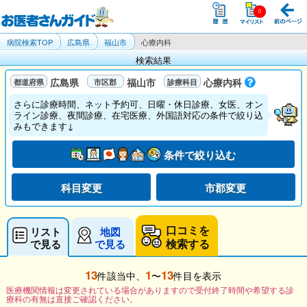
病院検索TOP
広島県
福山市
心療内科
検索結果
広島県
福山市
心療内科
さらに診療時間、ネット予約可、日曜・休日診療、女医、オン
ライン診療、夜間診療、在宅医療、外国語対応の条件で絞り込
みもできます↓
条件で絞り込む
科目変更
市郡変更
口コミを
リスト
地図
検索する
で見る
で見る
13
1
13
件該当中、
〜
件目を表示
医療機関情報は変更されている場合がありますので受付終了時間や希望する診
療科の有無は直接ご確認ください。