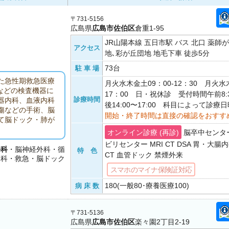
〒731-5156
広島県
広島市佐伯区
倉重1-95
JR山陽本線 五日市駅 バス 北口 薬師
アクセス
地､彩が丘団地 地毛下車 徒歩5分
73台
駐 車 場
た急性期救急医療
月火水木金土09：00-12：30 月火水木
鏡などの検査機器に
17：00 日・祝休診 受付時間午前8:30
診療時間
器内科、血液内科
後14:00〜17:00 科目によって診
傷などの手術、脳
開始・終了時間は直接の確認をおすす
て脳ドック・肺が
オンライン診療 (再診)
脳卒中センタ
ビリセンター MRI CT DSA 胃・大腸
外科
・脳神経外科・循
特 色
CT 血管ドック 禁煙外来
リ科・救急・脳ドック
スマホのマイナ保険証対応
180(一般80･療養医療100)
病 床 数
〒731-5136
広島県
広島市佐伯区
楽々園2丁目2-19