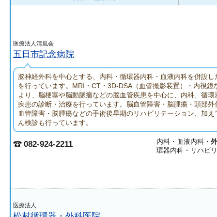
医療法人清風会
五日市記念病院
脳神経外科を中心とする、内科・循環器内科・血液内科を併設し
を行っています。MRI・CT・3D-DSA（血管撮影装置）・内視
より、脳梗塞や脳動脈瘤などの脳血管疾患を中心に、内科、循環
疾患の診断・治療を行っています。脳血管障害・脳腫瘍・頭部外
血管障害・脳腫瘍などの手術後早期のリハビリテーション、加え
ん検診も行っています。
内科・血液内科・
082-924-2211
環器内科・リハビ
医療法人
松村循環器・外科医院