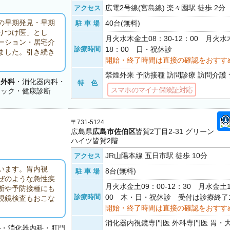
広電2号線(宮島線) 楽々園駅 徒歩 2分
アクセス
の早期発見・早期
40台(無料)
駐 車 場
りつけ医」とし
月火水木金土08：30-12：00 月火水木
ーション・居宅介
診療時間
18：00 日・祝休診
ました。引き続き
開始・終了時間は直接の確認をおすす
禁煙外来 予防接種 訪問診療 訪問介護
・
外科
・消化器内科・
特 色
スマホのマイナ保険証対応
ドック・健康診断
〒731-5124
広島県
広島市佐伯区
皆賀2丁目2-31 グリーン
ハイツ皆賀2階
JR山陽本線 五日市駅 徒歩 10分
アクセス
います。胃内視
8台(無料)
駐 車 場
ぜのような急性疾
月火水金土09：00-12：30 月水金土1
断や予防接種にも
診療時間
00 木・日・祝休診 受付は診療終了
視鏡検査もおこな
開始・終了時間は直接の確認をおすす
消化器内視鏡専門医 外科専門医 胃・
科
・消化器内科・肛門