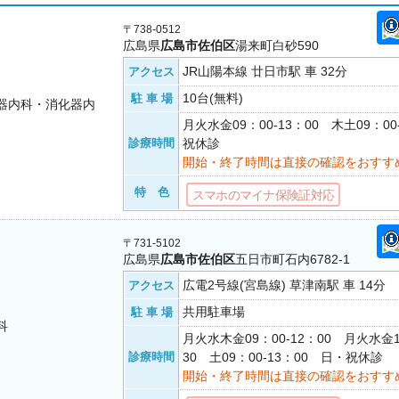
〒738-0512
広島県
広島市佐伯区
湯来町白砂590
JR山陽本線 廿日市駅 車 32分
アクセス
10台(無料)
駐 車 場
器内科・消化器内
月火水金09：00-13：00 木土09：00
診療時間
祝休診
開始・終了時間は直接の確認をおすす
特 色
スマホのマイナ保険証対応
〒731-5102
広島県
広島市佐伯区
五日市町石内6782-1
広電2号線(宮島線) 草津南駅 車 14分
アクセス
共用駐車場
駐 車 場
科
月火水木金09：00-12：00 月火水金1
診療時間
30 土09：00-13：00 日・祝休診
開始・終了時間は直接の確認をおすす