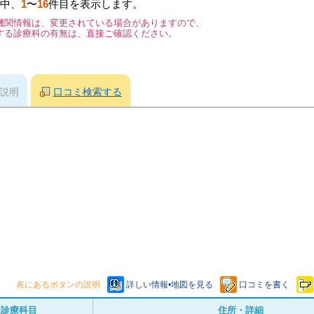
中、
1
〜
16
件目を表示します。
機関情報は、変更されている場合がありますので、
する診療科の有無は、直接ご確認ください。
説明
口コミ検索する
表にあるボタンの説明
詳しい情報•地図を見る
口コミを書く
診療科目
住所・詳細