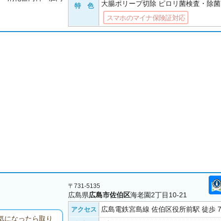
大腸ポリープ切除 ピロリ菌検査・除菌
特 色
スマホのマイナ保険証対応
〒731-5135
広島県
広島市佐伯区
海老園2丁目10-21
広島電鉄宮島線 佐伯区役所前駅 徒歩 
アクセス
気になったら取り