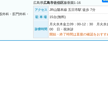
広島県
広島市佐伯区
藤垂園1-16
JR山陽本線 五日市駅 徒歩 7分
アクセス
器外科・肛門外科・
15台(無料)
駐 車 場
月火水木金土09：00-12：30 月火水金
診療時間
00 日・祝休診
開始・終了時間は直接の確認をおすす