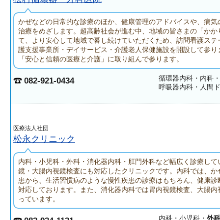
かぜなどの日常的な診療のほか、健康管理のアドバイスや、病気
治療をめざします。超高齢社会が進む中、地域の皆さまの「かか
て、より安心して地域で暮し続けていただくため、訪問看護ステ
護支援事業所・デイサービス・介護老人保健施設を開設して参り
「安心と信頼の医療と介護」に取り組んで参ります。
循環器内科・内科
082-921-0434
呼吸器内科・人間
医療法人社団
松永クリニック
内科・小児科・外科・消化器内科・肛門外科など幅広く診療して
鏡・大腸内視鏡検査にも対応したクリニックです。内科では、か
患から、生活習慣病のような慢性疾患の診療はもちろん、健康診
対応しております。また、消化器内科では胃内視鏡検査、大腸内
っています。
内科・小児科・
外