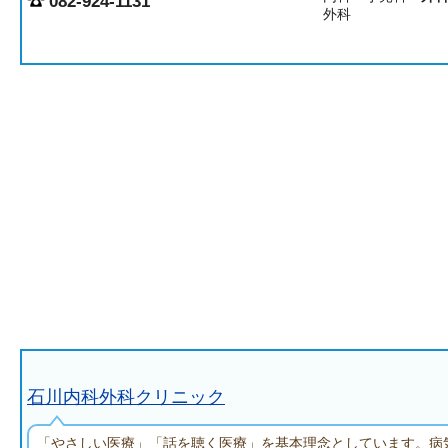
082-924-1131
外科
石川内科外科クリニック
「やさしい医療」「話を聴く医療」を基本理念としています。病