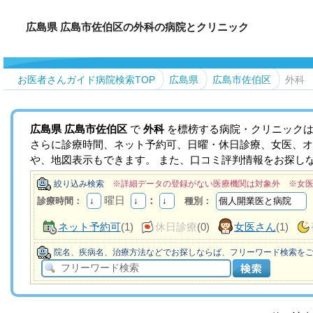
広島県 広島市佐伯区の外科の病院とクリニック
お医者さんガイド病院検索TOP
広島県
広島市佐伯区
外科
広島県
広島市佐伯区
で
外科
を標榜する病院・クリニックは
さらに診療時間、ネット予約可、日曜・休日診療、女医、オ
や、地図表示もできます。 また、口コミ評判情報をお探し
絞り込み検索
※詳細データの登録がない医療機関は対象外 ※女
曜日
：
診療時間：
種別：
ネット予約可
(1)
休日診療
(0)
女医さん
(1)
院名、疾病名、治療方法などでお探しならば、フリーワード検索を