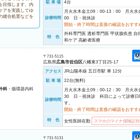
4台
駐 車 場
を目指します。内
ケアを実践してゆ
月火水木金土09：00-13：00 月火水金
の縫合処置などを
診療時間
00 日・祝休診
開始・終了時間は直接の確認をおすす
外科専門医 透析専門医 甲状腺疾患 自
特 色
和ケア 高齢者医療
〒731-5115
広島県
広島市佐伯区
八幡東3丁目25-17
JR山陽本線 五日市駅 車 12分
アクセス
22台(無料)
駐 車 場
外科
・循環器内科
月火水木金土09：00-12：30 月火水金
30 日・祝休診 科目によって診療日
診療時間
す。
開始・終了時間は直接の確認をおすす
特 色
女性医師在勤
スマホのマイナ保険証対
〒731-5131