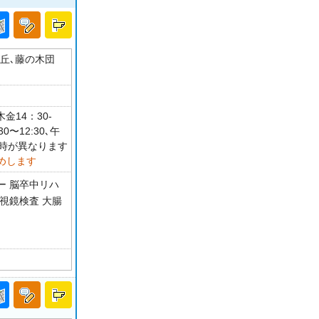
が丘､藤の木団
金14：30-
〜12:30､午
療日時が異なります
めします
ー 脳卒中リハ
内視鏡検査 大腸