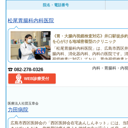
院名・電話番号
松尾胃腸科内科医院
《胃・大腸内視鏡検査対応》井口駅徒歩約
を心がける地域密着型のクリニック
「松尾胃腸科内科医院」は、広島市西区
腸内科、消化器内科、内科の医院です。
視鏡検査に対応しており、胃内視鏡検査
方の検査が受けられます。その他、風邪や頭痛、生活習慣病など
内科・胃腸科・内
082-278-0326
も行っており、当日中に一部の結果が分かる血液検査や、心電図
ゲン検査に対応しています。
WEB診療受付
当医院は、広島電鉄宮島線「井口駅」から徒歩約5分、JR山陽本
徒歩約10分です。駐車場は8台分ありますので、お車でもお越し
密着型の医院として、患者さん一人ひとりに丁寧な診療を心がけ
しでも不安な症状のある方は遠慮なく受診して下さい。
医療法人社団玉章会
力田病院
広島市西区医師会の「西区医師会在宅あんしんネット」には、当