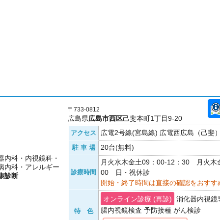
〒733-0812
広島県
広島市西区
己斐本町1丁目9-20
広電2号線(宮島線) 広電西広島（己斐）
アクセス
20台(無料)
駐 車 場
器内科・内視鏡科・
月火水木金土09：00-12：30 月火木金
病内科・アレルギー
診療時間
00 日・祝休診
康診断
開始・終了時間は直接の確認をおすす
オンライン診療 (再診)
消化器内視鏡
腸内視鏡検査 予防接種 がん検診
特 色