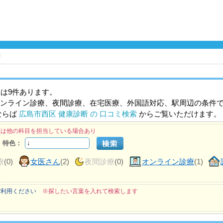
断
は9件あります。
ンライン診療、夜間診療、在宅医療、外国語対応、駅周辺の条件
ならば
広島市西区 健康診断 の 口コミ検索
からご覧いただけます。
医は他の科目を担当している場合あり
特色：
療
(0)
女医さん
(2)
夜間診療
(0)
オンライン診療
(1)
ご利用ください
※探したい言葉を入れて検索します