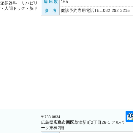
165
病 床 数
・泌尿器科・リハビリ
断
・人間ドック・脳ド
健診予約専用電話TEL.082-292-321
参 考
〒733-0834
広島県
広島市西区
草津新町2丁目26-1 アルパ
ーク東棟2階