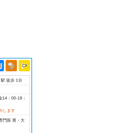
駅 徒歩 1分
14：00-18：
めします
専門医 胃・大