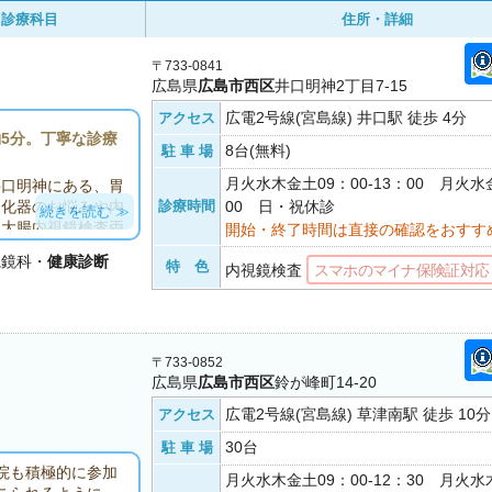
診療科目
住所・詳細
〒733-0841
広島県
広島市西区
井口明神2丁目7-15
広電2号線(宮島線) 井口駅 徒歩 4分
アクセス
5分。丁寧な診療
8台(無料)
駐 車 場
月火水木金土09：00-13：00 月火水金
井口明神にある、胃
診療時間
00 日・祝休診
消化器のお悩みや内
続きを読む ≫
と大腸内視鏡検査両
開始・終了時間は直接の確認をおすす
の内科全般の診療
視鏡科・
健康診断
特 色
検査、胸部レント
内視鏡検査
スマホのマイナ保険証対応
線「新井口駅」から
いただけます。地域
ていますので、少
〒733-0852
広島県
広島市西区
鈴が峰町14-20
広電2号線(宮島線) 草津南駅 徒歩 10分
アクセス
30台
駐 車 場
院も積極的に参加
月火水木金土09：00-12：30 月火水木