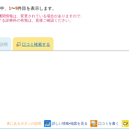
中、
1
〜
9
件目を表示します。
機関情報は、変更されている場合がありますので、
する診療科の有無は、直接ご確認ください。
説明
口コミ検索する
表にあるボタンの説明
詳しい情報•地図を見る
口コミを書く