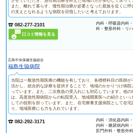
させていただき、急性期治療を終えた地域の方が安心して戻って
また、離れて暮らす、慢性期治療が必要となった親族を近くに呼
の支えとなれるような病院を目指したいと考えております。
内科・呼吸器内科
082-277-2101
科・整形外科・リ
口コミ情報を見る
広島中央保健生協組合
福島生協病院
当院は一般急性期医療の機能を有しており、各標榜科目の医師が
活かし、総合的な診療を提供することで、地域のかかりつけ病院
っています。また、二次救急の受入れにも対応しています。他の
は、高度急性期病院からの転院受入、地域開業医への紹介といっ
しての役割を担っています。また、在宅療養支援病院として在宅
り、地域医療にも力を入れています。
内科・消化器内科
082-292-3171
内科・糖尿病内科
肛門外科・整形外