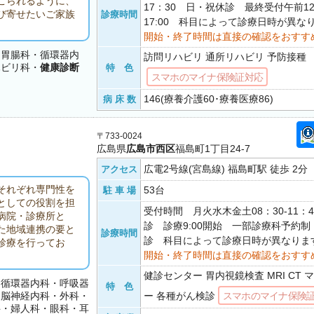
こられるように、
17：30 日・祝休診 最終受付午前12:
び寄せたいご家族
診療時間
17:00 科目によって診療日時が異な
開始・終了時間は直接の確認をおすす
・胃腸科・循環器内
訪問リハビリ 通所リハビリ 予防接種
ハビリ科・
健康診断
特 色
スマホのマイナ保険証対応
146(療養介護60･療養医療86)
病 床 数
〒733-0024
広島県
広島市西区
福島町1丁目24-7
広電2号線(宮島線) 福島町駅 徒歩 2分
アクセス
それぞれ専門性を
53台
駐 車 場
としての役割を担
受付時間 月火水木金土08：30-11：
病院・診療所と
診 診療9:00開始 一部診療科予約
た地域連携の要と
診療時間
診 科目によって診療日時が異なりま
診療を行ってお
開始・終了時間は直接の確認をおすす
健診センター 胃内視鏡検査 MRI CT
・循環器内科・呼吸器
特 色
・脳神経内科・外科・
ー 各種がん検診
スマホのマイナ保険
科・婦人科・眼科・耳