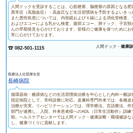
人間ドックを受診することは、心筋梗塞、脳梗塞の原因となる肥
異常症（高脂血症）・高血圧など生活習慣病を予防するよいきっ
また悪性疾患については、内視鏡およびＸ線による消化管検査、
およびエコーによる乳がん検査、腹部エコー、肺ドック、子宮頸
んの早期発見を心がけております。皆様のご健康を保つためにお
常に心がけております。
人間ドック・
健康
082-501-1115
医療法人社団厚生堂
長崎病院
循環器病・糖尿病などの生活習慣病治療を中心とした内科一般診
指定病院として、常時診療に対応。皮膚科専門外来では、各種皮
治療が充実。リハビリテーションでは、理学療法、言語療法、作
部門が連携し、入院、外来患者様へのADL（日常生活動作）訓練
助。ヘルスケアセンターでは人間ドック・健康診断・職場健診な
し、健康づくりに貢献します。