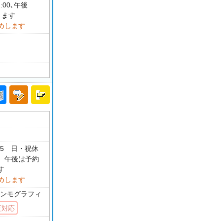
00､午後
ります
めします
45 日・祝休
制 午後は予約
す
めします
 マンモグラフィ
証対応