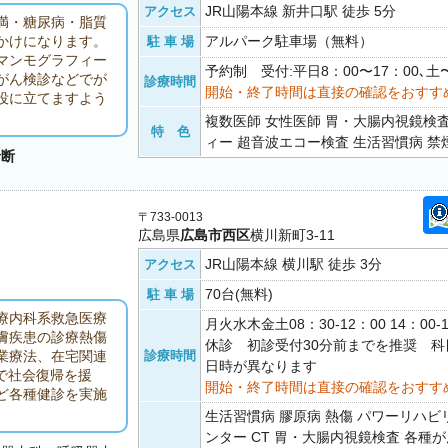
JR山陽本線 新井口駅 徒歩 5分
アクセス
満・糖尿病・脂質
アルパーク駐車場（無料）
かけになります。
駐 車 場
マンモグラフィー
予約制 受付:平日8：00〜17：00､土〜
がん検診などでが
診療時間
開始・終了時間は直接の確認をおすす
役に立てますよう
複数医師 女性医師 胃・大腸内視鏡検
特 色
ィー 超音波エコー検査 生活習慣病 禁
診断
〒733-0013
広島県
広島市西区
横川新町3-11
JR山陽本線 横川駅 徒歩 3分
アクセス
70台(無料)
駐 車 場
療内科系救急医療
月火水木金土08：30-12：00 14：00
膚疾患の診療熱傷
休診 初診受付30分前までを推奨 
診療時間
業療法、在宅関連
日時が異なります
で社会復帰を援
開始・終了時間は直接の確認をおすす
ど各種健診を実施
生活習慣病 膠原病 熱傷 パワーリハビ
ンター CT 胃・大腸内視鏡検査 各種