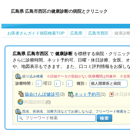
広島県 広島市西区の健康診断の病院とクリニック
お医者さんガイド病院検索TOP
広島県
広島市西区
健康診
広島県
広島市西区
で
健康診断
を標榜する病院・クリニック
さらに診療時間、ネット予約可、日曜・休日診療、女医、オ
や、地図表示もできます。 また、口コミ評判情報をお探し
絞り込み検索
※詳細データの登録がない医療機関は対象外 ※女
曜日
：
診療時間：
種別：
協会けんぽ健診可
(3)
ネット予約可
(1)
休日診
外国語対応
(0)
院名、疾病名、治療方法などでお探しならば、フリーワード検索を