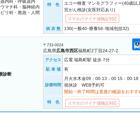
環器内科・呼吸器内
エコー検査 マンモグラフィー(40歳以上
特 色
リウマチ科・脳神経内
宮がん検診(女医対応あり)
ハビリ科・救急・人間
スマホのマイナ保険証対応
130(一般40･療養58･地域包括32)
病 床 数
〒733-0024
広島県
広島市西区
福島町2丁目24-27-2
広電 福島町駅 徒歩 7分
アクセス
有
駐 車 場
康診断
月火水木金09：00-13：00 15：00-
診療時間
祝休診 WEB予約可
開始・終了時間は直接の確認をおすす
特 色
スマホのマイナ保険証対応