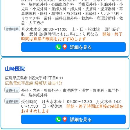
ています。
科・脳神経外科・心臓血管外科・呼吸器外科・乳腺外科・小
児科・小児外科・産婦人科・婦人科・皮膚科・泌尿器科・耳
鼻咽喉科・眼科・精神科・放射線科・麻酔科・リハビリ科・
リウマチ科・歯科・歯科口腔外科・救急科・病理診断科・救
急・人工透析
月火水木金 08:30〜11:00 土・日・祝休診 原則紹介
制 受付･診療時間ともに､科により異なる
開始・終了
時間は直接の確認をおすすめします
詳細を見る
山崎医院
広島県
広島市中区
大手町2丁目6-11
広島電鉄宇品線 袋町駅 徒歩1分
外科・内科・整形外科・東洋医学・漢方・胃腸科・肛門外
科・脳神経外科
受付時間 月火水木金土 09:00〜12:30 月火木金 14:0
0〜17:30 日・祝休診
開始・終了時間は直接の確認を
おすすめします
詳細を見る