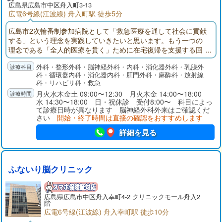
広島県
広島市中区
舟入町3-13
広電6号線(江波線) 舟入町駅 徒歩5分
広島市2次輪番制参加病院として「救急医療を通して社会に貢献
する」という理念を実践していきたいと思います。もう一つの
理念である「全人的医療を貫く」ために在宅復帰を支援する回
復期リハビリ病棟・地域包括ケア病床、人生の最終段階におけ
外科・整形外科・脳神経外科・内科・消化器外科・乳腺外
る医療を提供する緩和ケア病棟も、より一層の充実を図ってい
科・循環器内科・消化器内科・肛門外科・麻酔科・放射線
く所存です。整形外科、外科、内科の専門外来も一層の充実を
科・リハビリ科・救急
目指し、これまで以上に患者さんのニーズに応えるよう努力し
月火水木金土 09:00〜12:30 月火木金 14:00〜18:00
ていきます。
水 14:30〜18:00 日・祝休診 受付8:00〜 科目によっ
て診療日時が異なります 脳神経外科外来はご確認くだ
さい
開始・終了時間は直接の確認をおすすめします
詳細を見る
ふないり脳クリニック
広島県
広島市中区
舟入幸町4-2 クリニックモール舟入2
階
広電6号線(江波線) 舟入幸町駅 徒歩10分