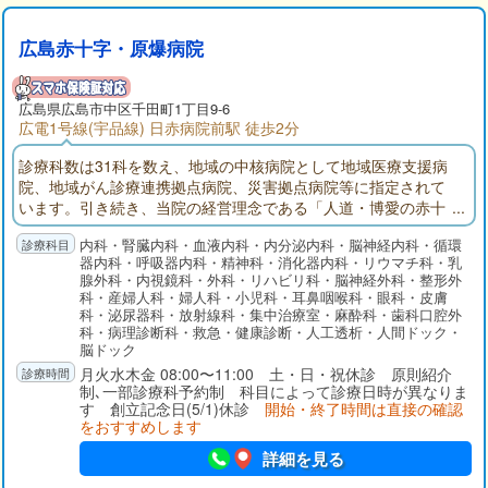
広島赤十字・原爆病院
広島県
広島市中区
千田町1丁目9-6
広電1号線(宇品線) 日赤病院前駅 徒歩2分
診療科数は31科を数え、地域の中核病院として地域医療支援病
院、地域がん診療連携拠点病院、災害拠点病院等に指定されて
います。引き続き、当院の経営理念である「人道・博愛の赤十
字精神のもと、人々に愛され信頼される病院」を目指し、皆さ
内科・腎臓内科・血液内科・内分泌内科・脳神経内科・循環
まのご期待に応えることが出来るよう、研鑽に努めてゆく所存
器内科・呼吸器内科・精神科・消化器内科・リウマチ科・乳
です。
腺外科・内視鏡科・外科・リハビリ科・脳神経外科・整形外
科・産婦人科・婦人科・小児科・耳鼻咽喉科・眼科・皮膚
科・泌尿器科・放射線科・集中治療室・麻酔科・歯科口腔外
科・病理診断科・救急・健康診断・人工透析・人間ドック・
脳ドック
月火水木金 08:00〜11:00 土・日・祝休診 原則紹介
制､一部診療科予約制 科目によって診療日時が異なりま
す 創立記念日(5/1)休診
開始・終了時間は直接の確認
をおすすめします
詳細を見る