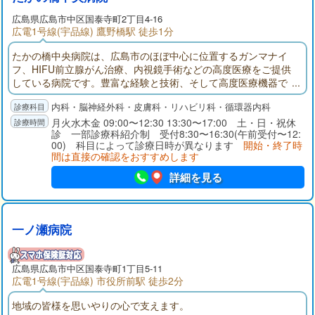
広島県
広島市中区
国泰寺町2丁目4-16
広電1号線(宇品線) 鷹野橋駅 徒歩1分
たかの橋中央病院は、広島市のほぼ中心に位置するガンマナイ
フ、HIFU前立腺がん治療、内視鏡手術などの高度医療をご提供
している病院です。豊富な経験と技術、そして高度医療機器で
患者さんの生活をより豊かなものにするお手伝いをいたしま
内科・脳神経外科・皮膚科・リハビリ科・循環器内科
す。
月火水木金 09:00〜12:30 13:30〜17:00 土・日・祝休
診 一部診療科紹介制 受付8:30〜16:30(午前受付〜12:
00) 科目によって診療日時が異なります
開始・終了時
間は直接の確認をおすすめします
詳細を見る
一ノ瀬病院
広島県
広島市中区
国泰寺町1丁目5-11
広電1号線(宇品線) 市役所前駅 徒歩2分
地域の皆様を思いやりの心で支えます。