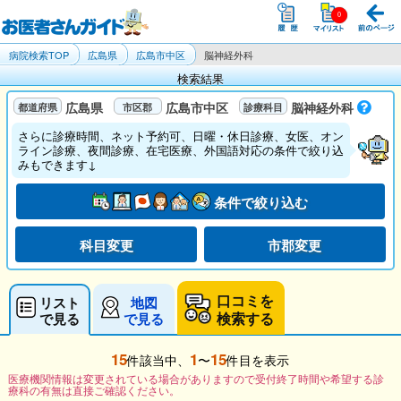
病院検索TOP
広島県
広島市中区
脳神経外科
検索結果
広島県
広島市中区
脳神経外科
さらに診療時間、ネット予約可、日曜・休日診療、女医、オン
ライン診療、夜間診療、在宅医療、外国語対応の条件で絞り込
みもできます↓
条件で絞り込む
科目変更
市郡変更
口コミを
リスト
地図
検索する
で見る
で見る
15
1
15
件該当中、
〜
件目を表示
医療機関情報は変更されている場合がありますので受付終了時間や希望する診
療科の有無は直接ご確認ください。