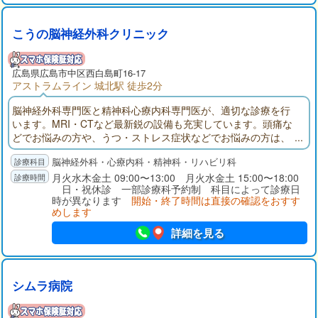
こうの脳神経外科クリニック
広島県
広島市中区
西白島町16-17
アストラムライン 城北駅 徒歩2分
脳神経外科専門医と精神科心療内科専門医が、適切な診療を行
います。MRI・CTなど最新鋭の設備も充実しています。頭痛な
どでお悩みの方や、うつ・ストレス症状などでお悩みの方は、
ぜひ一度ご相談ください。デイケアでは、認知症の予防や軽度
脳神経外科・心療内科・精神科・リハビリ科
の認知症がある方、軽度の運動障害のある方を対象に、ショー
トケアでは、高次脳機能障害の方、各種精神症状のため社会生
月火水木金土 09:00〜13:00 月火水金土 15:00〜18:00
日・祝休診 一部診療科予約制 科目によって診療日
活に困難を感じている方を対象に作業療法などを行っておりま
時が異なります
開始・終了時間は直接の確認をおすす
す。
めします
詳細を見る
シムラ病院