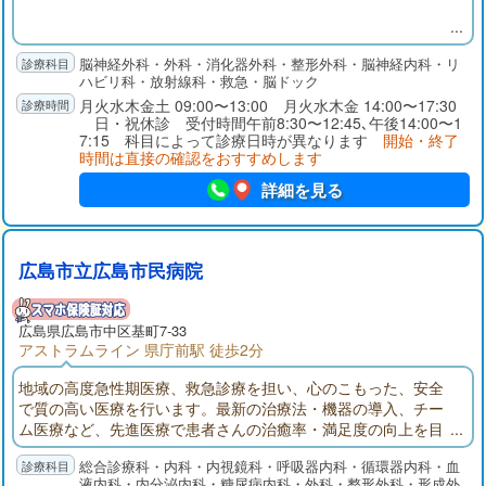
脳神経外科・外科・消化器外科・整形外科・脳神経内科・リ
ハビリ科・放射線科・救急・脳ドック
月火水木金土 09:00〜13:00 月火水木金 14:00〜17:30
日・祝休診 受付時間午前8:30〜12:45､午後14:00〜1
7:15 科目によって診療日時が異なります
開始・終了
時間は直接の確認をおすすめします
詳細を見る
広島市立広島市民病院
広島県
広島市中区
基町7-33
アストラムライン 県庁前駅 徒歩2分
地域の高度急性期医療、救急診療を担い、心のこもった、安全
で質の高い医療を行います。最新の治療法・機器の導入、チー
ム医療など、先進医療で患者さんの治癒率・満足度の向上を目
指しています。がん拠点病院として、年間2500名を超える新規
総合診療科・内科・内視鏡科・呼吸器内科・循環器内科・血
がん患者様が来院される当院では、質の高いがん治療を目指し
液内科・内分泌内科・糖尿病内科・外科・整形外科・形成外