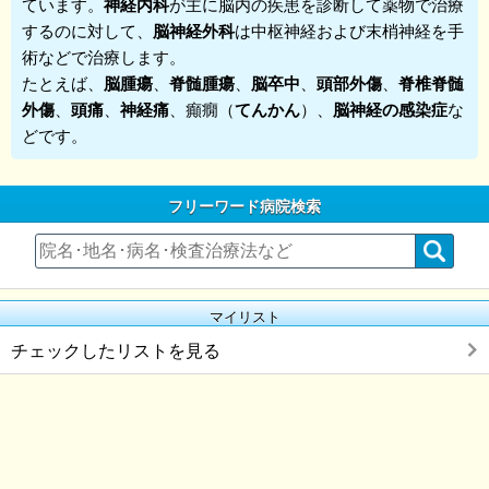
ています。
神経内科
が主に脳内の疾患を診断して薬物で治療
するのに対して、
脳神経外科
は中枢神経および末梢神経を手
術などで治療します。
たとえば、
脳腫瘍
、
脊髄腫瘍
、
脳卒中
、
頭部外傷
、
脊椎脊髄
外傷
、
頭痛
、
神経痛
、癲癇（
てんかん
）、
脳神経の感染症
な
どです。
フリーワード病院検索
マイリスト
チェックしたリストを見る