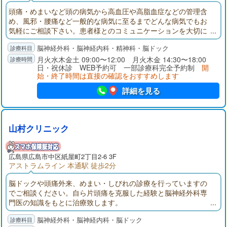
頭痛・めまいなど頭の病気から高血圧や高脂血症などの管理含
め、風邪・腰痛など一般的な病気に至るまでどんな病気でもお
気軽にご相談下さい。患者様とのコミュニケーションを大切に
して治療方針を決定致します。総合病院で培った脳神経外科専
脳神経外科・脳神経内科・精神科・脳ドック
門知識で、皆様のご要望にお応えしたいと思います。
月火水木金土 09:00〜12:00 月火木金 14:30〜18:00
日・祝休診 WEB予約可 一部診療科完全予約制
開
始・終了時間は直接の確認をおすすめします
詳細を見る
山村クリニック
広島県
広島市中区
紙屋町2丁目2-6 3F
アストラムライン 本通駅 徒歩2分
脳ドックや頭痛外来、めまい・しびれの診療を行っていますの
でご相談ください。自ら片頭痛を克服した経験と脳神経外科専
門医の知識をもとに治療致します。
脳神経外科・脳神経内科・脳ドック