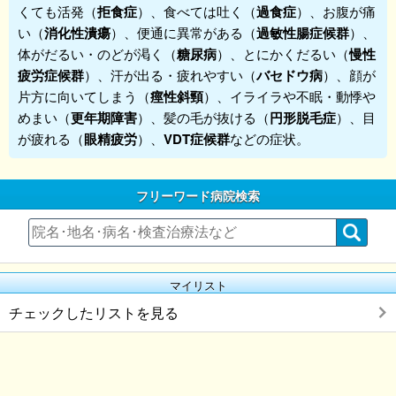
くても活発（
拒食症
）、食べては吐く（
過食症
）、お腹が痛
い（
消化性潰瘍
）、便通に異常がある（
過敏性腸症候群
）、
体がだるい・のどが渇く（
糖尿病
）、とにかくだるい（
慢性
疲労症候群
）、汗が出る・疲れやすい（
バセドウ病
）、顔が
片方に向いてしまう（
痙性斜頸
）、イライラや不眠・動悸や
めまい（
更年期障害
）、髪の毛が抜ける（
円形脱毛症
）、目
が疲れる（
眼精疲労
）、
VDT症候群
などの症状。
フリーワード病院検索
マイリスト
チェックしたリストを見る