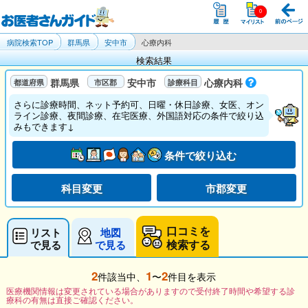
病院検索TOP
群馬県
安中市
心療内科
検索結果
群馬県
安中市
心療内科
さらに診療時間、ネット予約可、日曜・休日診療、女医、オン
ライン診療、夜間診療、在宅医療、外国語対応の条件で絞り込
みもできます↓
条件で絞り込む
科目変更
市郡変更
口コミを
リスト
地図
検索する
で見る
で見る
2
1
2
件該当中、
〜
件目を表示
医療機関情報は変更されている場合がありますので受付終了時間や希望する診
療科の有無は直接ご確認ください。