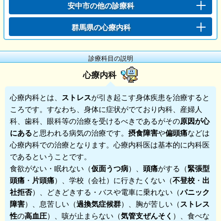
安中市の他の診療科
群馬県の心療内科
診療科目の説明
心療内科
心療内科
とは、
ストレス
が引き起こす身体疾患を治療すると
ころです。すなわち、身体に症状がでており内科、産婦人
科、歯科、眼科等の治療を受けるべきであるがその
原因が心
にある
と思われる病気の治療です。
摂食障害
や
偏頭痛
などは
心療内科での治療となります。心療内科医は基本的に内科医
であるということです。
食欲がない・眠れない（
仮面うつ病
）、
頭痛
がする（
緊張型
頭痛
・
片頭痛
）、学校（会社）に行きたくない（
不登校
・
出
社拒否
）、どきどきする・バスや電車に乗れない（
パニック
障害
）、息苦しい（
過換気症候群
）、胸が苦しい（
ストレス
性
の
高血圧
）、咳が止まらない（
気管支ぜんそく
）、食べな