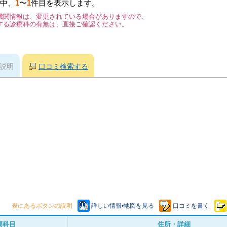
中、
1
〜
1
件目を表示します。
機関情報は、変更されている場合がありますので、
する診療科の有無は、直接ご確認ください。
説明
口コミ検索する
表にあるボタンの説明
詳しい情報•地図を見る
口コミを書く
療科目
住所・詳細