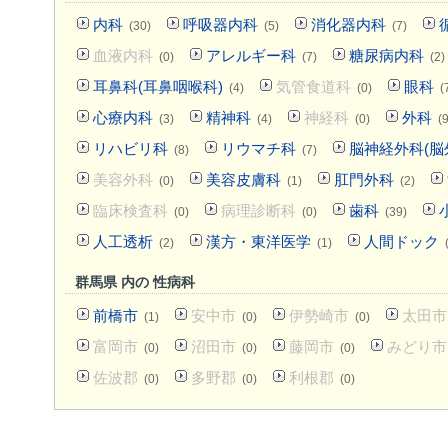
内科
呼吸器内科
消化器内科
(30)
(5)
(7)
血液内科
アレルギー科
糖尿病内科
(0)
(7)
(2)
耳鼻科(耳鼻咽喉科)
気管食道科
眼科
(4)
(0)
(
心療内科
精神科
神経科
外科
(3)
(4)
(0)
(9
リハビリ科
リウマチ科
脳神経外科(脳
(8)
(7)
美容外科
美容皮膚科
肛門外科
(0)
(1)
(2)
臨床検査科
病理診断科
歯科
(0)
(0)
(39)
人工透析
漢方・東洋医学
人間ドック
(2)
(1)
群馬県 内の 性病科
前橋市
安中市
伊勢崎市
太田市
(1)
(0)
(0)
富岡市
沼田市
藤岡市
みどり市
(0)
(0)
(0)
佐波郡
多野郡
利根郡
(0)
(0)
(0)