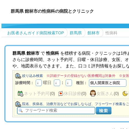
群馬県 館林市の性病科の病院とクリニック
お医者さんガイド病院検索TOP
群馬県
館林市
性病科
群馬県
館林市
で
性病科
を標榜する病院・クリニックは1件
さらに診療時間、ネット予約可、日曜・休日診療、女医、オ
や、地図表示もできます。 また、口コミ評判情報をお探し
絞り込み検索
※詳細データの登録がない医療機関は対象外 ※女
曜日
：
診療時間：
種別：
ネット予約可
(0)
休日診療
(0)
女医さん
(0)
院名、疾病名、治療方法などでお探しならば、フリーワード検索を