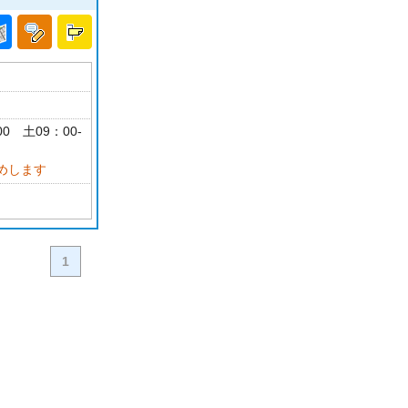
00 土09：00-
めします
1