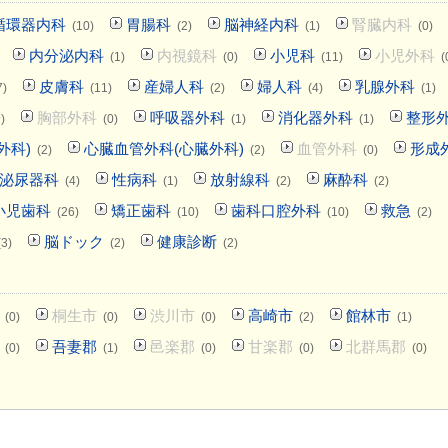
循環器内科
胃腸科
脳神経内科
腎臓内科
(10)
(2)
(1)
(0)
内分泌内科
内視鏡科
小児科
小児外科
(1)
(0)
(11)
(
皮膚科
産婦人科
婦人科
乳腺外科
7)
(11)
(2)
(4)
(1)
胸部外科
呼吸器外科
消化器外科
整形
)
(0)
(1)
(1)
外科)
心臓血管外科(心臓外科)
血管外科
形成
(2)
(2)
(0)
泌尿器科
性病科
放射線科
麻酔科
(4)
(1)
(2)
(2)
小児歯科
矯正歯科
歯科口腔外科
救急
(26)
(10)
(10)
(2)
脳ドック
健康診断
(3)
(2)
(2)
桐生市
渋川市
高崎市
館林市
(0)
(0)
(0)
(2)
(1)
吾妻郡
邑楽郡
甘楽郡
北群馬郡
(0)
(1)
(0)
(0)
(0)