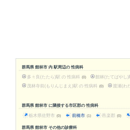
群馬県 館林市 内 駅周辺の 性病科
多々良(たたら)駅 の 性病科
館林(たてばやし)
(0)
茂林寺前(もりんじまえ)駅 の 性病科
渡瀬(わ
(0)
群馬県 館林市 に隣接する市区郡の 性病科
栃木県佐野市
前橋市
邑楽郡
(0)
(1)
(0)
群馬県 館林市 その他の診療科