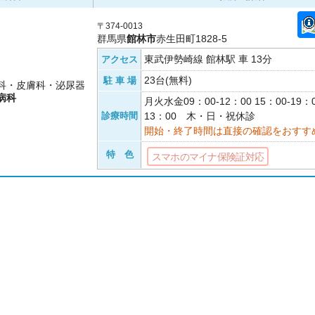
〒374-0013
群馬県
館林市
赤生田町1828-5
東武伊勢崎線 館林駅 車 13分
アクセス
23台(無料)
駐 車 場
科・皮膚科・泌尿器
病科
月火水金09：00-12：00 15：00-19：
診療時間
13：00 木・日・祝休診
開始・終了時間は直接の確認をおすす
特 色
スマホのマイナ保険証対応