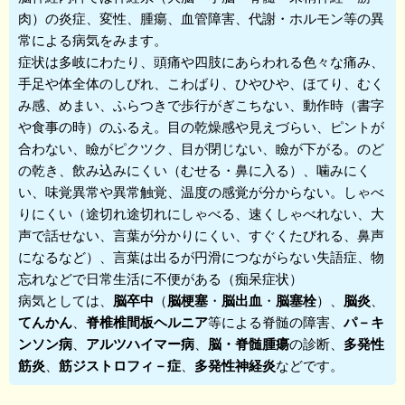
肉）の炎症、変性、腫瘍、血管障害、代謝・ホルモン等の異
常による病気をみます。
症状は多岐にわたり、頭痛や四肢にあらわれる色々な痛み、
手足や体全体のしびれ、こわばり、ひやひや、ほてり、むく
み感、めまい、ふらつきで歩行がぎこちない、動作時（書字
や食事の時）のふるえ。目の乾燥感や見えづらい、ピントが
合わない、瞼がピクツク、目が閉じない、瞼が下がる。のど
の乾き、飲み込みにくい（むせる・鼻に入る）、噛みにく
い、味覚異常や異常触覚、温度の感覚が分からない。しゃべ
りにくい（途切れ途切れにしゃべる、速くしゃべれない、大
声で話せない、言葉が分かりにくい、すぐくたびれる、鼻声
になるなど）、言葉は出るが円滑につながらない失語症、物
忘れなどで日常生活に不便がある（痴呆症状）
病気としては、
脳卒中
（
脳梗塞
・
脳出血
・
脳塞栓
）、
脳炎
、
てんかん
、
脊椎椎間板ヘルニア
等による脊髄の障害、
パ－キ
ンソン病
、
アルツハイマー病
、
脳・脊髄腫瘍
の診断、
多発性
筋炎
、
筋ジストロフィ－症
、
多発性神経炎
などです。