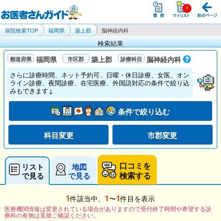
病院検索TOP
福岡県
築上郡
脳神経内科
検索結果
福岡県
築上郡
脳神経内科
さらに診療時間、ネット予約可、日曜・休日診療、女医、オン
ライン診療、夜間診療、在宅医療、外国語対応の条件で絞り込
みもできます↓
条件で絞り込む
科目変更
市郡変更
口コミを
リスト
地図
検索する
で見る
で見る
1
1
1
件該当中、
〜
件目を表示
医療機関情報は変更されている場合がありますので受付終了時間や希望する診
療科の有無は直接ご確認ください。