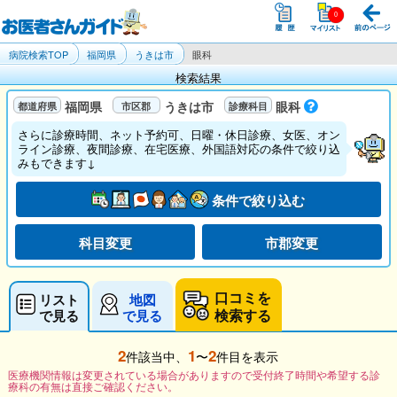
病院検索TOP
福岡県
うきは市
眼科
検索結果
福岡県
うきは市
眼科
さらに診療時間、ネット予約可、日曜・休日診療、女医、オン
ライン診療、夜間診療、在宅医療、外国語対応の条件で絞り込
みもできます↓
条件で絞り込む
科目変更
市郡変更
口コミを
リスト
地図
検索する
で見る
で見る
2
1
2
件該当中、
〜
件目を表示
医療機関情報は変更されている場合がありますので受付終了時間や希望する診
療科の有無は直接ご確認ください。