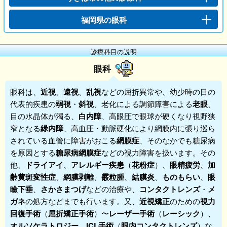
福岡県の眼科
診療科目の説明
眼科
眼科
は、
近視
、
遠視
、
乱視
などの屈折異常や、幼少時の目の
代表的疾患の
弱視
・
斜視
、老化による調節障害による
老眼
、
目の水晶体が濁る、
白内障
、高眼圧で眼球が硬くなり視野狭
窄となる
緑内障
、高血圧・動脈硬化により網膜内に張り巡ら
されている血管に障害がおこる
網膜症
、そのなかでも糖尿病
を原因とする
糖尿病網膜症
などの視力障害を扱います。その
他、
ドライアイ
、
アレルギー疾患
（
花粉症
）、
眼精疲労
、
加
齢黄斑変性症
、
網膜剥離
、
霰粒腫
、
結膜炎
、
ものもらい
、
眼
瞼下垂
、
さかさまつげ
などの治療や、
コンタクトレンズ
・
メ
ガネ
の処方などまでも行います。又、
近視矯正
のための
視力
回復手術
（
屈折矯正手術
）〜
レーザー手術
（
レーシック
）、
オルソケラトロジー
、
ICL手術
（
眼内コンタクトレンズ
）な