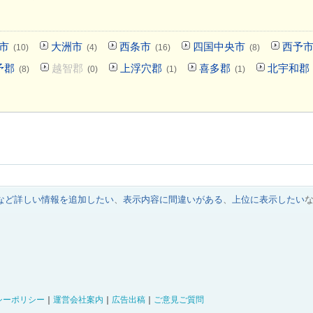
市
大洲市
西条市
四国中央市
西予
(10)
(4)
(16)
(8)
予郡
越智郡
上浮穴郡
喜多郡
北宇和郡
(8)
(0)
(1)
(1)
など詳しい情報を追加したい
、
表示内容に間違いがある
、
上位に表示したい
シーポリシー
｜
運営会社案内
｜
広告出稿
｜
ご意見ご質問