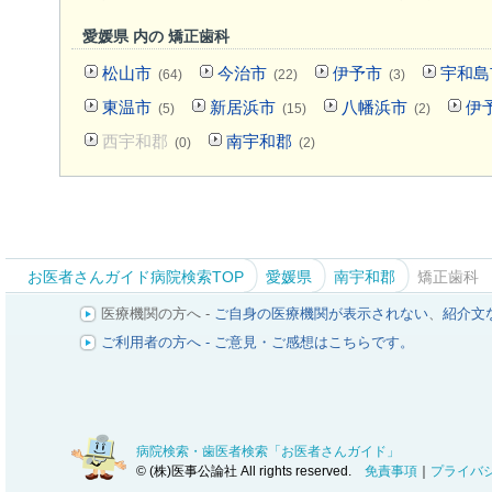
愛媛県 内の 矯正歯科
松山市
今治市
伊予市
宇和島
(64)
(22)
(3)
東温市
新居浜市
八幡浜市
伊
(5)
(15)
(2)
西宇和郡
南宇和郡
(0)
(2)
お医者さんガイド病院検索TOP
愛媛県
南宇和郡
矯正歯科
医療機関の方へ -
ご自身の医療機関が表示されない
、
紹介文
ご利用者の方へ - ご意見・ご感想はこちらです。
病院検索・歯医者検索「お医者さんガイド」
© (株)医事公論社 All rights reserved.
免責事項
｜
プライバ