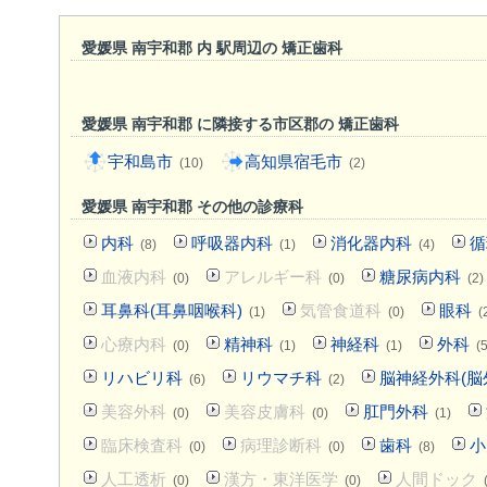
愛媛県 南宇和郡 内 駅周辺の 矯正歯科
愛媛県 南宇和郡 に隣接する市区郡の 矯正歯科
宇和島市
高知県宿毛市
(10)
(2)
愛媛県 南宇和郡 その他の診療科
内科
呼吸器内科
消化器内科
循
(8)
(1)
(4)
血液内科
アレルギー科
糖尿病内科
(0)
(0)
(2)
耳鼻科(耳鼻咽喉科)
気管食道科
眼科
(1)
(0)
(
心療内科
精神科
神経科
外科
(0)
(1)
(1)
(5
リハビリ科
リウマチ科
脳神経外科(脳
(6)
(2)
美容外科
美容皮膚科
肛門外科
(0)
(0)
(1)
臨床検査科
病理診断科
歯科
小
(0)
(0)
(8)
人工透析
漢方・東洋医学
人間ドック
(0)
(0)