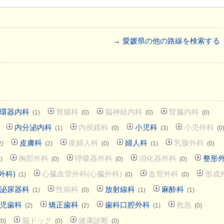
→ 愛媛県の他の路線を検索する
環器内科
胃腸科
脳神経内科
腎臓内科
(1)
(0)
(0)
(0)
内分泌内科
内視鏡科
小児科
小児外科
(1)
(0)
(3)
(0
皮膚科
産婦人科
婦人科
乳腺外科
2)
(2)
(0)
(1)
(0)
胸部外科
呼吸器外科
消化器外科
整形
)
(0)
(0)
(0)
外科)
心臓血管外科(心臓外科)
血管外科
形成
(1)
(0)
(0)
泌尿器科
性病科
放射線科
麻酔科
(1)
(0)
(1)
(1)
児歯科
矯正歯科
歯科口腔外科
救急
(2)
(2)
(1)
(0)
脳ドック
健康診断
(0)
(0)
(0)