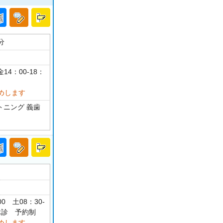
分
14：00-18：
めします
トニング 義歯
00 土08：30-
祝休診 予約制
めします