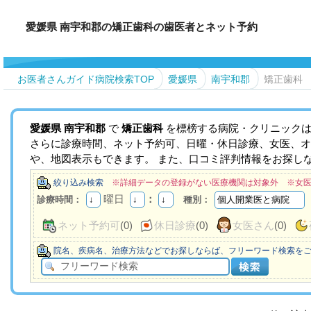
愛媛県 南宇和郡の矯正歯科の歯医者とネット予約
お医者さんガイド病院検索TOP
愛媛県
南宇和郡
矯正歯科
愛媛県
南宇和郡
で
矯正歯科
を標榜する病院・クリニックは
さらに診療時間、ネット予約可、日曜・休日診療、女医、オ
や、地図表示もできます。 また、口コミ評判情報をお探し
絞り込み検索
※詳細データの登録がない医療機関は対象外 ※女
曜日
：
診療時間：
種別：
ネット予約可
(0)
休日診療
(0)
女医さん
(0)
院名、疾病名、治療方法などでお探しならば、フリーワード検索を