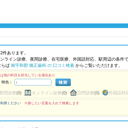
2件あります。
ンライン診療、夜間診療、在宅医療、外国語対応、駅周辺の条件
ならば
南宇和郡 矯正歯科 の 口コミ検索
からご覧いただけます。
医は他の科目を担当している場合あり
特色：
夜間診療
(0)
オンライン診療
(0)
訪問診療
(0)
外国語対
ご利用ください
※探したい言葉を入れて検索します