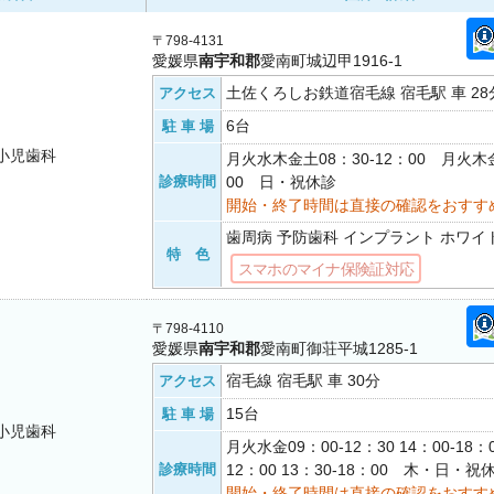
〒798-4131
愛媛県
南宇和郡
愛南町城辺甲1916-1
土佐くろしお鉄道宿毛線 宿毛駅 車 28
アクセス
6台
駐 車 場
小児歯科
月火水木金土08：30-12：00 月火木金
診療時間
00 日・祝休診
開始・終了時間は直接の確認をおすす
歯周病 予防歯科 インプラント ホワイ
特 色
スマホのマイナ保険証対応
〒798-4110
愛媛県
南宇和郡
愛南町御荘平城1285-1
宿毛線 宿毛駅 車 30分
アクセス
15台
駐 車 場
小児歯科
月火水金09：00-12：30 14：00-18：
診療時間
12：00 13：30-18：00 木・日・
開始・終了時間は直接の確認をおすす