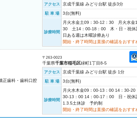
京成千葉線 みどり台駅 徒歩3分
アクセス
3台(無料)
駐 車 場
月火水金土09：30-12：30 月火水金1
30 土14：00-18：00 木・日・
診療時間
日ある週は木曜診療あり
開始・終了時間は直接の確認をおすす
〒263-0023
千葉県
千葉市稲毛区
緑町1丁目8-5
京成千葉線 みどり台駅 徒歩 1分
アクセス
矯正歯科・歯科口腔
3台(無料)
駐 車 場
月火水木金09：00-13：00 14：30-2
30-13：00 14：00-17：00 日・祝
診療時間
1.3.5土休診 予約制
開始・終了時間は直接の確認をおすす