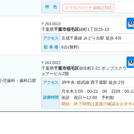
特 色
スマホのマイナ保険証対応
〒263-0023
千葉県
千葉市稲毛区
緑町1丁目25-10
京成千葉線 みどり台駅 徒歩 4分
アクセス
6台(無料)
駐 車 場
〒263-0022
千葉県
千葉市稲毛区
弥生町2-21 ポップスクウ
ェアービル2階
小児歯科・歯科口腔
JR中央･総武線 西千葉駅 徒歩 2分
アクセス
月水木土09：00-21：00 日09：00-
診療時間
休診 祝日〜12:00 予約制
開始・終了時間は直接の確認をおすす