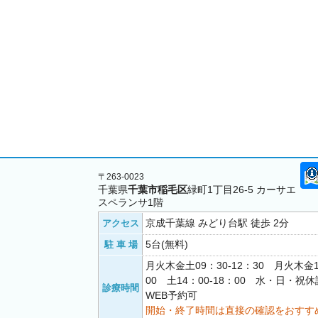
〒263-0023
千葉県
千葉市稲毛区
緑町1丁目26-5 カーサエ
スペランサ1階
京成千葉線 みどり台駅 徒歩 2分
アクセス
5台(無料)
駐 車 場
月火木金土09：30-12：30 月火木金1
00 土14：00-18：00 水・日・
診療時間
WEB予約可
開始・終了時間は直接の確認をおすす