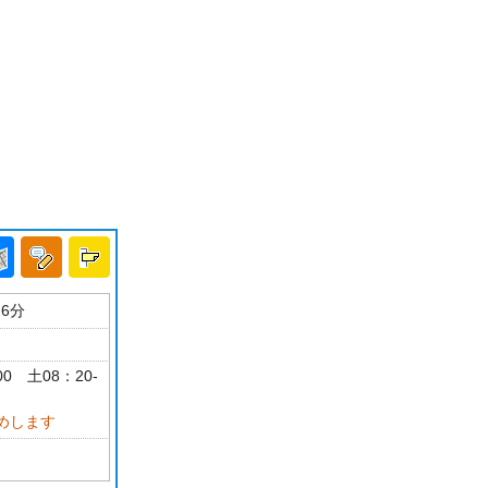
6分
00 土08：20-
めします