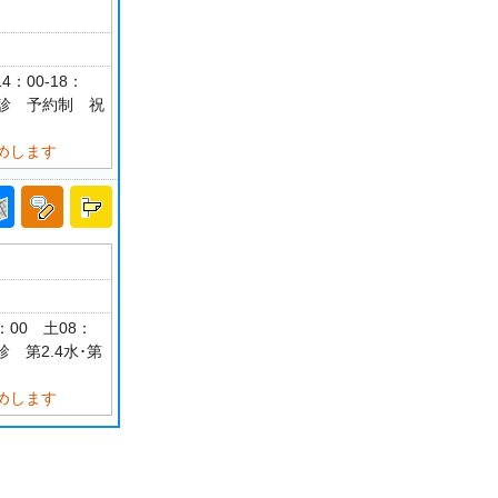
4：00-18：
祝休診 予約制 祝
めします
0：00 土08：
休診 第2.4水･第
めします