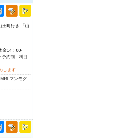
 山王町行き 「山
金14：00-
介･予約制 科目
めします
MRI マンモグ