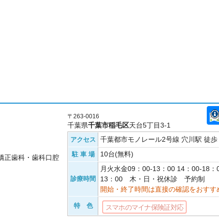
〒263-0016
千葉県
千葉市稲毛区
天台5丁目3-1
千葉都市モノレール2号線 穴川駅 徒歩 
アクセス
10台(無料)
駐 車 場
矯正歯科・歯科口腔
月火水金09：00-13：00 14：00-18：
診療時間
13：00 木・日・祝休診 予約制
開始・終了時間は直接の確認をおすす
特 色
スマホのマイナ保険証対応