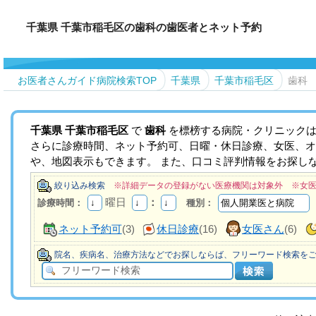
千葉県 千葉市稲毛区の歯科の歯医者とネット予約
お医者さんガイド病院検索TOP
千葉県
千葉市稲毛区
歯科
千葉県
千葉市稲毛区
で
歯科
を標榜する病院・クリニックは
さらに診療時間、ネット予約可、日曜・休日診療、女医、オ
や、地図表示もできます。 また、口コミ評判情報をお探し
絞り込み検索
※詳細データの登録がない医療機関は対象外 ※女
曜日
：
診療時間：
種別：
ネット予約可
(3)
休日診療
(16)
女医さん
(6)
院名、疾病名、治療方法などでお探しならば、フリーワード検索を