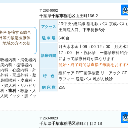
〒263-0002
千葉県
千葉市稲毛区
山王町166-2
JR中央･総武線 稲毛駅 バス 京成バス
アクセス
王病院入口」下車徒歩3分
各科を擁する総合
日等の緊急医療体
640台
駐 車 場
、地域の方々の信
月火水木金土09：00-12：00 月火水木
17：00 日・祝休診 一部診療科紹
診療時間
によって診療日時が異なります
呼吸器内科・消化器内
開始・終了時間は直接の確認をおすす
尿病内科・循環器内
経内科・心療内科・外
緩和ケア PET画像検査 リニアック CT 
形外科・形成外科・脳
特 色
ラフィー 送迎バス 乳がん検診
耳鼻咽喉科・皮膚科・
科・婦人科・リハビリ
255
病 床 数
酔科・
歯科
・救急・人
・人間ドック・脳ドッ
〒263-0023
千葉県
千葉市稲毛区
緑町2丁目2-18