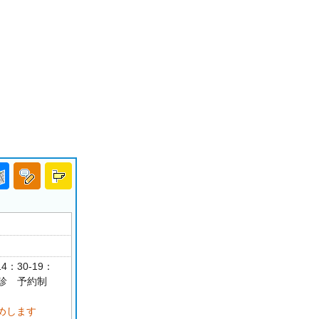
4：30-19：
祝休診 予約制
めします