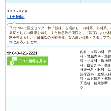
医療法人翠明会
山王病院
平成19年に医療センター棟「新棟」を増築し、内科系、外科系、
病院としての機能を備え、また救急告示病院として深夜および休
制を整えました。最先端の医療設備、質の高い診断・スタッフで
頼にお応えします。
内科・血液内科・
043-421-2221
科・腎臓内科・糖
科・小児科・脳神
口コミ情報を見る
科・血管外科・整
神経外科・眼科・
泌尿器科・産婦人
科・放射線科・麻
工透析・健康診断
ク