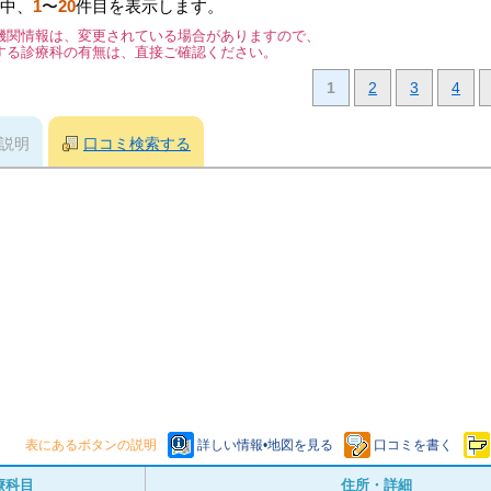
中、
1
〜
20
件目を表示します。
機関情報は、変更されている場合がありますので、
する診療科の有無は、直接ご確認ください。
1
2
3
4
説明
口コミ検索する
表にあるボタンの説明
詳しい情報•地図を見る
口コミを書く
療科目
住所・詳細