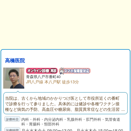
高橋医院
青森県
八戸市
番町40
JR八戸線 本八戸駅 徒歩13分
当院は、古くから地域のかかりつけ医として市役所近くの番町
で診療を行って参りました。具体的には健診や各種ワクチン接
種など病気の予防、高血圧や糖尿病、脂質異常症などの生活習
慣病や腹痛、便通異常、痔疾患、風邪やちょっとした体調不
内科・外科・内分泌内科・乳腺外科・肛門外科・気管食道
良、怪我などの初期治療を行います。また、外科専門医、内分
科・胃腸科・頸部外科
泌外科専門医、甲状腺専門医による甲状腺・乳腺疾患の専門的
月火水木金土 09:00〜13:00 月火水木金 15:00〜18:00