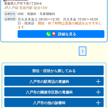
青森県
八戸市
下長1丁目6-6
JR八戸線 長苗代駅 徒歩13分
内科・胃腸科・耳鼻咽喉科
月火水木金土 09:00〜12:30 月火木金 15:00〜18:00
日・祝休診
開始・終了時間は直接の確認をおすすめし
ます
詳細を見る
1
部位・症状から探してみる
八戸市の駅周辺の胃腸科
八戸市の隣接市区郡の胃腸科
八戸市の他の診療科