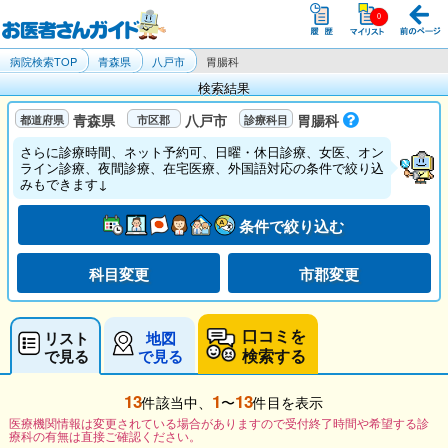
病院検索TOP
青森県
八戸市
胃腸科
検索結果
青森県
八戸市
胃腸科
さらに診療時間、ネット予約可、日曜・休日診療、女医、オン
ライン診療、夜間診療、在宅医療、外国語対応の条件で絞り込
みもできます↓
条件で絞り込む
科目変更
市郡変更
口コミを
リスト
地図
検索する
で見る
で見る
13
1
13
件該当中、
〜
件目を表示
医療機関情報は変更されている場合がありますので受付終了時間や希望する診
療科の有無は直接ご確認ください。