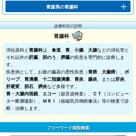
青森県の胃腸科
診療科目の説明
胃腸科
消化器科と
胃腸科
は、
食道
、
胃
、
小腸
、
大腸
などの消化管と
それ以外の
肝臓
、
胆のう
、
膵臓
の疾患を専門的に診療しま
す。
疾患例として、お腹の臓器の悪性疾患（
胃癌
、
大腸癌
）、
ポ
リープ
、
胃潰瘍
、
十二指腸潰瘍
、
胃炎
、
腸炎
、または
肝炎
、
肝硬変
、
胆石
、
膵炎
など多様です。
胃・大腸内視鏡
、
エコー
（超音波検査）、
ＣＴ
（コンピュー
ター断層撮影）、
ＭＲＩ
（核磁気共鳴映像法）等の検査で診
断・治療します。
フリーワード病院検索