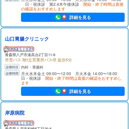
な検査・治療も得意としております。
日・祝休診 第2.4木午後休診
開始・終了時間は直接
の確認をおすすめします
詳細を見る
山口胃腸クリニック
青森県
八戸市
湊高台2丁目11-6
市営バス 旭ｹ丘営業所バス停 徒歩5分
内科・胃腸科
月火水木金土 09:00〜12:00 月火木金 14:00〜18:00
日・祝休診
開始・終了時間は直接の確認をおすすめし
ます
詳細を見る
岸原病院
青森県
八戸市
柏崎6丁目29-6