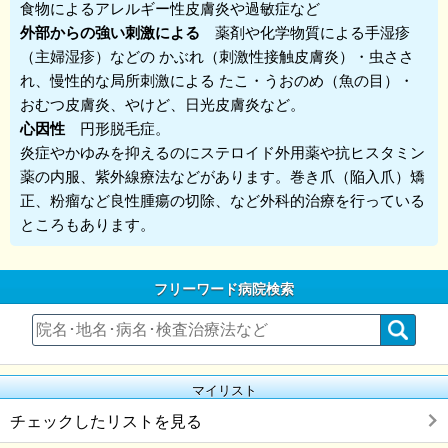
食物によるアレルギー性皮膚炎や過敏症など
外部からの強い刺激による
薬剤や化学物質による手湿疹
（主婦湿疹）などの かぶれ（刺激性接触皮膚炎）・虫ささ
れ、慢性的な局所刺激による たこ・うおのめ（魚の目）・
おむつ皮膚炎、やけど、日光皮膚炎など。
心因性
円形脱毛症。
炎症やかゆみを抑えるのにステロイド外用薬や抗ヒスタミン
薬の内服、紫外線療法などがあります。巻き爪（陥入爪）矯
正、粉瘤など良性腫瘍の切除、など外科的治療を行っている
ところもあります。
フリーワード病院検索
マイリスト
チェックしたリストを見る