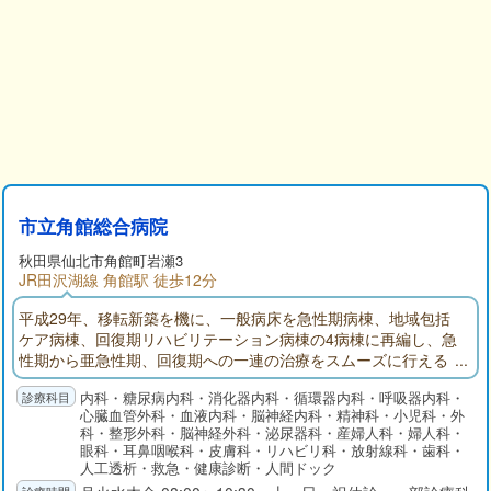
市立角館総合病院
秋田県
仙北市
角館町岩瀬3
JR田沢湖線 角館駅 徒歩12分
平成29年、移転新築を機に、一般病床を急性期病棟、地域包括
ケア病棟、回復期リハビリテーション病棟の4病棟に再編し、急
性期から亜急性期、回復期への一連の治療をスムーズに行える
体制をとっています。当院の理念である｢患者様中心の医療を提
内科・糖尿病内科・消化器内科・循環器内科・呼吸器内科・
供し、皆様に信頼される病院｣を目指し、近隣病院、診療所、保
心臓血管外科・血液内科・脳神経内科・精神科・小児科・外
健福祉機関、行政と密接に連携し、地域の方々に愛され、必要
科・整形外科・脳神経外科・泌尿器科・産婦人科・婦人科・
とされる病院となるように努力していきたいと考えておりま
眼科・耳鼻咽喉科・皮膚科・リハビリ科・放射線科・歯科・
す。
人工透析・救急・健康診断・人間ドック