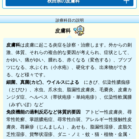
秋田県の皮膚科
診療科目の説明
皮膚科
皮膚科
は皮膚に起こる炎症を診察・治療します。外からの刺
激、体質、それらの複合的な要因が考えられ、症状として、
かゆい、痛がゆい、腫れる、赤くなる（変色する）、ブツブ
ツになる、水ぶくれ（小水疱）、硬化する、出来物ができ
る、など様々です。
細菌、真菌(カビ)、ウイルスによる
にきび、伝染性膿痂疹
（とびひ）、水虫、爪水虫、脂漏性皮膚炎、毛嚢炎、皮膚カ
ンジダ症、ヘルペス（帯状疱疹・単純疱疹）、伝染性軟属腫
（みずいぼ）など
免疫機能の過剰反応など体質的要因
アトピー性皮膚炎、尋
常性乾癬、掌蹠膿疱症、尋常性白斑、アレルギー性接触性皮
膚炎、蕁麻疹（じんましん）、あせも、脂漏性湿疹、皮脂欠
乏性湿疹、貨幣状湿疹、ダニ・ノミ・蚊・猫・植物・金属・