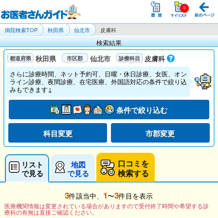
病院検索TOP
秋田県
仙北市
皮膚科
検索結果
秋田県
仙北市
皮膚科
さらに診療時間、ネット予約可、日曜・休日診療、女医、オン
ライン診療、夜間診療、在宅医療、外国語対応の条件で絞り込
みもできます↓
条件で絞り込む
科目変更
市郡変更
口コミを
リスト
地図
検索する
で見る
で見る
3
1
3
件該当中、
〜
件目を表示
医療機関情報は変更されている場合がありますので受付終了時間や希望する診
療科の有無は直接ご確認ください。